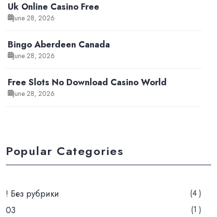
Uk Online Casino Free
June 28, 2026
Bingo Aberdeen Canada
June 28, 2026
Free Slots No Download Casino World
June 28, 2026
Popular Categories
! Без рубрики
(4 )
03
(1 )