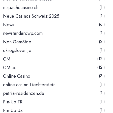
mrpachocasino.ch
(1 )
Neue Casinos Schweiz 2025
(1 )
News
(6 )
newstandardwp.com
(1 )
Non GamStop
(2 )
okrogslovenije
(1 )
OM
(12 )
OM cc
(12 )
Online Casino
(3 )
online casino Liechtenstein
(1 )
patria-residenzen.de
(1 )
Pin-Up TR
(1 )
Pin-Up UZ
(1 )