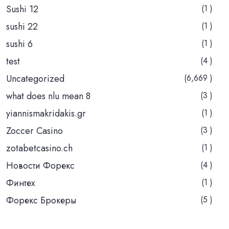
Sushi 12
(1 )
sushi 22
(1 )
sushi 6
(1 )
test
(4 )
Uncategorized
(6,669 )
what does nlu mean 8
(3 )
yiannismakridakis.gr
(1 )
Zoccer Casino
(3 )
zotabetcasino.ch
(1 )
Новости Форекс
(4 )
Финтех
(1 )
Форекс Брокеры
(5 )