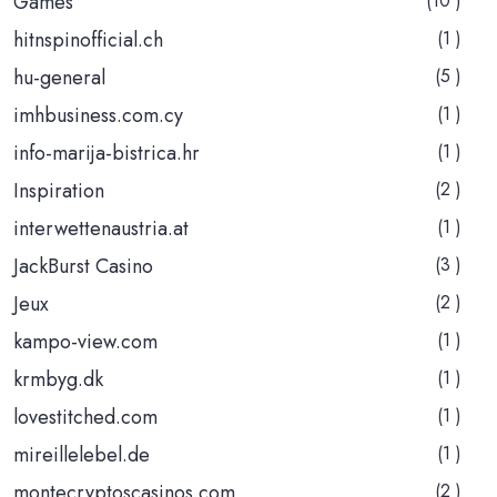
Games
(10 )
hitnspinofficial.ch
(1 )
hu-general
(5 )
imhbusiness.com.cy
(1 )
info-marija-bistrica.hr
(1 )
Inspiration
(2 )
interwettenaustria.at
(1 )
JackBurst Casino
(3 )
Jeux
(2 )
kampo-view.com
(1 )
krmbyg.dk
(1 )
lovestitched.com
(1 )
mireillelebel.de
(1 )
montecryptoscasinos.com
(2 )