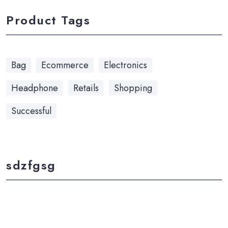
Product Tags
Bag
Ecommerce
Electronics
Headphone
Retails
Shopping
Successful
sdzfgsg