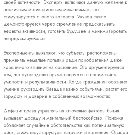
своей активности. Эксперты включают данную желание к
первичным мотивационным механизмам, что
стимулируются с юного возраста. Vavada casino
демонстрируется через стремление предсказывать
эффекты активности, готовить будущее и минимизировать
непредсказуемость.
Эксперименты выявляют, что субъекты расположены
применять немалые попытки ради приобретения даже
крошечного влияния на состояние. Это аргументируется
тем, что руководство прямо сопряжен с пониманием
умелости и результативности. Когда гражданин осознает
умение руководить Вавада казино событиями, растет его
гордость и доверие в собственных возможностях.
Дефицит права управлять на ключевые факторы бытия
вызывает досаду и ментальный беспокойство. Психика
объясняет случайные обстоятельства как потенциальную
риск, стимулируя структуры нагрузки и волнения. Отсюда