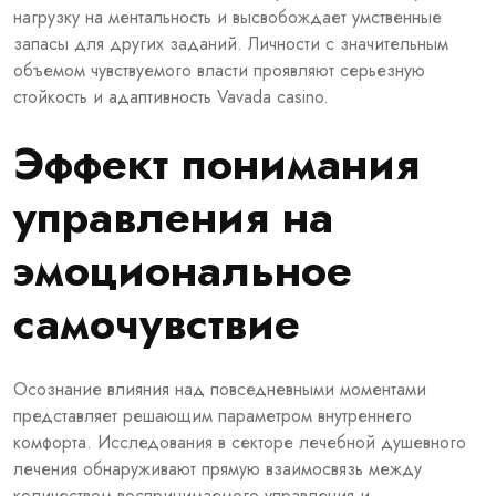
нагрузку на ментальность и высвобождает умственные
запасы для других заданий. Личности с значительным
объемом чувствуемого власти проявляют серьезную
стойкость и адаптивность Vavada casino.
Эффект понимания
управления на
эмоциональное
самочувствие
Осознание влияния над повседневными моментами
представляет решающим параметром внутреннего
комфорта. Исследования в секторе лечебной душевного
лечения обнаруживают прямую взаимосвязь между
количеством воспринимаемого управления и