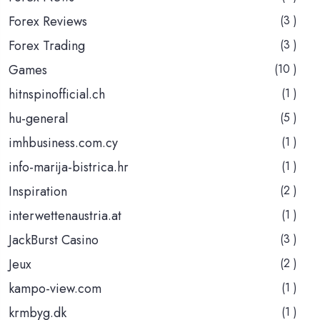
Forex Reviews
(3 )
Forex Trading
(3 )
Games
(10 )
hitnspinofficial.ch
(1 )
hu-general
(5 )
imhbusiness.com.cy
(1 )
info-marija-bistrica.hr
(1 )
Inspiration
(2 )
interwettenaustria.at
(1 )
JackBurst Casino
(3 )
Jeux
(2 )
kampo-view.com
(1 )
krmbyg.dk
(1 )