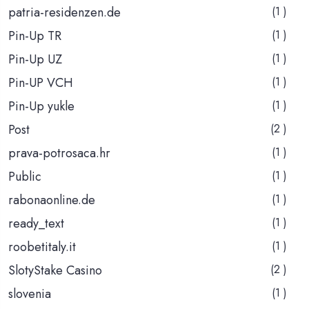
patria-residenzen.de
(1 )
Pin-Up TR
(1 )
Pin-Up UZ
(1 )
Pin-UP VCH
(1 )
Pin-Up yukle
(1 )
Post
(2 )
prava-potrosaca.hr
(1 )
Public
(1 )
rabonaonline.de
(1 )
ready_text
(1 )
roobetitaly.it
(1 )
SlotyStake Casino
(2 )
slovenia
(1 )