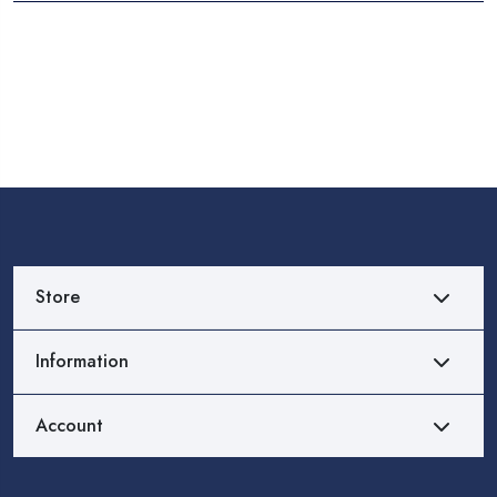
Store
Information
Account