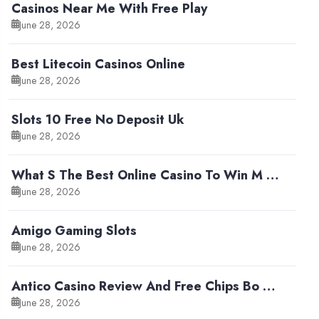
Casinos Near Me With Free Play
June 28, 2026
Best Litecoin Casinos Online
June 28, 2026
Slots 10 Free No Deposit Uk
June 28, 2026
What S The Best Online Casino To Win M …
June 28, 2026
Amigo Gaming Slots
June 28, 2026
Antico Casino Review And Free Chips Bo …
June 28, 2026