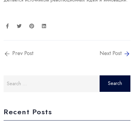
Prev Post
Next Post
Search
for:
Recent Posts