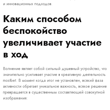
и инновационных подходов.
Каким способом
беспокойство
увеличивает участие
в ход
Волнение являет собой сильный душевный устройство, что
значительно усиливает участие в креативную деятельность
mostbet. В момент когда итог не установлен, всякий фаза
активности обретает уникальное важность, всякое решение
превращается в существенным составляющей совокупной
изображения: