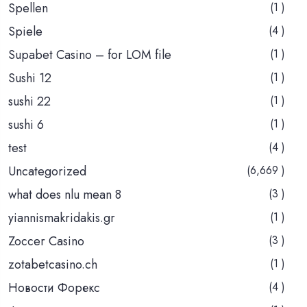
Spellen
(1 )
Spiele
(4 )
Supabet Casino – for LOM file
(1 )
Sushi 12
(1 )
sushi 22
(1 )
sushi 6
(1 )
test
(4 )
Uncategorized
(6,669 )
what does nlu mean 8
(3 )
yiannismakridakis.gr
(1 )
Zoccer Casino
(3 )
zotabetcasino.ch
(1 )
Новости Форекс
(4 )