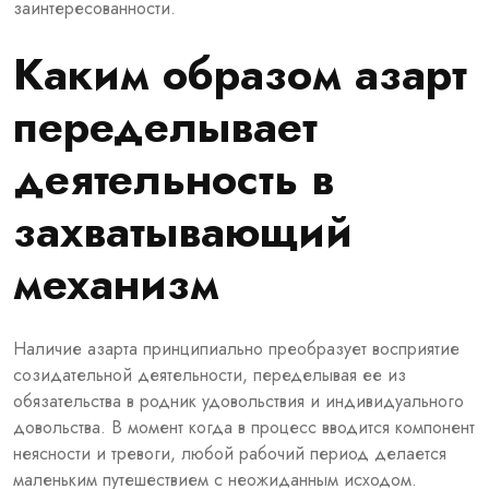
заинтересованности.
Каким образом азарт
переделывает
деятельность в
захватывающий
механизм
Наличие азарта принципиально преобразует восприятие
созидательной деятельности, переделывая ее из
обязательства в родник удовольствия и индивидуального
довольства. В момент когда в процесс вводится компонент
неясности и тревоги, любой рабочий период делается
маленьким путешествием с неожиданным исходом.