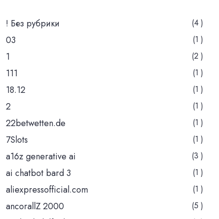
! Без рубрики
(4 )
03
(1 )
1
(2 )
111
(1 )
18.12
(1 )
2
(1 )
22betwetten.de
(1 )
7Slots
(1 )
a16z generative ai
(3 )
ai chatbot bard 3
(1 )
aliexpressofficial.com
(1 )
ancorallZ 2000
(5 )