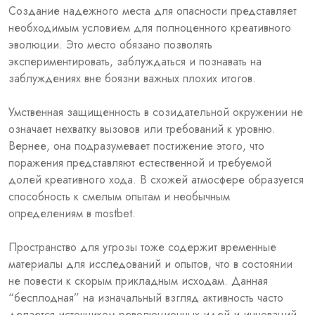
Создание надежного места для опасности представляет
необходимым условием для полноценного креативного
эволюции. Это место обязано позволять
экспериментировать, заблуждаться и познавать на
заблуждениях вне боязни важных плохих итогов.
Умственная защищенность в созидательной окружении не
означает нехватку вызовов или требований к уровню.
Вернее, она подразумевает постижение этого, что
поражения представляют естественной и требуемой
долей креативного хода. В схожей атмосфере образуется
способность к смелым опытам и необычным
определениям в mostbet.
Пространство для угрозы тоже содержит временные
материалы для исследований и опытов, что в состоянии
не повести к скорым прикладным исходам. Данная
“бесплодная” на изначальный взгляд активность часто
делается источником революционных идей и инноваций.