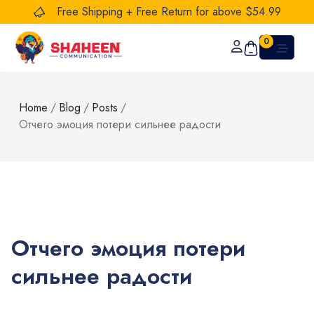
Free Shipping + Free Return for above $54.99
0
Home
/
Blog
/
Posts
/
Отчего эмоция потери сильнее радости
Отчего эмоция потери
сильнее радости