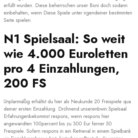
erfüllt wurden. Diese beherrschen unser Boni doch sodann
einbehalten, wenn Diese Spiele unter irgendeiner bestimmten
Seite spielen.
N1 Spielsaal: So weit
wie 4.000 Euroletten
pro 4 Einzahlungen,
200 FS
Unplanmäßig erhältst du hier als Neukunde 20 Freispiele qua
deiner ersten Einzahlung. Dröhnend unserenbwin Spielsaal
Erfahrungenbekommst respons, wenn respons hier
angewandten 100percent bis zu 300 Eur ferner 50
Freispiele. Sofern respons in ein Retrieval in einem Spielbank