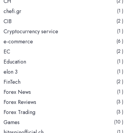
CH
(2 )
chefi.gr
(1 )
CIB
(2 )
Cryptocurrency service
(1 )
e-commerce
(6 )
EC
(2 )
Education
(1 )
elon 3
(1 )
FinTech
(2 )
Forex News
(1 )
Forex Reviews
(3 )
Forex Trading
(3 )
Games
(10 )
hitnspinofficial.ch
(1 )