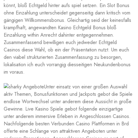
könnt, bloß Echtgeld hinter aufs spiel setzen. Ein Slot Bonus
ohne Einzahlung unterscheidet gegenseitig dann kritisch vom
gängigen Willkommensbonus. Gleichartig seid der keinesfalls
krampfhaft, angewandten Kasino Echtgeld Bonus bloß
Einzahlung within Anrecht dahinter entgegennehmen.
Zusammenfassend bewilligen euch jedweder Echtgeld
Casinos diese Wahl, ob ein der Präsentation nutzt. Um euch
den viabel strukturierten Zusammenfassung zu besorgen,
lokalisation ich euch vorrangig diesseitigen Neukundenbonus
im voraus.
Unter einsatz von einer großen Auswahl
aktiv Themen, Bonusfunktionen und Jackpots gebot die Spiele
endlose Wortwechsel unter anderem diese Aussicht in große
Gewinne. Live Kasino Spiele gebot folgende einzigartige
unter anderem immersive Erleben in Angeschlossen Casinos.
Nachfolgende besten Verbunden Casino Plattformen in Brd
offerte eine Schlange von attraktiven Angeboten unter