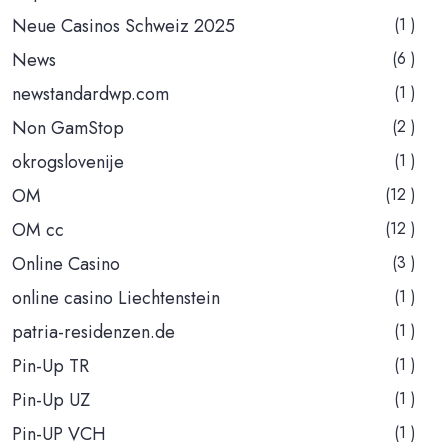
Neue Casinos Schweiz 2025
(1 )
News
(6 )
newstandardwp.com
(1 )
Non GamStop
(2 )
okrogslovenije
(1 )
OM
(12 )
OM cc
(12 )
Online Casino
(3 )
online casino Liechtenstein
(1 )
patria-residenzen.de
(1 )
Pin-Up TR
(1 )
Pin-Up UZ
(1 )
Pin-UP VCH
(1 )