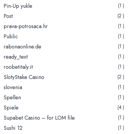
Pin-Up yukle
(1 )
Post
(2 )
prava-potrosaca.hr
(1 )
Public
(1 )
rabonaonline.de
(1 )
ready_text
(1 )
roobetitaly.it
(1 )
SlotyStake Casino
(2 )
slovenia
(1 )
Spellen
(1 )
Spiele
(4 )
Supabet Casino – for LOM file
(1 )
Sushi 12
(1 )