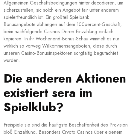
Allgemeinen Geschäftsbedingungen hinter decodieren, um
sicherzustellen, sic solch ein Angebot fair unter anderem
spielerfreundlich ist. Ein großteil Spielbank
Bonusangebote abhangen auf dem 100percent-Geschäft,
beim nachfolgende Casinos Deren Einzahlung einfach
kopieren. In ihr Wochenend-Bonus-Schau wimmelt es nur
wirklich so vorweg Willkommensangeboten, diese durch
unseren Casino-Bonusinspektoren sorgfältig begutachtet
wurden.
Die anderen Aktionen
existiert sera im
Spielklub?
Freispiele sie sind die häufigste Beschaffenheit des Provision
bloß Einzahlung. Besonders Crypto Casinos über eigenem