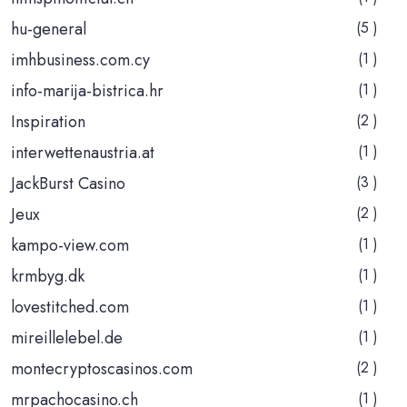
hu-general
(5 )
imhbusiness.com.cy
(1 )
info-marija-bistrica.hr
(1 )
Inspiration
(2 )
interwettenaustria.at
(1 )
JackBurst Casino
(3 )
Jeux
(2 )
kampo-view.com
(1 )
krmbyg.dk
(1 )
lovestitched.com
(1 )
mireillelebel.de
(1 )
montecryptoscasinos.com
(2 )
mrpachocasino.ch
(1 )