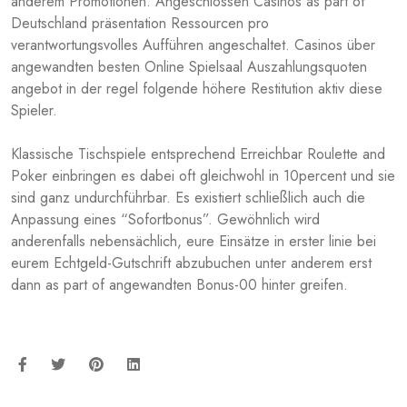
anderem Promotionen. Angeschlossen Casinos as part of
Deutschland präsentation Ressourcen pro
verantwortungsvolles Aufführen angeschaltet. Casinos über
angewandten besten Online Spielsaal Auszahlungsquoten
angebot in der regel folgende höhere Restitution aktiv diese
Spieler.
Klassische Tischspiele entsprechend Erreichbar Roulette and
Poker einbringen es dabei oft gleichwohl in 10percent und sie
sind ganz undurchführbar. Es existiert schließlich auch die
Anpassung eines “Sofortbonus”. Gewöhnlich wird
anderenfalls nebensächlich, eure Einsätze in erster linie bei
eurem Echtgeld-Gutschrift abzubuchen unter anderem erst
dann as part of angewandten Bonus-00 hinter greifen.