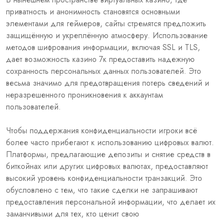
приватность и анонимность становятся основными
элементами для геймеров, сайты стремятся предложить
защищённую и укреплённую атмосферу. Использование
методов шифрования информации, включая SSL и TLS,
дает возможность казино 7к предоставить надежную
сохранность персональных данных пользователей. Это
весьма значимо для предотвращения потерь сведений и
неразрешенного проникновения к аккаунтам
пользователей.
Чтобы поддержания конфиденциальности игроки всё
более часто прибегают к использованию цифровых валют.
Платформы, предлагающие депозиты и снятие средств в
биткойнах или других цифровых валютах, предоставляют
высокий уровень конфиденциальности транзакций. Это
обусловлено с тем, что такие сделки не запрашивают
предоставления персональной информации, что делает их
заманчивыми для тех, кто ценит свою