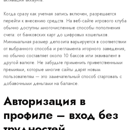
Когда сразу как учетная запись включен, разрешается
перейти к внесению средств. На веб-сайте игрового клуба
обычно доступны многочисленные способы пополнения
счета: от банковских карт до цифровых кошельков.
Минимальная размер депозита варьируется в соответствии
от выбранного способа и регламента игорного заведения,
но обычно составляет около 10 баксов или эквивалент в
другой валюте. Не забудьте применить приветственными
премиями, которые многие сайты дарят новым
пользователям — это замечательный способ стартовать с
добавочными деньгами на балансе.
Авторизация в
профиле – вход без
трудностей.