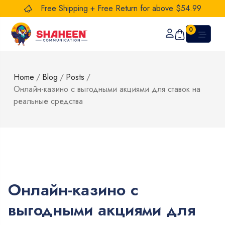
Free Shipping + Free Return for above $54.99
0
Home
/
Blog
/
Posts
/
Онлайн-казино с выгодными акциями для ставок на
реальные средства
Онлайн-казино с
выгодными акциями для