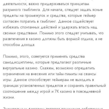
деятельности, важно придерживаться принципам
разумного гэмблинга. Для начала, следует задать ясные
пределы на промежуток и средства, которые геймер
согласен потратить в гэмблинг. Данное содействует
избежать спонтанных действий и удержать власть над
своими средствами. Помимо этого следует учитывать, что
развлечения в казино должны быть формой отдыха, а не
способом дохода.
Помимо, этого, советуется применять средства
самодисциплины, которые предлагают различные
виртуальные казино. Скажем, возможно определить
ограничения на внесения или тайм-лимиты на сеансы
игры. Данное способствует геймерам не выходить в
границах установленных пределов и сохранять правильный
соотношение между игрой и 7К казино в повседневной
жизни.
Значительным фактором является понимание собственных