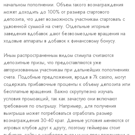
начальном пополнении. Объем такого вознаграждения
может доходить до 100% от размера стартового
депозита, что дает возможность участникам стартовать с
удвоенной суммой на счету. Отдельные игорные
заведения вдобавок дают безвозмездные вращения на
ходовые аппараты в добавок к финансовому бонусу.
Иным распространенным видом стимула считаются
депозитные призы, что предоставляются уже
авторизованным участникам при дальнейших пополнениях
счета. Подобные предложения, вроде в 7k casino, могут
содержать прибавочные проценты к объему депозита или
бесплатные вращения. Важно скрупулезно изучать
условия промоакций, так как зачастую они включают
требования по отыгрышу. Например, для получения
выигрыша может потребоваться отработать размер
вознаграждения 30-40 крат. Данные условия меняются от
игровых клубов друг к другу, поэтому геймерам стоит
выбирать сайты с наиболее выгодными предложениями и