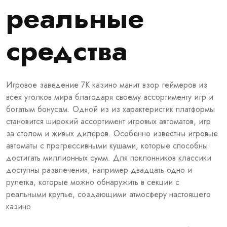
реальные
средства
Игровое заведение 7К казино манит взор геймеров из
всех уголков мира благодаря своему ассортименту игр и
богатым бонусам. Одной из из характеристик платформы
становится широкий ассортимент игровых автоматов, игр
за столом и живых дилеров. Особенно известны игровые
автоматы с прогрессивными кушами, которые способны
достигать миллионных сумм. Для поклонников классики
доступны развлечения, например двадцать одно и
рулетка, которые можно обнаружить в секции с
реальными крупье, создающими атмосферу настоящего
казино.