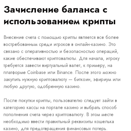
Зачисление баланса с
использованием крипты
Внесение счета с помощью крипты является все более
востребованным среди игроков в онлайн-казино. Это
связано с оперативностью и безопасностью операций,
какие обеспечивают криптовалюты. Для начала, игроку
требуется завести виртуальный валет, к примеру, на
платформе Coinbase или Binance. После этого можно
закупить нужную криптовалюту — биткоин, эфириум или
любую другую, одобренную казино.
После покупки крипты, пользователю следует зайти в
категорию кассы на портале казино и выбрать способ
пополнения счета через криптовалюту. В этом месте
необходимо ввести правильный реквизиты кошелька
казино, для предотвращения финансовых потерь.