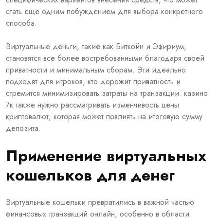
стать ещё одним побуждением для выбора конкретного
способа.
Виртуальные деньги, такие как Биткойн и Эфириум,
становятся все более востребованными благодаря своей
приватности и минимальным сборам. Эти идеально
подходят для игроков, кто дорожит приватность и
стремится минимизировать затраты на транзакции. казино
7к также нужно рассматривать изменчивость цены
криптовалют, которая может повлиять на итоговую сумму
депозита.
Применение виртуальных
кошельков для денег
Виртуальные кошельки превратились в важной частью
финансовых транзакций онлайн, особенно в области