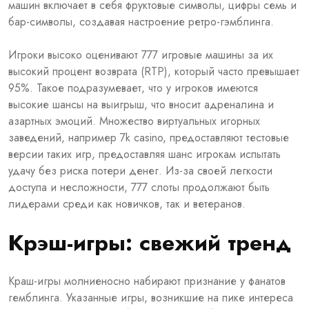
машин включает в себя фруктовые символы, цифры семь и
бар-символы, создавая настроение ретро-гэмблинга.
Игроки высоко оценивают 777 игровые машины за их
высокий процент возврата (RTP), который часто превышает
95%. Такое подразумевает, что у игроков имеются
высокие шансы на выигрыш, что вносит адреналина и
азартных эмоций. Множество виртуальных игорных
заведений, например 7k casino, предоставляют тестовые
версии таких игр, предоставляя шанс игрокам испытать
удачу без риска потери денег. Из-за своей легкости
доступа и несложности, 777 слоты продолжают быть
лидерами среди как новичков, так и ветеранов.
Крэш-игры: свежий тренд
Краш-игры молниеносно набирают признание у фанатов
гемблинга. Указанные игры, возникшие на пике интереса