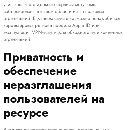
учитывать, что отдельные сервисы могут быть
заблокированы в вашем области из-за правовых
ограничений. В данном случае возможно понадобиться
корректировка региона профиля Apple ID или
эксплуатация VPN-услуги для обходного пути контентных
ограничений.
Приватность и
обеспечение
неразглашения
пользователей на
ресурсе
В нынешнем пространстве виртуальных казино, где