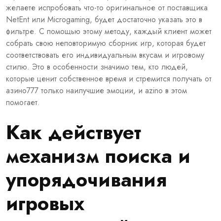
желаете испробовать что-то оригинальное от поставщика
NetEnt или Microgaming, будет достаточно указать это в
фильтре. С помощью этому методу, каждый клиент может
собрать свою неповторимую сборник игр, которая будет
соответствовать его индивидуальным вкусам и игровому
стилю. Это в особенности значимо тем, кто людей,
которые ценит собственное время и стремится получать от
азино777 только наилучшие эмоции, и
azino
в этом
помогает.
Как действует
механизм поиска и
упорядочивания
игровых