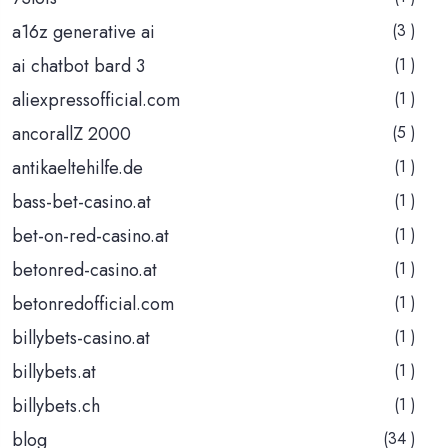
a16z generative ai
(3 )
ai chatbot bard 3
(1 )
aliexpressofficial.com
(1 )
ancorallZ 2000
(5 )
antikaeltehilfe.de
(1 )
bass-bet-casino.at
(1 )
bet-on-red-casino.at
(1 )
betonred-casino.at
(1 )
betonredofficial.com
(1 )
billybets-casino.at
(1 )
billybets.at
(1 )
billybets.ch
(1 )
blog
(34 )