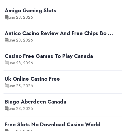
Amigo Gaming Slots
June 28, 2026
Antico Casino Review And Free Chips Bo …
June 28, 2026
Casino Free Games To Play Canada
June 28, 2026
Uk Online Casino Free
June 28, 2026
Bingo Aberdeen Canada
June 28, 2026
Free Slots No Download Casino World