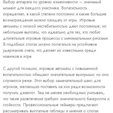
Выбор аппарата по уровню изменчивости — значимый
момент для каждого участника. Волатильность
определяет, в какой степени постоянно и какие большие
вознаграждения можно ожидать от игры. Игровые
автоматы с низкой нестабильностью дают постоянные, но
небольшие выплаты, что идеально для тех, кто любит
длительные игровые процессы с минимальными рисками.
В подобных слотах можно полагаться на устойчивое
удержание счета, что делает их известными среди
новичков в игре.
С другой позиции, игровые автоматы с повышенной
волатильностью обещают значительные выигрыши, но они
случаются реже. Этот выбор замечательный шанс для
игроков, желающих поставить на кон ради возможности
получить джекпот. Тем не менее необходимо учитывать,
что такие развлечения требуют значительного банкролла и
стойкости. Профессиональные геймеры предлагают
рассматривать выплатные таблицы и мнения о слотах