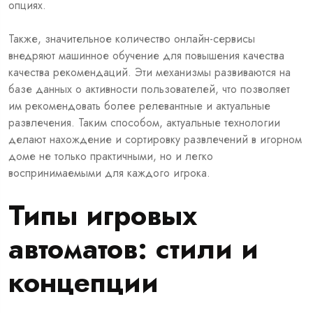
опциях.
Также, значительное количество онлайн-сервисы
внедряют машинное обучение для повышения качества
качества рекомендаций. Эти механизмы развиваются на
базе данных о активности пользователей, что позволяет
им рекомендовать более релевантные и актуальные
развлечения. Таким способом, актуальные технологии
делают нахождение и сортировку развлечений в игорном
доме не только практичными, но и легко
воспринимаемыми для каждого игрока.
Типы игровых
автоматов: стили и
концепции