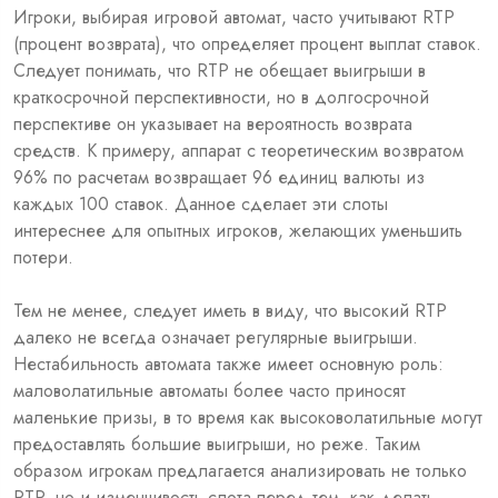
Игроки, выбирая игровой автомат, часто учитывают RTP
(процент возврата), что определяет процент выплат ставок.
Следует понимать, что RTP не обещает выигрыши в
краткосрочной перспективности, но в долгосрочной
перспективе он указывает на вероятность возврата
средств. К примеру, аппарат с теоретическим возвратом
96% по расчетам возвращает 96 единиц валюты из
каждых 100 ставок. Данное сделает эти слоты
интереснее для опытных игроков, желающих уменьшить
потери.
Тем не менее, следует иметь в виду, что высокий RTP
далеко не всегда означает регулярные выигрыши.
Нестабильность автомата также имеет основную роль:
маловолатильные автоматы более часто приносят
маленькие призы, в то время как высоковолатильные могут
предоставлять большие выигрыши, но реже. Таким
образом игрокам предлагается анализировать не только
RTP, но и изменчивость слота перед тем, как делать