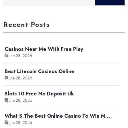
Recent Posts
Casinos Near Me With Free Play
June 28, 2026
Best Litecoin Casinos Online
June 28, 2026
Slots 10 Free No Deposit Uk
June 28, 2026
What S The Best Online Casino To Win M …
June 28, 2026