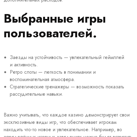
Выбранные игры
пользователей.
Заезды на устойчивость — увлекательный геймплей
и активность.
Ретро слоты — легкость в понимании и
воспоминательная атмосфера.
Стратегические тренажеры — возможность показать
рассудительные навыки.
Важно учитывать, что каждое казино демонстрирует свои
эксклюзивные виды игр, что обеспечивает игрокам
находить что-то новое и увлекательное. Например, во
определённых игорных заведениях можно будет встретить