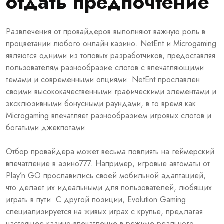
отдать предпочтение
Развлечения от провайдеров выполняют важную роль в
процветании любого онлайн казино. NetEnt и Microgaming
являются одними из топовых разработчиков, предоставляя
пользователям разнообразие слотов с впечатляющими
темами и современными опциями. NetEnt прославлен
своими высококачественными графическими элементами и
эксклюзивными бонусными раундами, в то время как
Microgaming впечатляет разнообразием игровых слотов и
богатыми джекпотами.
Отбор провайдера может весьма повлиять на геймерский
впечатление в азино777. Например, игровые автоматы от
Play’n GO прославились своей мобильной адаптацией,
что делает их идеальными для пользователей, любящих
играть в пути. С другой позиции, Evolution Gaming
специализируется на живых играх с крупье, предлагая
настоящее казино-впечатление в режиме реального