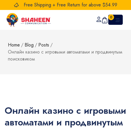
Free Shipping + Free Return for above $54.99
0
Home
/
Blog
/
Posts
/
Онлайн казино с игровыми автоматами и продвинутым
поисковиком
Онлайн казино с игровыми
автоматами и продвинутым