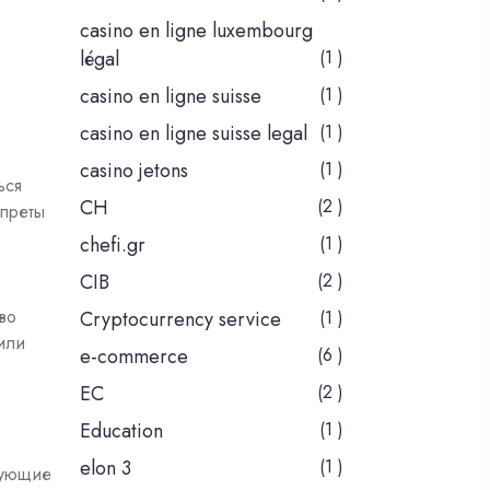
casino en ligne luxembourg
légal
(1 )
casino en ligne suisse
(1 )
casino en ligne suisse legal
(1 )
casino jetons
(1 )
ься
CH
(2 )
апреты
chefi.gr
(1 )
CIB
(2 )
во
Cryptocurrency service
(1 )
или
e-commerce
(6 )
EC
(2 )
Education
(1 )
elon 3
(1 )
вующие