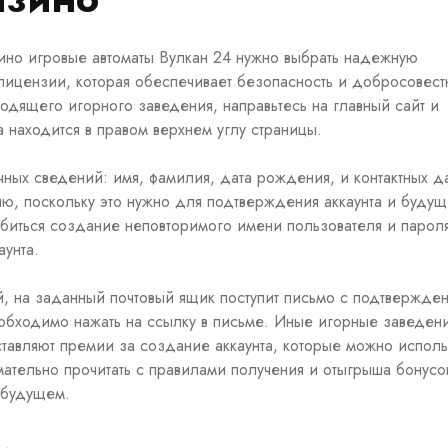
зино игровые автоматы Вулкан 24 нужно выбрать надежную
ицензии, которая обеспечивает безопасность и добросовест
дящего игорного заведения, направьтесь на главный сайт и
 находится в правом верхнем углу страницы.
чных сведений: имя, фамилия, дата рождения, и контактных д
ю, поскольку это нужно для подтверждения аккаунта и будущ
биться создание неповторимого имени пользователя и парол
аунта.
, на заданный почтовый ящик поступит письмо с подтвержде
обходимо нажать на ссылку в письме. Иные игорные заведени
ставляют премии за создание аккаунта, которые можно исполь
имательно прочитать с правилами получения и отыгрыша бонусо
 будущем.