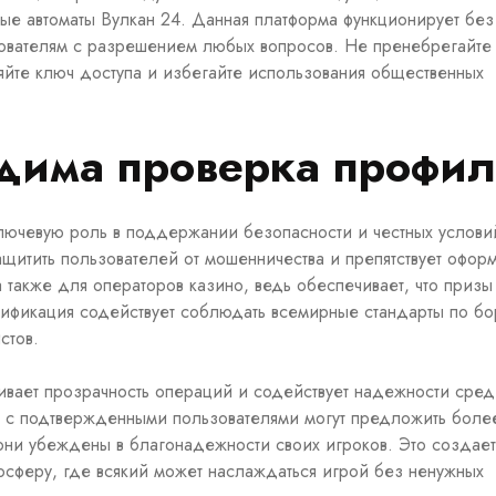
вые автоматы Вулкан 24. Данная платформа функционирует без
зователям с разрешением любых вопросов. Не пренебрегайте
яйте ключ доступа и избегайте использования общественных
одима проверка профил
 ключевую роль в поддержании безопасности и честных услови
щитить пользователей от мошенничества и препятствует офор
а также для операторов казино, ведь обеспечивает, что призы
нтификация содействует соблюдать всемирные стандарты по бо
стов.
ивает прозрачность операций и содействует надежности сре
я с подтвержденными пользователями могут предложить боле
они убеждены в благонадежности своих игроков. Это создает
сферу, где всякий может наслаждаться игрой без ненужных