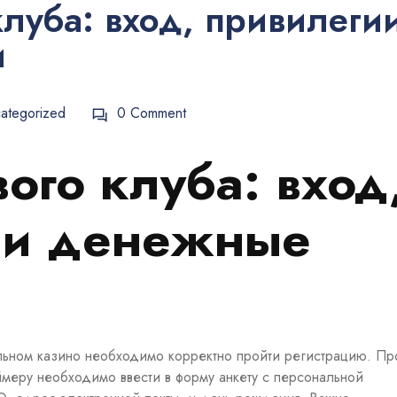
луба: вход, привилеги
и
ategorized
0 Comment
ого клуба: вход
 и денежные
альном казино необходимо корректно пройти регистрацию. П
ймеру необходимо ввести в форму анкету с персональной