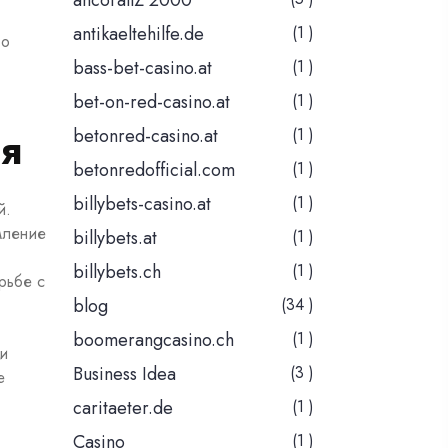
ancorallZ 2000
antikaeltehilfe.de
(1 )
 о
bass-bet-casino.at
(1 )
bet-on-red-casino.at
(1 )
я
betonred-casino.at
(1 )
betonredofficial.com
(1 )
billybets-casino.at
(1 )
й.
мление
billybets.at
(1 )
billybets.ch
(1 )
рьбе с
blog
(34 )
boomerangcasino.ch
(1 )
ди
Business Idea
(3 )
е
caritaeter.de
(1 )
Casino
(1 )