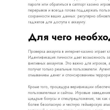
пароля или обратиться в саппорт казино игро
перерывов и всегда готова поддержать поль
сохранности ваших данных: регулярно обновл
гаджетов для доступа к аккаунту.
Для чего необх
Проверка аккаунта в интернет-казино играет
Идентификация личности дает возможность за
фиктивных аккаунтов. Это важно для игроков, 
получат только реальные пользователи. Ауте
отмыванием денег и спонсированием террори
Кроме того, процедура верификации обеспеч
пользователями и сайтом. Игровые заведени
щедрые бонусы и спецпредложения, так как 
более безопасную и честную геймерскую атмо