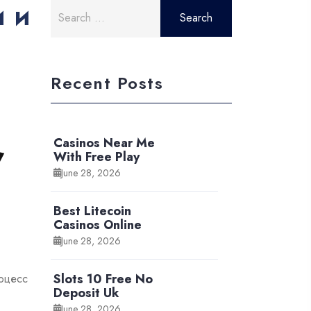
и и
Search
for:
Recent Posts
,
Casinos Near Me
With Free Play
June 28, 2026
Best Litecoin
Casinos Online
June 28, 2026
Slots 10 Free No
роцесс
Deposit Uk
June 28, 2026