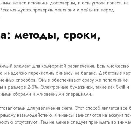
ным: не все источники достоверны, и есть угроза попасть на
. Рекомендуется проверять рецензии и рейтинги перед
.
а: методы, сроки,
чимый элемент для комфортной развлечения. Есть множество
о и надежно перечислить финансы на баланс. Дебетовые кар
нённых способов. Оные обеспечивают сразу же пополнение
ы в размере 2-3%. Электронные бумажники, такие как Skrill и
ренными сборами и мгновенными операциями.
товалютами для увеличения счета. Этот способ является все 
рямому взаимодействию. Финансы зачисляются на аккаунт по
остью отсутствуют. Тем не менее следует принимать во внима