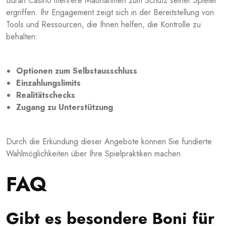
Buran Casino mehrere Maßnahmen zum Schutz seiner Spieler
ergriffen. Ihr Engagement zeigt sich in der Bereitstellung von
Tools und Ressourcen, die Ihnen helfen, die Kontrolle zu
behalten:
Optionen zum Selbstausschluss
Einzahlungslimits
Realitätschecks
Zugang zu Unterstützung
Durch die Erkundung dieser Angebote können Sie fundierte
Wahlmöglichkeiten über Ihre Spielpraktiken machen.
FAQ
Gibt es besondere Boni für