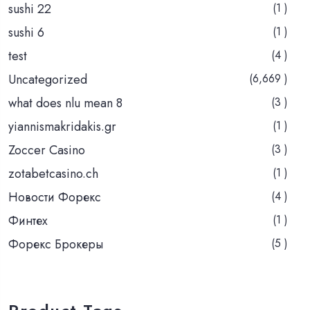
sushi 22
(1 )
sushi 6
(1 )
test
(4 )
Uncategorized
(6,669 )
what does nlu mean 8
(3 )
yiannismakridakis.gr
(1 )
Zoccer Casino
(3 )
zotabetcasino.ch
(1 )
Новости Форекс
(4 )
Финтех
(1 )
Форекс Брокеры
(5 )