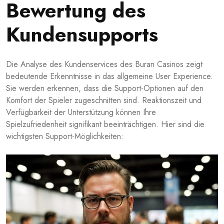
Bewertung des
Kundensupports
Die Analyse des Kundenservices des Buran Casinos zeigt
bedeutende Erkenntnisse in das allgemeine User Experience.
Sie werden erkennen, dass die Support-Optionen auf den
Komfort der Spieler zugeschnitten sind. Reaktionszeit und
Verfügbarkeit der Unterstützung können Ihre
Spielzufriedenheit signifikant beeinträchtigen. Hier sind die
wichtigsten Support-Möglichkeiten: