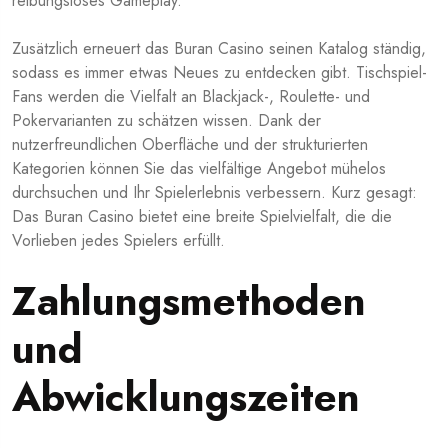
reibungsloses Gameplay.
Zusätzlich erneuert das Buran Casino seinen Katalog ständig,
sodass es immer etwas Neues zu entdecken gibt. Tischspiel-
Fans werden die Vielfalt an Blackjack-, Roulette- und
Pokervarianten zu schätzen wissen. Dank der
nutzerfreundlichen Oberfläche und der strukturierten
Kategorien können Sie das vielfältige Angebot mühelos
durchsuchen und Ihr Spielerlebnis verbessern. Kurz gesagt:
Das Buran Casino bietet eine breite Spielvielfalt, die die
Vorlieben jedes Spielers erfüllt.
Zahlungsmethoden
und
Abwicklungszeiten