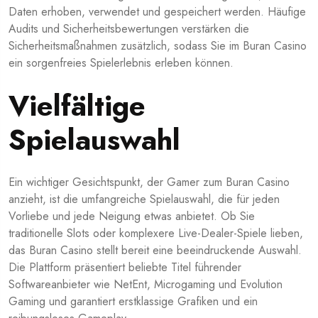
Daten erhoben, verwendet und gespeichert werden. Häufige
Audits und Sicherheitsbewertungen verstärken die
Sicherheitsmaßnahmen zusätzlich, sodass Sie im Buran Casino
ein sorgenfreies Spielerlebnis erleben können.
Vielfältige
Spielauswahl
Ein wichtiger Gesichtspunkt, der Gamer zum Buran Casino
anzieht, ist die umfangreiche Spielauswahl, die für jeden
Vorliebe und jede Neigung etwas anbietet. Ob Sie
traditionelle Slots oder komplexere Live-Dealer-Spiele lieben,
das Buran Casino stellt bereit eine beeindruckende Auswahl.
Die Plattform präsentiert beliebte Titel führender
Softwareanbieter wie NetEnt, Microgaming und Evolution
Gaming und garantiert erstklassige Grafiken und ein