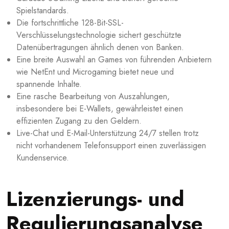
Spielstandards.
Die fortschrittliche 128-Bit-SSL-
Verschlüsselungstechnologie sichert geschützte
Datenübertragungen ähnlich denen von Banken.
Eine breite Auswahl an Games von führenden Anbietern
wie NetEnt und Microgaming bietet neue und
spannende Inhalte.
Eine rasche Bearbeitung von Auszahlungen,
insbesondere bei E-Wallets, gewährleistet einen
effizienten Zugang zu den Geldern.
Live-Chat und E-Mail-Unterstützung 24/7 stellen trotz
nicht vorhandenem Telefonsupport einen zuverlässigen
Kundenservice.
Lizenzierungs- und
Regulierungsanalyse