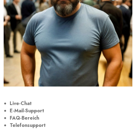
Live-Chat
E-Mail-Support
FAQ-Bereich
Telefonsupport