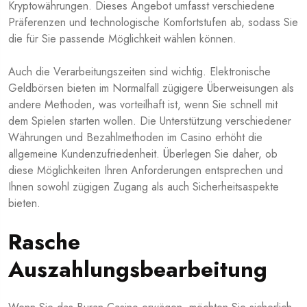
Kryptowährungen. Dieses Angebot umfasst verschiedene
Präferenzen und technologische Komfortstufen ab, sodass Sie
die für Sie passende Möglichkeit wählen können.
Auch die Verarbeitungszeiten sind wichtig. Elektronische
Geldbörsen bieten im Normalfall zügigere Überweisungen als
andere Methoden, was vorteilhaft ist, wenn Sie schnell mit
dem Spielen starten wollen. Die Unterstützung verschiedener
Währungen und Bezahlmethoden im Casino erhöht die
allgemeine Kundenzufriedenheit. Überlegen Sie daher, ob
diese Möglichkeiten Ihren Anforderungen entsprechen und
Ihnen sowohl zügigen Zugang als auch Sicherheitsaspekte
bieten.
Rasche
Auszahlungsbearbeitung