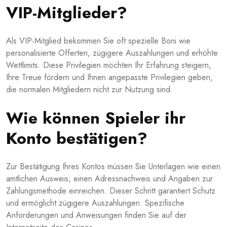
VIP-Mitglieder?
Als VIP-Mitglied bekommen Sie oft spezielle Boni wie
personalisierte Offerten, zügigere Auszahlungen und erhöhte
Wettlimits. Diese Privilegien möchten Ihr Erfahrung steigern,
Ihre Treue fördern und Ihnen angepasste Privilegien geben,
die normalen Mitgliedern nicht zur Nutzung sind.
Wie können Spieler ihr
Konto bestätigen?
Zur Bestätigung Ihres Kontos müssen Sie Unterlagen wie einen
amtlichen Ausweis, einen Adressnachweis und Angaben zur
Zahlungsmethode einreichen. Dieser Schritt garantiert Schutz
und ermöglicht zügigere Auszahlungen. Spezifische
Anforderungen und Anweisungen finden Sie auf der