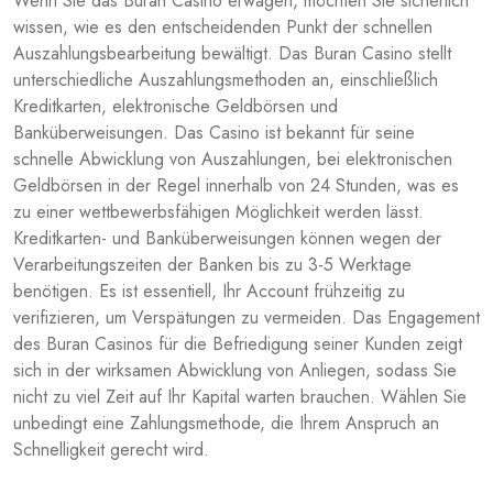
Wenn Sie das Buran Casino erwägen, möchten Sie sicherlich
wissen, wie es den entscheidenden Punkt der schnellen
Auszahlungsbearbeitung bewältigt. Das Buran Casino stellt
unterschiedliche Auszahlungsmethoden an, einschließlich
Kreditkarten, elektronische Geldbörsen und
Banküberweisungen. Das Casino ist bekannt für seine
schnelle Abwicklung von Auszahlungen, bei elektronischen
Geldbörsen in der Regel innerhalb von 24 Stunden, was es
zu einer wettbewerbsfähigen Möglichkeit werden lässt.
Kreditkarten- und Banküberweisungen können wegen der
Verarbeitungszeiten der Banken bis zu 3-5 Werktage
benötigen. Es ist essentiell, Ihr Account frühzeitig zu
verifizieren, um Verspätungen zu vermeiden. Das Engagement
des Buran Casinos für die Befriedigung seiner Kunden zeigt
sich in der wirksamen Abwicklung von Anliegen, sodass Sie
nicht zu viel Zeit auf Ihr Kapital warten brauchen. Wählen Sie
unbedingt eine Zahlungsmethode, die Ihrem Anspruch an
Schnelligkeit gerecht wird.