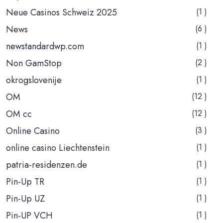
Neue Casinos Schweiz 2025
(1 )
News
(6 )
newstandardwp.com
(1 )
Non GamStop
(2 )
okrogslovenije
(1 )
OM
(12 )
OM cc
(12 )
Online Casino
(3 )
online casino Liechtenstein
(1 )
patria-residenzen.de
(1 )
Pin-Up TR
(1 )
Pin-Up UZ
(1 )
Pin-UP VCH
(1 )