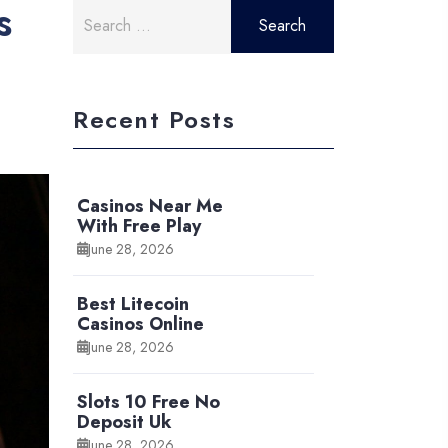
s
Search
for:
Recent Posts
Casinos Near Me
With Free Play
June 28, 2026
Best Litecoin
Casinos Online
June 28, 2026
Slots 10 Free No
Deposit Uk
June 28, 2026