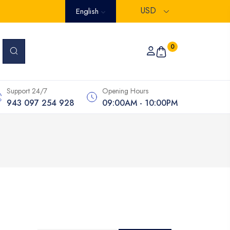
USD
English
0
Support 24/7
Opening Hours
943 097 254 928
09:00AM - 10:00PM