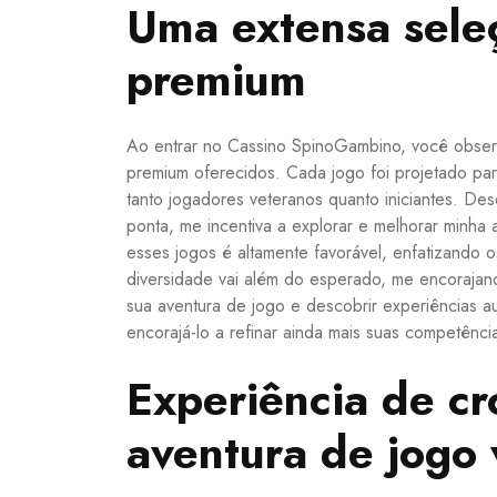
Uma extensa sele
premium
Ao entrar no Cassino SpinoGambino, você observ
premium oferecidos. Cada jogo foi projetado pa
tanto jogadores veteranos quanto iniciantes. Des
ponta, me incentiva a explorar e melhorar minh
esses jogos é altamente favorável, enfatizando o
diversidade vai além do esperado, me encorajan
sua aventura de jogo e descobrir experiências a
encorajá-lo a refinar ainda mais suas competênci
Experiência de cr
aventura de jogo 