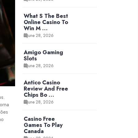
What S The Best
Online Casino To
Win M …
June 28, 2026
Amigo Gaming
Slots
June 28, 2026
Antico Casino
Review And Free
Chips Bo …
os.
June 28, 2026
torna
ções
Casino Free
no
Games To Play
Canada