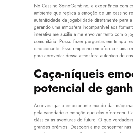
No Cassino SpinoGambino, a experiência com cru
ambiente que replica a emoção de um cassino re
autenticidade da jogabilidade diretamente para a 
gerando uma atmosfera incomparável aos formatos 
interativa me auxilia a me envolver tanto com o 
comunitária. Posso fazer perguntas em tempo re
emocionante. Esse empenho em oferecer uma exp
para aproveitar dessa atmosfera autêntica de cas
Caça-níqueis emo
potencial de gan
Ao investigar o emocionante mundo das máquina
pela variedade e emoção que elas oferecem. Cad
clássica às aventuras do futuro. O que verdadei
grandes prêmios. Descobri a me concentrar nas 