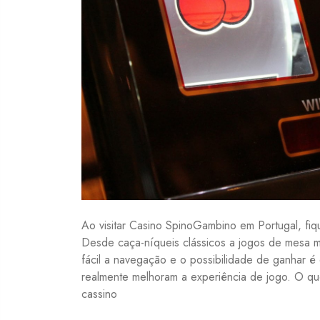
Ao visitar Casino SpinoGambino em Portugal, fi
Desde caça-níqueis clássicos a jogos de mesa mo
fácil a navegação e o possibilidade de ganhar é 
realmente melhoram a experiência de jogo. O qu
cassino