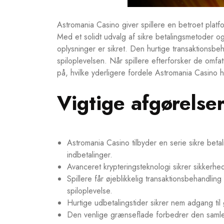
Astromania Casino giver spillere en betroet platfor
Med et solidt udvalg af sikre betalingsmetoder o
oplysninger er sikret. Den hurtige transaktionsbeh
spiloplevelsen. Når spillere efterforsker de omfa
på, hvilke yderligere fordele Astromania Casino 
Vigtige afgørelse
Astromania Casino tilbyder en serie sikre betali
indbetalinger.
Avanceret krypteringsteknologi sikrer sikkerh
Spillere får øjeblikkelig transaktionsbehandlin
spiloplevelse.
Hurtige udbetalingstider sikrer nem adgang til
Den venlige grænseflade forbedrer den samlede 