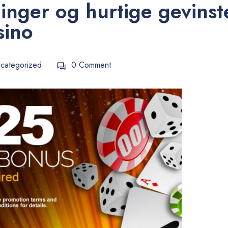
linger og hurtige gevinst
sino
categorized
0 Comment