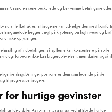
tromania Casino en serie beskyttede og bekvemme betalingsmetoder
yptovaluta, hvilket sikrer, at brugerne kan udvælge den mest komfor
etalingsmetode lægger vægt på kryptering på højt niveau og kraf
økonomiske oplysninger.
behandling af indbetalinger, så spillerne kan koncentrere på spillet
 teknologi forbedrer ikke kun brugeroplevelsen, men skaber også til
ellige betalingsløsninger positionerer dem som ledende på det
sig til progressive brugere.
 for hurtige gevinster
ngstider, skiller Astromania Casino sig ved at tilbyde hurtige