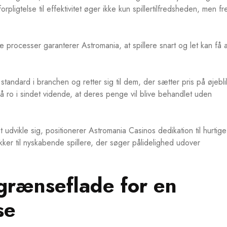
rpligtelse til effektivitet øger ikke kun spillertilfredsheden, men f
processer garanterer Astromania, at spillere snart og let kan få
tandard i branchen og retter sig til dem, der sætter pris på øjebli
an få ro i sindet vidende, at deres penge vil blive behandlet uden
t udvikle sig, positionerer Astromania Casinos dedikation til hurtige
kker til nyskabende spillere, der søger pålidelighed udover
grænseflade for en
se