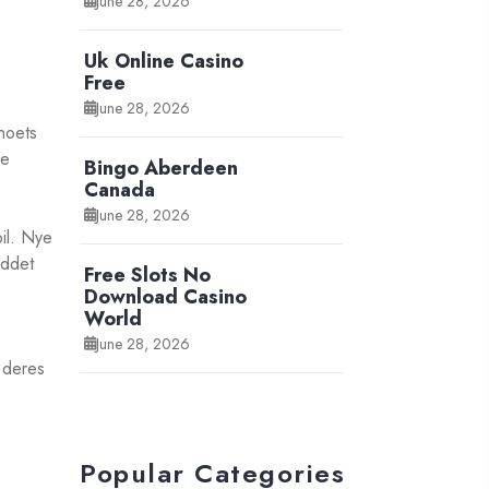
June 28, 2026
Uk Online Casino
Free
June 28, 2026
inoets
ve
Bingo Aberdeen
Canada
June 28, 2026
pil. Nye
uddet
Free Slots No
Download Casino
World
June 28, 2026
r deres
Popular Categories