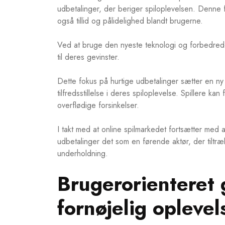
udbetalinger, der beriger spiloplevelsen. Denne fo
også tillid og pålidelighed blandt brugerne.
Ved at bruge den nyeste teknologi og forbedrede 
til deres gevinster.
Dette fokus på hurtige udbetalinger sætter en ny s
tilfredsstillelse i deres spiloplevelse. Spillere k
overflødige forsinkelser.
I takt med at online spilmarkedet fortsætter med a
udbetalinger det som en førende aktør, der tiltræ
underholdning.
Brugerorienteret 
fornøjelig oplevel