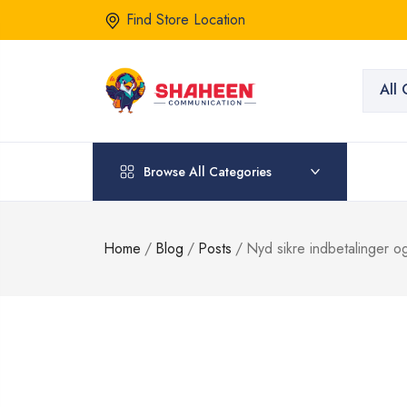
Find Store Location
All 
Browse All Categories
Home
/
Blog
/
Posts
/
Nyd sikre indbetalinger o