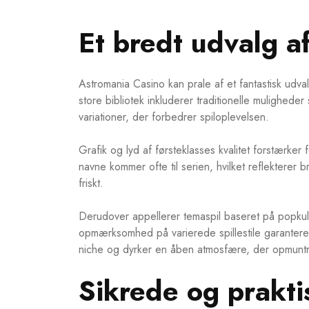
Et bredt udvalg af
Astromania Casino kan prale af et fantastisk udvalg
store bibliotek inkluderer traditionelle mulighed
variationer, der forbedrer spiloplevelsen.
Grafik og lyd af førsteklasses kvalitet forstærker f
navne kommer ofte til serien, hvilket reflekterer
friskt.
Derudover appellerer temaspil baseret på popkultu
opmærksomhed på varierede spillestile garanterer 
niche og dyrker en åben atmosfære, der opmunt
Sikrede og prakt