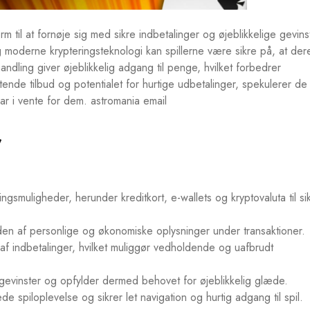
m til at fornøje sig med sikre indbetalinger og øjeblikkelige gevins
g moderne krypteringsteknologi kan spillerne være sikre på, at der
andling giver øjeblikkelig adgang til penge, hvilket forbedrer
ttende tilbud og potentialet for hurtige udbetalinger, spekulerer d
har i vente for dem.
astromania email
r
ngsmuligheder, herunder kreditkort, e-wallets og kryptovaluta til si
eden af personlige og økonomiske oplysninger under transaktioner.
g af indbetalinger, hvilket muliggør vedholdende og uafbrudt
 gevinster og opfylder dermed behovet for øjeblikkelig glæde.
spiloplevelse og sikrer let navigation og hurtig adgang til spil.