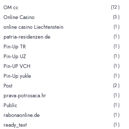
OM cc
(12 )
Online Casino
(3 )
online casino Liechtenstein
(1 )
patria-residenzen.de
(1 )
Pin-Up TR
(1 )
Pin-Up UZ
(1 )
Pin-UP VCH
(1 )
Pin-Up yukle
(1 )
Post
(2 )
prava-potrosaca.hr
(1 )
Public
(1 )
rabonaonline.de
(1 )
ready_text
(1 )