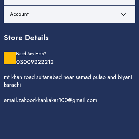
Account
Store Details
Need Any Help?
03009222212
mt khan road sultanabad near samad pulao and biyani
karachi
email.zahoorkhankakar100@gmail.com