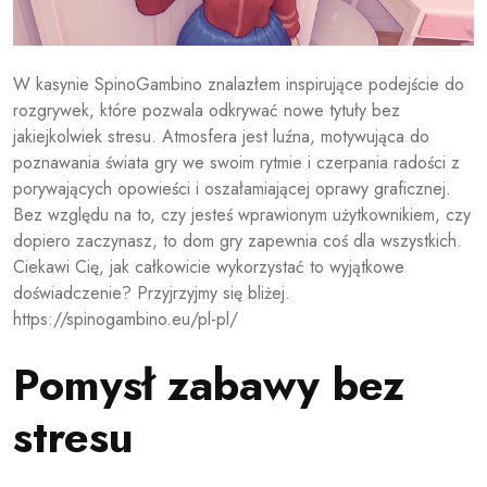
W kasynie SpinoGambino znalazłem inspirujące podejście do
rozgrywek, które pozwala odkrywać nowe tytuły bez
jakiejkolwiek stresu. Atmosfera jest luźna, motywująca do
poznawania świata gry we swoim rytmie i czerpania radości z
porywających opowieści i oszałamiającej oprawy graficznej.
Bez względu na to, czy jesteś wprawionym użytkownikiem, czy
dopiero zaczynasz, to dom gry zapewnia coś dla wszystkich.
Ciekawi Cię, jak całkowicie wykorzystać to wyjątkowe
doświadczenie? Przyjrzyjmy się bliżej.
https://spinogambino.eu/pl-pl/
Pomysł zabawy bez
stresu