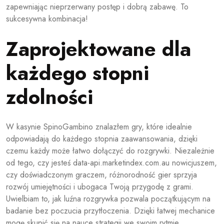
zapewniając nieprzerwany postęp i dobrą zabawę. To
sukcesywna kombinacja!
Zaprojektowane dla
każdego stopni
zdolności
W kasynie SpinoGambino znalazłem gry, które idealnie
odpowiadają do każdego stopnia zaawansowania, dzięki
czemu każdy może łatwo dołączyć do rozgrywki. Niezależnie
od tego, czy jesteś
data-api.marketindex.com.au
nowicjuszem,
czy doświadczonym graczem, różnorodność gier sprzyja
rozwój umiejętności i ubogaca Twoją przygodę z grami.
Uwielbiam to, jak luźna rozgrywka pozwala początkującym na
badanie bez poczucia przytłoczenia. Dzięki łatwej mechanice
mogę skupić się na nauce strategii we swoim rytmie.