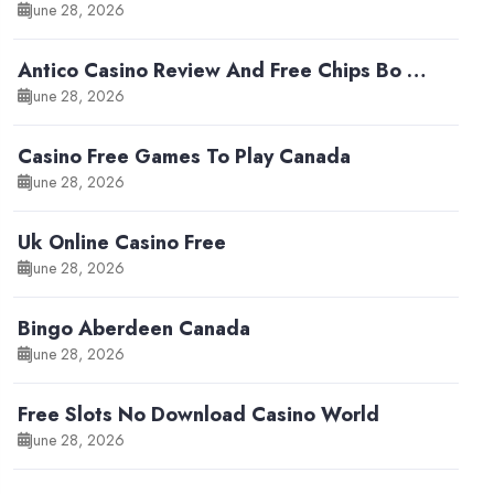
June 28, 2026
Antico Casino Review And Free Chips Bo …
June 28, 2026
Casino Free Games To Play Canada
June 28, 2026
Uk Online Casino Free
June 28, 2026
Bingo Aberdeen Canada
June 28, 2026
Free Slots No Download Casino World
June 28, 2026