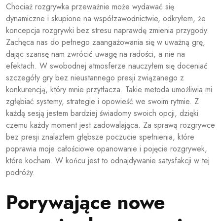
Chociaż rozgrywka przeważnie może wydawać się
dynamiczne i skupione na współzawodnictwie, odkryłem, że
koncepcja rozgrywki bez stresu naprawdę zmienia przygody.
Zachęca nas do pełnego zaangażowania się w uważną grę,
dając szansę nam zwrócić uwagę na radości, a nie na
efektach. W swobodnej atmosferze nauczyłem się doceniać
szczegóły gry bez nieustannego presji związanego z
konkurencją, który mnie przytłacza. Takie metoda umożliwia mi
zgłębiać systemy, strategie i opowieść we swoim rytmie. Z
każdą sesją jestem bardziej świadomy swoich opcji, dzięki
czemu każdy moment jest zadowalająca. Za sprawą rozgrywce
bez presji znalazłem głębsze poczucie spełnienia, które
poprawia moje całościowe opanowanie i pojęcie rozgrywek,
które kocham. W końcu jest to odnajdywanie satysfakcji w tej
podróży.
Porywające nowe