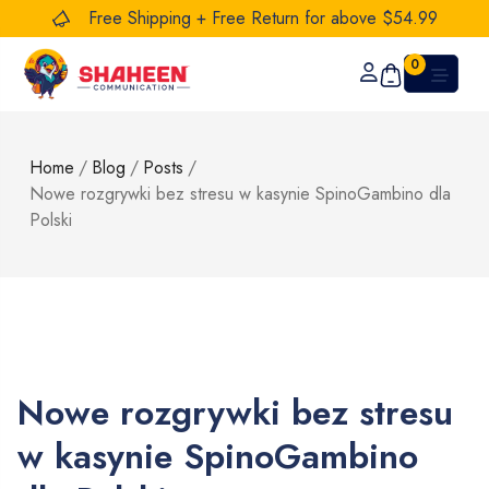
Free Shipping + Free Return for above $54.99
0
Home
/
Blog
/
Posts
/
Nowe rozgrywki bez stresu w kasynie SpinoGambino dla
Polski
Nowe rozgrywki bez stresu
w kasynie SpinoGambino