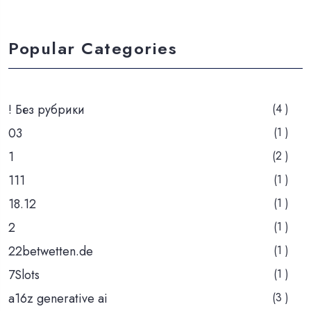
Popular Categories
! Без рубрики
(4 )
03
(1 )
1
(2 )
111
(1 )
18.12
(1 )
2
(1 )
22betwetten.de
(1 )
7Slots
(1 )
a16z generative ai
(3 )