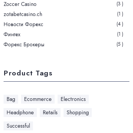
Zoccer Casino
(3 )
zotabetcasino.ch
(1 )
Новости Форекс
(4 )
Финтех
(1 )
Форекс Брокеры
(5 )
Product Tags
Bag
Ecommerce
Electronics
Headphone
Retails
Shopping
Successful