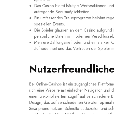
Das Casino bietet häufige Werbeaktionen und
aufregende Bonusmöglichkeiten.
Ein umfassendes Treueprogramm belohnt regel
speziellen Events.
Die Spieler glauben an dem Casino aufgrund 
persönliche Daten mit modernen Verschlüssel
Mehrere Zahlungsmethoden und ein starker Ku
Zufriedenheit und das Vertrauen der Spieler mi
Nutzerfreundliche
Bei Online-Casinos ist ein zugängliches Plattform
sich eine Website mit einfacher Navigation und d
einen unkomplizierten Zugriff auf verschiedene B
Design, das auf verschiedenen Geräten optimal re
Smartphone nutzen. Schnelle Ladezeiten und schne