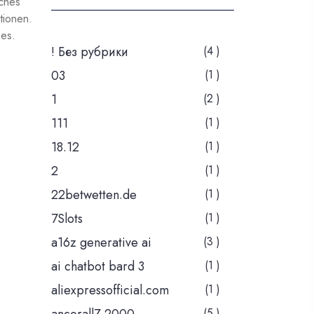
iches
tionen.
ses.
! Без рубрики
(4 )
03
(1 )
1
(2 )
111
(1 )
18.12
(1 )
2
(1 )
22betwetten.de
(1 )
7Slots
(1 )
a16z generative ai
(3 )
ai chatbot bard 3
(1 )
aliexpressofficial.com
(1 )
(5 )