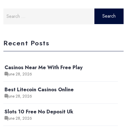
Search
for:
Recent Posts
Casinos Near Me With Free Play
June 28, 2026
Best Litecoin Casinos Online
June 28, 2026
Slots 10 Free No Deposit Uk
June 28, 2026