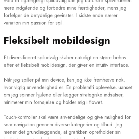
Med et tilgængeligt spiludvalg kan jeg udforske spilverdenen
mere indgående og forbedre mine færdigheder, mens jeg
forfølger de betydelige gevinster. I sidste ende nærer
variation min passion for spil.
Fleksibelt mobildesign
Et diversificeret spiludvalg skaber naturligt en større behov
efter et fleksibelt mobildesign, der giver en intuitiv interface.
Når jeg spiller på min device, kan jeg ikke fremhæve nok,
hvor vigtig anvendelighed er. En problemfri oplevelse, uanset
om jeg spinner hjulene eller lægger strategiske indsatser,
minimerer min fornøjelse og holder mig i flowet.
Touch-kontroller skal være anvendelige og give mulighed for
snar navigation gennem diverse kategorier og tilbud. Jeg
mener det grundlæggende, at grafikken opretholder sin