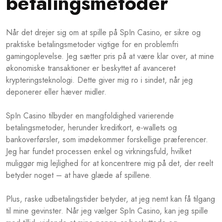
betalingsmetoder
Når det drejer sig om at spille på SpIn Casino, er sikre og
praktiske betalingsmetoder vigtige for en problemfri
gamingoplevelse. Jeg sætter pris på at være klar over, at mine
økonomiske transaktioner er beskyttet af avanceret
krypteringsteknologi. Dette giver mig ro i sindet, når jeg
deponerer eller hæver midler.
SpIn Casino tilbyder en mangfoldighed varierende
betalingsmetoder, herunder kreditkort, e-wallets og
bankoverførsler, som imødekommer forskellige præferencer.
Jeg har fundet processen enkel og virkningsfuld, hvilket
muliggør mig lejlighed for at koncentrere mig på det, der reelt
betyder noget – at have glæde af spillene.
Plus, raske udbetalingstider betyder, at jeg nemt kan få tilgang
til mine gevinster. Når jeg vælger SpIn Casino, kan jeg spille