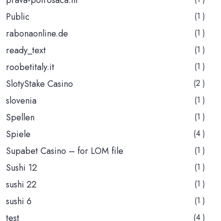
Public
(1 )
rabonaonline.de
(1 )
ready_text
(1 )
roobetitaly.it
(1 )
SlotyStake Casino
(2 )
slovenia
(1 )
Spellen
(1 )
Spiele
(4 )
Supabet Casino – for LOM file
(1 )
Sushi 12
(1 )
sushi 22
(1 )
sushi 6
(1 )
test
(4 )