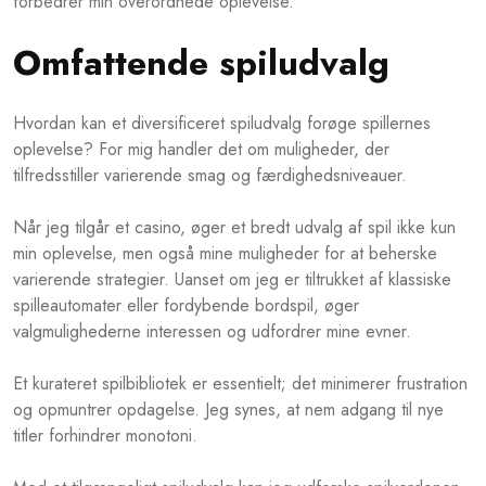
forbedrer min overordnede oplevelse.
Omfattende spiludvalg
Hvordan kan et diversificeret spiludvalg forøge spillernes
oplevelse? For mig handler det om muligheder, der
tilfredsstiller varierende smag og færdighedsniveauer.
Når jeg tilgår et casino, øger et bredt udvalg af spil ikke kun
min oplevelse, men også mine muligheder for at beherske
varierende strategier. Uanset om jeg er tiltrukket af klassiske
spilleautomater eller fordybende bordspil, øger
valgmulighederne interessen og udfordrer mine evner.
Et kurateret spilbibliotek er essentielt; det minimerer frustration
og opmuntrer opdagelse. Jeg synes, at nem adgang til nye
titler forhindrer monotoni.