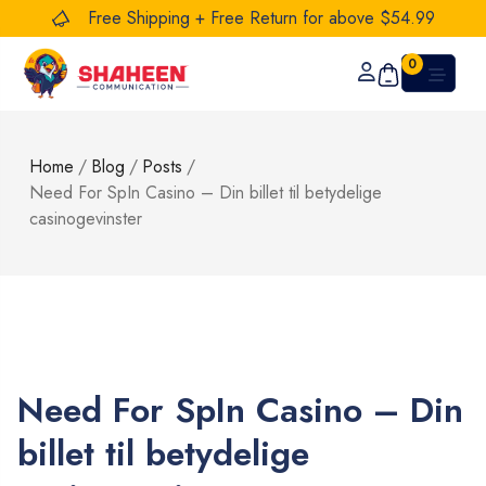
Free Shipping + Free Return for above $54.99
0
Home
/
Blog
/
Posts
/
Need For SpIn Casino – Din billet til betydelige
casinogevinster
Need For SpIn Casino – Din
billet til betydelige