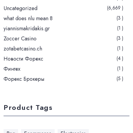
Uncategorized
(6,669 )
what does nlu mean 8
(3 )
yiannismakridakis.gr
(1 )
Zoccer Casino
(3 )
zotabetcasino.ch
(1 )
Новости Форекс
(4 )
Финтех
(1 )
Форекс Брокеры
(5 )
Product Tags