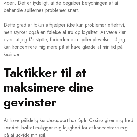
viden. Det er tydeligt, at de begriber betydningen af at
behandle spillernes problemer snart.
Dette grad af fokus afhjælper ikke kun problemer effektivt,
men styrker også en følelse af tro og loyalitet. At være klar
over, at jeg får støtte, forbedrer min spilleoplevelse, så jeg
kan koncentrere mig mere på at have glæde af min tid på
kasinoet.
Taktikker til at
maksimere dine
gevinster
At have pålidelig kundesupport hos SpIn Casino giver mig fred
i sindet, hvilket muliggør mig lejlighed for at koncentrere mig
på at udvikle mit spil.