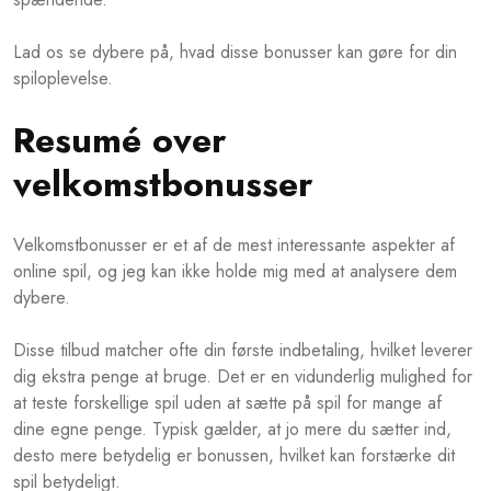
Lad os se dybere på, hvad disse bonusser kan gøre for din
spiloplevelse.
Resumé over
velkomstbonusser
Velkomstbonusser er et af de mest interessante aspekter af
online spil, og jeg kan ikke holde mig med at analysere dem
dybere.
Disse tilbud matcher ofte din første indbetaling, hvilket leverer
dig ekstra penge at bruge. Det er en vidunderlig mulighed for
at teste forskellige spil uden at sætte på spil for mange af
dine egne penge. Typisk gælder, at jo mere du sætter ind,
desto mere betydelig er bonussen, hvilket kan forstærke dit
spil betydeligt.