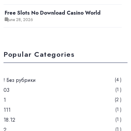
Free Slots No Download Casino World
June 28, 2026
Popular Categories
! Без рубрики
(4 )
03
(1 )
1
(2 )
111
(1 )
18.12
(1 )
2
(1 )