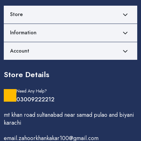
Store
Information
Account
Store Details
Need Any Help?
03009222212
mt khan road sultanabad near samad pulao and biyani
karachi
email.zahoorkhankakar100@gmail.com