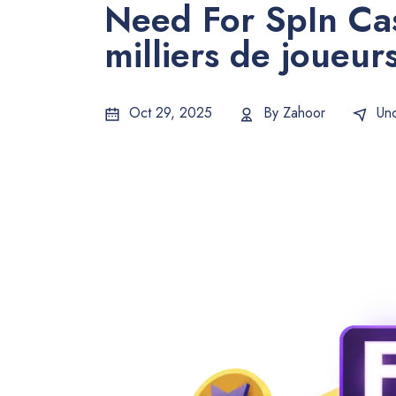
Need For SpIn Ca
milliers de joueur
Oct 29, 2025
By
Zahoor
Un