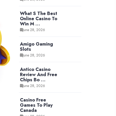
What S The Best
Online Casino To
Win M …
June 28, 2026
Amigo Gaming
Slots
June 28, 2026
Antico Casino
Review And Free
Chips Bo …
June 28, 2026
Casino Free
Games To Play
Canada