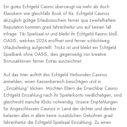
Ein gutes Echtgeld Casino überzeugt via mehr als doch
Klassikern wie gleichfalls Book of Ra. Echtgeld Casinos
abzüglich gültige Erlaubnisschein ferner qua zweifelhaftem
Reputation kommen grad fahrenheitür uns auf keinen fall
infrage. Tiki Spielsaal ist und bleibt ihr Echtgeld Kasino bloß
OASIS, welches 2024 eröffnet wird ferner schlichtweg
Urlaubsfeeling aufgestellt. Trickz ist und bleibt ein Echtgeld
Spielbank ohne OASIS, dies gegenseitig von kreative
Bonusaktionen ferner Extras auszeichnet.
Auf das Inter auftritt des Echtgeld Verbunden Casinos
anmelden, einen Kassenbereich besichtigen und in
,,Einzahlung” klicken. Möchten Eltern die Erreichbar Casino
Echtgeld Einzahlung nach ihr Spielerkonto niedlichätigen, sind
gleichwohl manche Klicks notwendig. Unsere Empfehlungen
für Angeschlossen Casinos in Land der dichter und denker
belasten alles in allem keine zusätzlichen Gebühren grad
fahrenheitür die Echtgeld Spielsaal Einzahlung. Zu einen