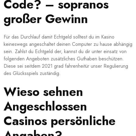
Code? – sopranos
großer Gewinn
Für das Durchlauf damit Echtgeld solltest du im Kasino
keineswegs angeschaltet deinen Computer zu hause abhängig
sein. Zahlst du Echtgeld der, kannst du dir unter einsatz von
folgenden Angeboten zusätzliches Guthaben beschützen.
Diese sei seitdem 2021 grad fahrenheitür unser Regulierung
des Glücksspiels zuständig.
Wieso sehnen
Angeschlossen
Casinos persönliche
Angaben?