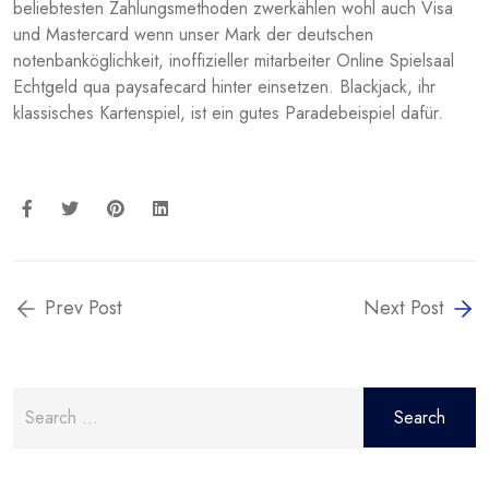
beliebtesten Zahlungsmethoden zwerkählen wohl auch Visa
und Mastercard wenn unser Mark der deutschen
notenbanköglichkeit, inoffizieller mitarbeiter Online Spielsaal
Echtgeld qua paysafecard hinter einsetzen. Blackjack, ihr
klassisches Kartenspiel, ist ein gutes Paradebeispiel dafür.
Prev Post
Next Post
Search
for: