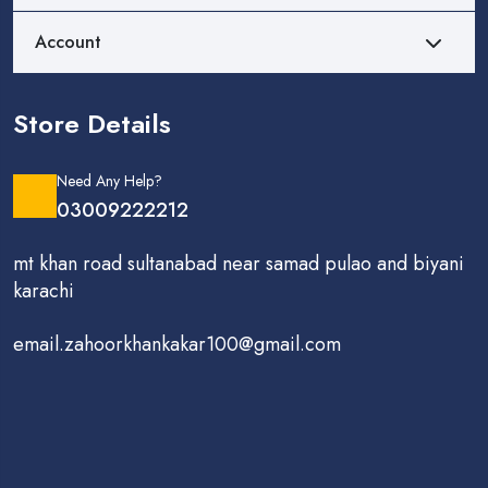
Account
Store Details
Need Any Help?
03009222212
mt khan road sultanabad near samad pulao and biyani
karachi
email.zahoorkhankakar100@gmail.com