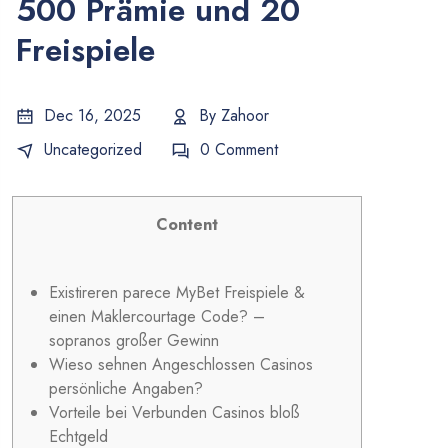
500 Prämie und 20
Freispiele
Dec 16, 2025
By
Zahoor
Uncategorized
0 Comment
Content
Existireren parece MyBet Freispiele &
einen Maklercourtage Code? –
sopranos großer Gewinn
Wieso sehnen Angeschlossen Casinos
persönliche Angaben?
Vorteile bei Verbunden Casinos bloß
Echtgeld