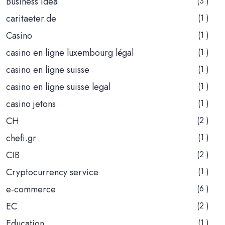
Business Idea
(3 )
caritaeter.de
(1 )
Casino
(1 )
casino en ligne luxembourg légal
(1 )
casino en ligne suisse
(1 )
casino en ligne suisse legal
(1 )
casino jetons
(1 )
CH
(2 )
chefi.gr
(1 )
CIB
(2 )
Cryptocurrency service
(1 )
e-commerce
(6 )
EC
(2 )
Education
(1 )