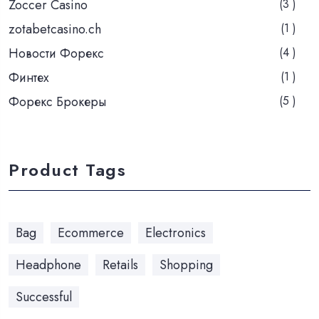
Zoccer Casino
(3 )
zotabetcasino.ch
(1 )
Новости Форекс
(4 )
Финтех
(1 )
Форекс Брокеры
(5 )
Product Tags
Bag
Ecommerce
Electronics
Headphone
Retails
Shopping
Successful