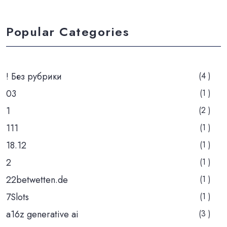
Popular Categories
! Без рубрики
(4 )
03
(1 )
1
(2 )
111
(1 )
18.12
(1 )
2
(1 )
22betwetten.de
(1 )
7Slots
(1 )
a16z generative ai
(3 )