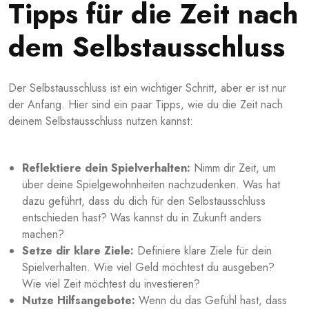
Tipps für die Zeit nach
dem Selbstausschluss
Der Selbstausschluss ist ein wichtiger Schritt, aber er ist nur
der Anfang. Hier sind ein paar Tipps, wie du die Zeit nach
deinem Selbstausschluss nutzen kannst:
Reflektiere dein Spielverhalten:
Nimm dir Zeit, um
über deine Spielgewohnheiten nachzudenken. Was hat
dazu geführt, dass du dich für den Selbstausschluss
entschieden hast? Was kannst du in Zukunft anders
machen?
Setze dir klare Ziele:
Definiere klare Ziele für dein
Spielverhalten. Wie viel Geld möchtest du ausgeben?
Wie viel Zeit möchtest du investieren?
Nutze Hilfsangebote:
Wenn du das Gefühl hast, dass