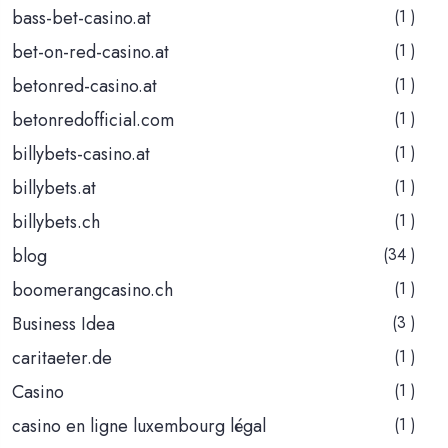
bass-bet-casino.at
(1 )
bet-on-red-casino.at
(1 )
betonred-casino.at
(1 )
betonredofficial.com
(1 )
billybets-casino.at
(1 )
billybets.at
(1 )
billybets.ch
(1 )
blog
(34 )
boomerangcasino.ch
(1 )
Business Idea
(3 )
caritaeter.de
(1 )
Casino
(1 )
casino en ligne luxembourg légal
(1 )