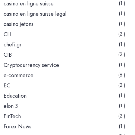
casino en ligne suisse
(1 )
casino en ligne suisse legal
(1 )
casino jetons
(1 )
CH
(2 )
chefi.gr
(1 )
CIB
(2 )
Cryptocurrency service
(1 )
e-commerce
(6 )
EC
(2 )
Education
(1 )
elon 3
(1 )
FinTech
(2 )
Forex News
(1 )