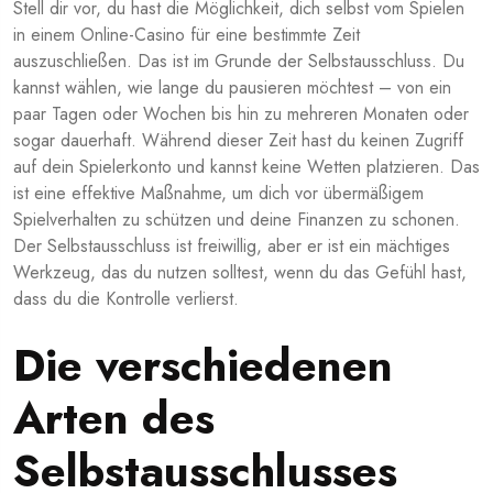
Stell dir vor, du hast die Möglichkeit, dich selbst vom Spielen
in einem Online-Casino für eine bestimmte Zeit
auszuschließen. Das ist im Grunde der Selbstausschluss. Du
kannst wählen, wie lange du pausieren möchtest – von ein
paar Tagen oder Wochen bis hin zu mehreren Monaten oder
sogar dauerhaft. Während dieser Zeit hast du keinen Zugriff
auf dein Spielerkonto und kannst keine Wetten platzieren. Das
ist eine effektive Maßnahme, um dich vor übermäßigem
Spielverhalten zu schützen und deine Finanzen zu schonen.
Der Selbstausschluss ist freiwillig, aber er ist ein mächtiges
Werkzeug, das du nutzen solltest, wenn du das Gefühl hast,
dass du die Kontrolle verlierst.
Die verschiedenen
Arten des
Selbstausschlusses