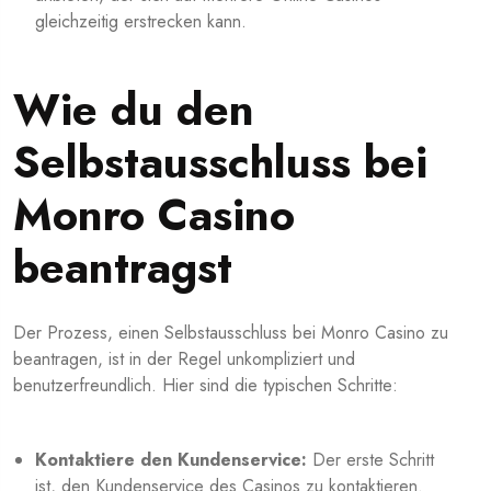
gleichzeitig erstrecken kann.
Wie du den
Selbstausschluss bei
Monro Casino
beantragst
Der Prozess, einen Selbstausschluss bei Monro Casino zu
beantragen, ist in der Regel unkompliziert und
benutzerfreundlich. Hier sind die typischen Schritte:
Kontaktiere den Kundenservice:
Der erste Schritt
ist, den Kundenservice des Casinos zu kontaktieren.