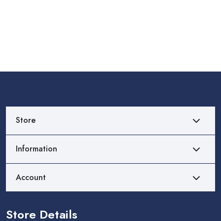
Store
Information
Account
Store Details