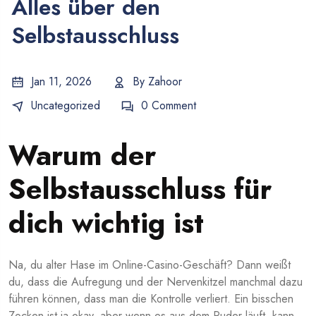
Alles über den
Selbstausschluss
Jan 11, 2026
By
Zahoor
Uncategorized
0 Comment
Warum der
Selbstausschluss für
dich wichtig ist
Na, du alter Hase im Online-Casino-Geschäft? Dann weißt
du, dass die Aufregung und der Nervenkitzel manchmal dazu
führen können, dass man die Kontrolle verliert. Ein bisschen
Zocken ist ja okay, aber wenn es aus dem Ruder läuft, kann