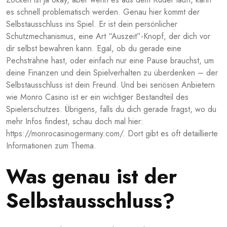
es schnell problematisch werden. Genau hier kommt der
Selbstausschluss ins Spiel. Er ist dein persönlicher
Schutzmechanismus, eine Art “Auszeit”-Knopf, der dich vor
dir selbst bewahren kann. Egal, ob du gerade eine
Pechsträhne hast, oder einfach nur eine Pause brauchst, um
deine Finanzen und dein Spielverhalten zu überdenken – der
Selbstausschluss ist dein Freund. Und bei seriösen Anbietern
wie Monro Casino ist er ein wichtiger Bestandteil des
Spielerschutzes. Übrigens, falls du dich gerade fragst, wo du
mehr Infos findest, schau doch mal hier:
https://monrocasinogermany.com/
. Dort gibt es oft detaillierte
Informationen zum Thema.
Was genau ist der
Selbstausschluss?