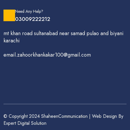
Need Any Help?
03009222212
mt khan road sultanabad near samad pulao and biyani
karachi
email.zahoorkhankakar100@gmail.com
© Copyright 2024 ShaheenCommunication | Web Design By
Expert Digital Solution