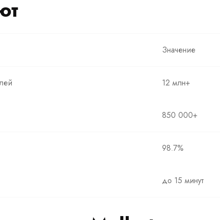
ют
Значение
елей
12 млн+
850 000+
98.7%
до 15 минут