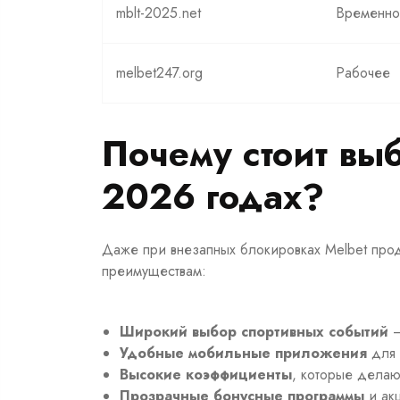
mblt-2025.net
Временно
melbet247.org
Рабочее
Почему стоит вы
2026 годах?
Даже при внезапных блокировках Melbet про
преимуществам:
Широкий выбор спортивных событий
—
Удобные мобильные приложения
для 
Высокие коэффициенты
, которые делаю
Прозрачные бонусные программы
и акц