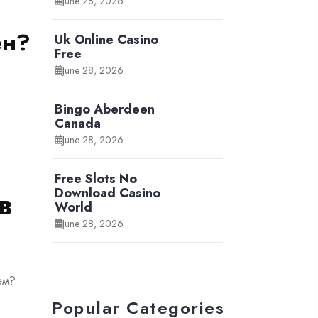
June 28, 2026
ен?
Uk Online Casino
Free
June 28, 2026
Bingo Aberdeen
Canada
June 28, 2026
Free Slots No
в
Download Casino
World
June 28, 2026
ем?
Popular Categories