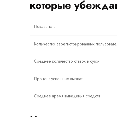
которые убежда
Показатель
Количество зарегистрированных пользоват
Среднее количество ставок в сутки
Процент успешных выплат
Среднее время выведения средств