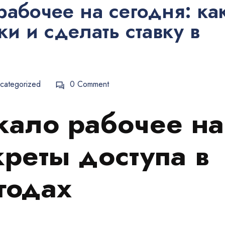
рабочее на сегодня: ка
и и сделать ставку в
categorized
0 Comment
кало рабочее на
креты доступа в
годах