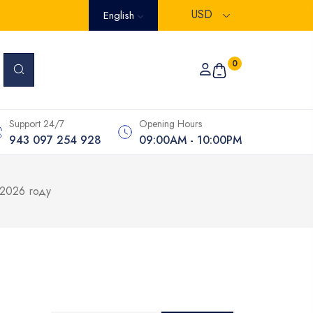
USD
English
0
Support 24/7
Opening Hours
943 097 254 928
09:00AM - 10:00PM
‑2026 году