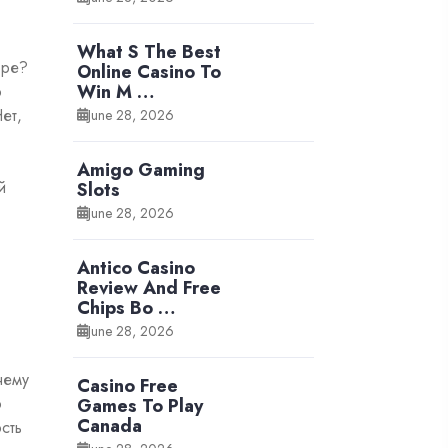
What S The Best
оре?
Online Casino To
Win M …
о
ет,
June 28, 2026
Amigo Gaming
й
Slots
June 28, 2026
Antico Casino
Review And Free
Chips Bo …
June 28, 2026
чему
Casino Free
о
Games To Play
Canada
сть