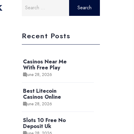
к
Search
for:
Recent Posts
Casinos Near Me
With Free Play
June 28, 2026
Best Litecoin
Casinos Online
June 28, 2026
Slots 10 Free No
Deposit Uk
June 28, 2026