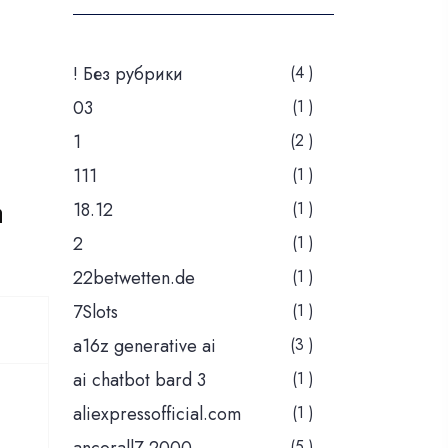
! Без рубрики
(4 )
03
(1 )
.
1
(2 )
111
(1 )
а
18.12
(1 )
2
(1 )
22betwetten.de
(1 )
7Slots
(1 )
a16z generative ai
(3 )
ai chatbot bard 3
(1 )
aliexpressofficial.com
(1 )
(5 )