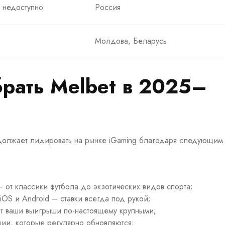
 недоступно
Россия
Молдова, Беларусь
брать Melbet в 2025–
должает лидировать на рынке iGaming благодаря следующим
 от классики футбола до экзотических видов спорта;
iOS и Android – ставки всегда под рукой;
т ваши выигрыши по-настоящему крупными;
ии, которые регулярно обновляются;