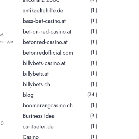
ancorallZ 2000
antikaeltehilfe.de
(1 )
bass-bet-casino.at
(1 )
bet-on-red-casino.at
(1 )
ым
вь где
betonred-casino.at
(1 )
betonredofficial.com
(1 )
billybets-casino.at
(1 )
billybets.at
(1 )
billybets.ch
(1 )
blog
(34 )
boomerangcasino.ch
(1 )
Business Idea
(3 )
10
caritaeter.de
(1 )
Casino
(1 )