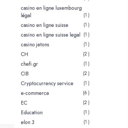
casino en ligne luxembourg
légal
(1 )
casino en ligne suisse
(1 )
casino en ligne suisse legal
(1 )
casino jetons
(1 )
CH
(2 )
chefi.gr
(1 )
CIB
(2 )
Cryptocurrency service
(1 )
e-commerce
(6 )
EC
(2 )
Education
(1 )
elon 3
(1 )