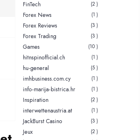
FinTech
(2 )
Forex News
(1 )
Forex Reviews
(3 )
Forex Trading
(3 )
Games
(10 )
hitnspinofficial.ch
(1 )
hu-general
(5 )
imhbusiness.com.cy
(1 )
info-marija-bistrica.hr
(1 )
Inspiration
(2 )
interwettenaustria.at
(1 )
JackBurst Casino
(3 )
Jeux
(2 )
et