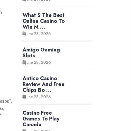
ть
What S The Best
Online Casino To
Win M …
June 28, 2026
Amigo Gaming
Slots
June 28, 2026
Antico Casino
Review And Free
Chips Bo …
June 28, 2026
авок”,
м,
Casino Free
?
Games To Play
Canada