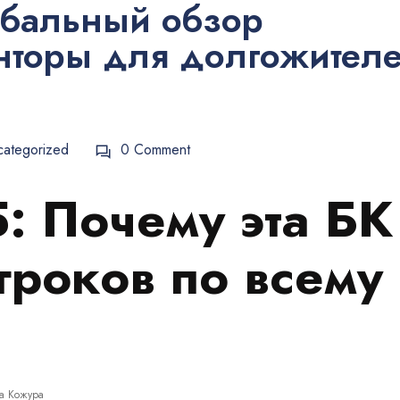
обальный обзор
нторы для долгожител
categorized
0 Comment
: Почему эта БК
гроков по всему
ка Кожура