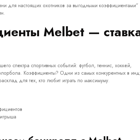
изни для настоящих охотников за выгодными коэффициентами”
ин.
иенты Melbet — ставка
его спектра спортивных событий: футбол, теннис, хоккей,
 флорбола. Коэффициенты? Одни из самых конкурентных в инд
склад для тех, кто любит играть по максимуму.
ффициентов
ыигрыша