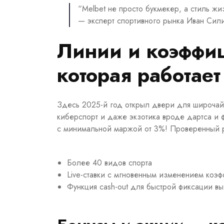
“Melbet не просто букмекер, а стиль ж
— эксперт спортивного рынка Иван Сил
Линии и коэффиц
которая работает
Здесь 2025-й год открыл двери для широчайш
киберспорт и даже экзотика вроде дартса и
с минимальной маржой от 3%! Проверенный ра
Более 40 видов спорта
Live-ставки с мгновенным изменением коэ
Функция cash-out для быстрой фиксации в