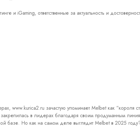
инге и iGaming, ответственные за актуальность и достовернос
ерах,
www.kurica2.ru
зачастую упоминает Melbet как “короля ст
но закрепилась в лидерах благодаря своим продуманным линия
й базе. Но как на самом деле выглядит Melbet в 2025 году