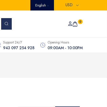
USD
English
0
Support 24/7
Opening Hours
943 097 254 928
09:00AM - 10:00PM