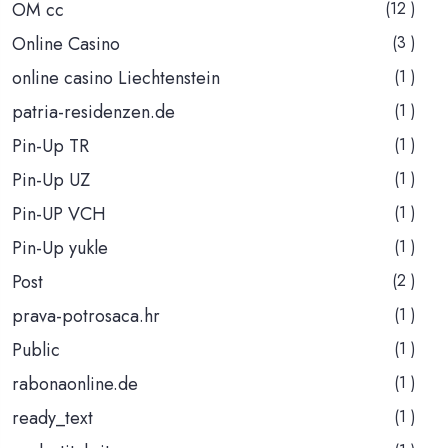
OM cc
(12 )
Online Casino
(3 )
online casino Liechtenstein
(1 )
patria-residenzen.de
(1 )
Pin-Up TR
(1 )
Pin-Up UZ
(1 )
Pin-UP VCH
(1 )
Pin-Up yukle
(1 )
Post
(2 )
prava-potrosaca.hr
(1 )
Public
(1 )
rabonaonline.de
(1 )
ready_text
(1 )