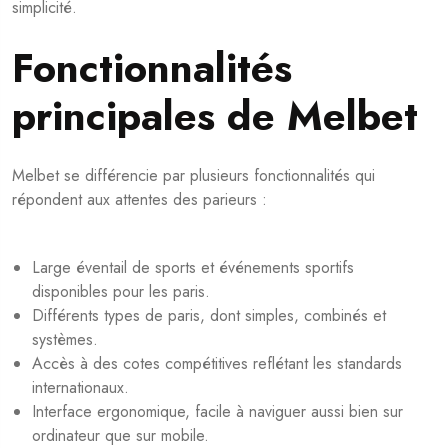
simplicité.
Fonctionnalités
principales de Melbet
Melbet se différencie par plusieurs fonctionnalités qui
répondent aux attentes des parieurs :
Large éventail de sports et événements sportifs
disponibles pour les paris.
Différents types de paris, dont simples, combinés et
systèmes.
Accès à des cotes compétitives reflétant les standards
internationaux.
Interface ergonomique, facile à naviguer aussi bien sur
ordinateur que sur mobile.