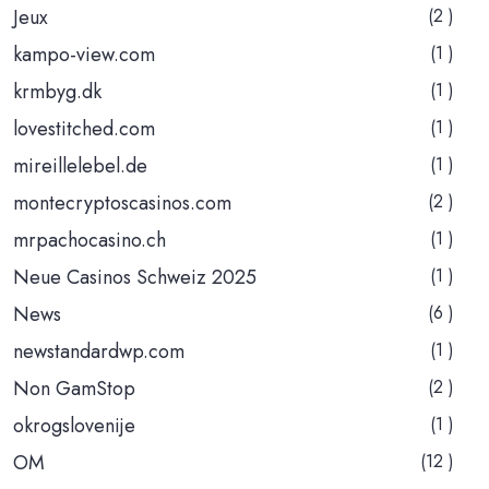
Jeux
(2 )
kampo-view.com
(1 )
krmbyg.dk
(1 )
lovestitched.com
(1 )
mireillelebel.de
(1 )
montecryptoscasinos.com
(2 )
mrpachocasino.ch
(1 )
Neue Casinos Schweiz 2025
(1 )
News
(6 )
newstandardwp.com
(1 )
Non GamStop
(2 )
okrogslovenije
(1 )
OM
(12 )