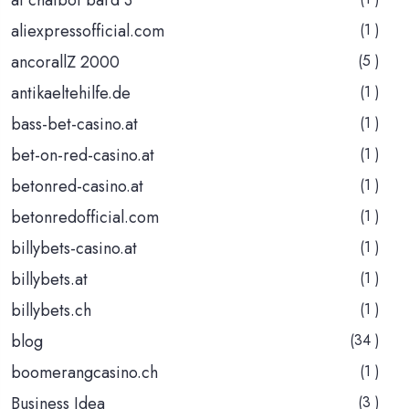
aliexpressofficial.com
(1 )
ancorallZ 2000
(5 )
antikaeltehilfe.de
(1 )
bass-bet-casino.at
(1 )
bet-on-red-casino.at
(1 )
betonred-casino.at
(1 )
betonredofficial.com
(1 )
billybets-casino.at
(1 )
billybets.at
(1 )
billybets.ch
(1 )
blog
(34 )
boomerangcasino.ch
(1 )
Business Idea
(3 )