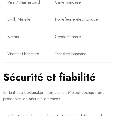
Visa / MasterCard
Carte bancaire
Skrill, Neteller
Portefeuille électronique
Bitcoin
Cryptomonnaie
Virement bancaire
Transfert bancaire
Sécurité et fiabilité
En tant que bookmaker international, Melbet applique des
protocoles de sécurité efficaces :