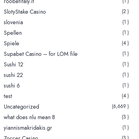
roobetitaly.it
(1 )
SlotyStake Casino
(2 )
slovenia
(1 )
Spellen
(1 )
Spiele
(4 )
Supabet Casino – for LOM file
(1 )
Sushi 12
(1 )
sushi 22
(1 )
sushi 6
(1 )
test
(4 )
Uncategorized
(6,669 )
what does nlu mean 8
(3 )
yiannismakridakis.gr
(1 )
Zoccer Casino
(3 )