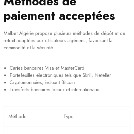
Méthodes de
paiement acceptées
Melbet Algérie propose plusieurs méthodes de dépôt et de
retrait adaptées aux utilisateurs algériens, favorisant la
commodité et la sécurité :
Cartes bancaires Visa et MasterCard
Portefeuilles électroniques tels que Skrill, Neteller
Cryptomonnaies, incluant Bitcoin
Transferts bancaires locaux et internationaux
Méthode
Type