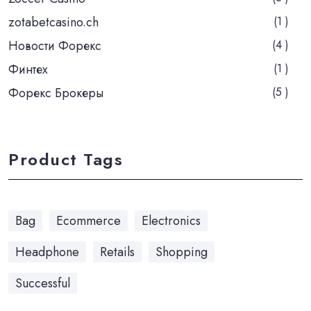
zotabetcasino.ch
(1 )
Новости Форекс
(4 )
Финтех
(1 )
Форекс Брокеры
(5 )
Product Tags
Bag
Ecommerce
Electronics
Headphone
Retails
Shopping
Successful