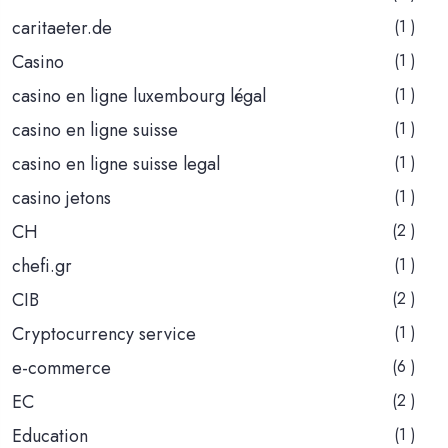
caritaeter.de
(1 )
Casino
(1 )
casino en ligne luxembourg légal
(1 )
casino en ligne suisse
(1 )
casino en ligne suisse legal
(1 )
casino jetons
(1 )
CH
(2 )
chefi.gr
(1 )
CIB
(2 )
Cryptocurrency service
(1 )
e-commerce
(6 )
EC
(2 )
Education
(1 )