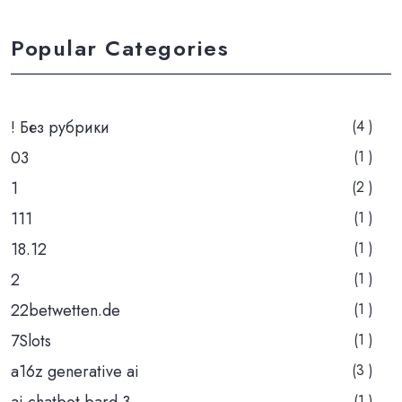
Popular Categories
! Без рубрики
(4 )
03
(1 )
1
(2 )
111
(1 )
18.12
(1 )
2
(1 )
22betwetten.de
(1 )
7Slots
(1 )
a16z generative ai
(3 )
ai chatbot bard 3
(1 )