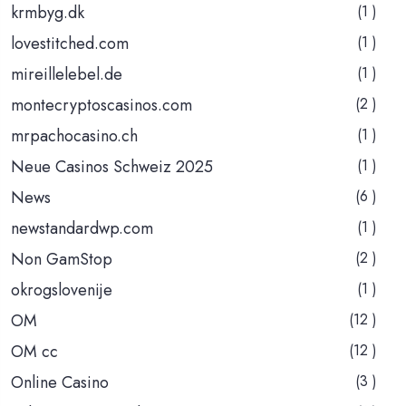
krmbyg.dk
(1 )
lovestitched.com
(1 )
mireillelebel.de
(1 )
montecryptoscasinos.com
(2 )
mrpachocasino.ch
(1 )
Neue Casinos Schweiz 2025
(1 )
News
(6 )
newstandardwp.com
(1 )
Non GamStop
(2 )
okrogslovenije
(1 )
OM
(12 )
OM cc
(12 )
Online Casino
(3 )