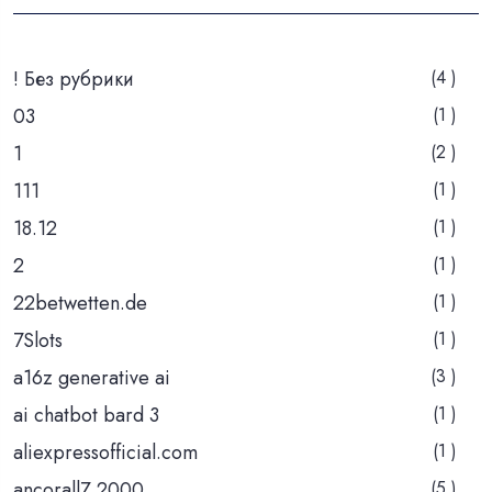
! Без рубрики
(4 )
03
(1 )
1
(2 )
111
(1 )
18.12
(1 )
2
(1 )
22betwetten.de
(1 )
7Slots
(1 )
a16z generative ai
(3 )
ai chatbot bard 3
(1 )
aliexpressofficial.com
(1 )
ancorallZ 2000
(5 )