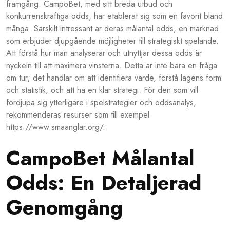
framgång. CampoBet, med sitt breda utbud och
konkurrenskraftiga odds, har etablerat sig som en favorit bland
många. Särskilt intressant är deras målantal odds, en marknad
som erbjuder djupgående möjligheter till strategiskt spelande.
Att förstå hur man analyserar och utnyttjar dessa odds är
nyckeln till att maximera vinsterna. Detta är inte bara en fråga
om tur; det handlar om att identifiera värde, förstå lagens form
och statistik, och att ha en klar strategi. För den som vill
fördjupa sig ytterligare i spelstrategier och oddsanalys,
rekommenderas resurser som till exempel
https://www.smaanglar.org/
.
CampoBet Målantal
Odds: En Detaljerad
Genomgång