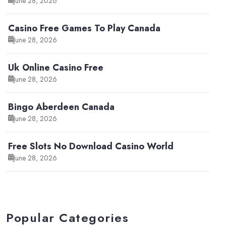
June 28, 2026
Casino Free Games To Play Canada
June 28, 2026
Uk Online Casino Free
June 28, 2026
Bingo Aberdeen Canada
June 28, 2026
Free Slots No Download Casino World
June 28, 2026
Popular Categories