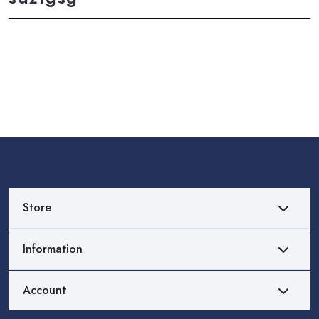
Store
Information
Account