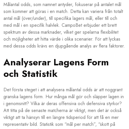
Målantal odds, som namnet antyder, fokuserar på antalet mål
som kommer att göras i en match. Detta kan variera från totalt
antal mål (över/under), till specifika lagers mål, eller till och
med mål i en specifik halvlek. CampoBet erbjuder ett brett
spektrum av dessa marknader, vilket ger spelarna flexibilitet
och möjligheter att hitta värde i olika scenarier. För att lyckas
med dessa odds krävs en djupgående analys av flera faktorer.
Analyserar Lagens Form
och Statistik
Det första steget i att analysera målantal odds är att noggrant
granska lagens form. Hur många mål gör och släpper lagen in
i genomsnitt? Vilka är deras offensiva och defensiva styrkor?
Att titta på de senaste matcherna är viktigt, men det är också
viktigt att ta hänsyn till en längre tidsperiod för att få en mer
representativ bild. Statistik som “mål per match”, “skott på