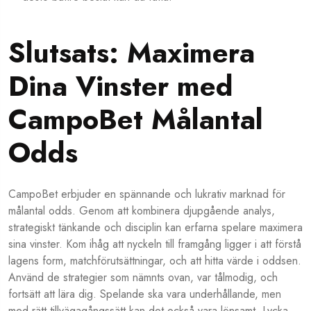
Slutsats: Maximera
Dina Vinster med
CampoBet Målantal
Odds
CampoBet erbjuder en spännande och lukrativ marknad för
målantal odds. Genom att kombinera djupgående analys,
strategiskt tänkande och disciplin kan erfarna spelare maximera
sina vinster. Kom ihåg att nyckeln till framgång ligger i att förstå
lagens form, matchförutsättningar, och att hitta värde i oddsen.
Använd de strategier som nämnts ovan, var tålmodig, och
fortsätt att lära dig. Spelande ska vara underhållande, men
med rätt tillvägagångssätt kan det också vara lönsamt. Lycka