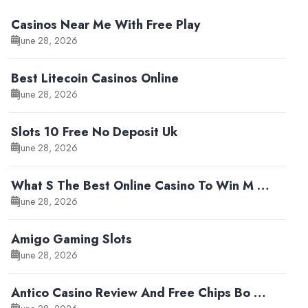
Casinos Near Me With Free Play
June 28, 2026
Best Litecoin Casinos Online
June 28, 2026
Slots 10 Free No Deposit Uk
June 28, 2026
What S The Best Online Casino To Win M …
June 28, 2026
Amigo Gaming Slots
June 28, 2026
Antico Casino Review And Free Chips Bo …