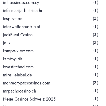
imhbusiness.com.cy
(1 )
info-marija-bistrica.hr
(1 )
Inspiration
(2 )
interwettenaustria.at
(1 )
JackBurst Casino
(3 )
Jeux
(2 )
kampo-view.com
(1 )
krmbyg.dk
(1 )
lovestitched.com
(1 )
mireillelebel.de
(1 )
montecryptoscasinos.com
(2 )
mrpachocasino.ch
(1 )
Neue Casinos Schweiz 2025
(1 )