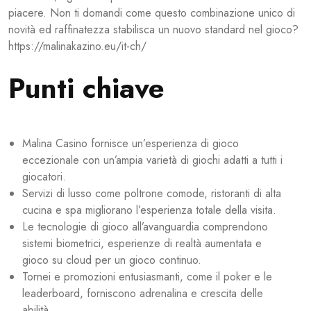
piacere. Non ti domandi come questo combinazione unico di
novità ed raffinatezza stabilisca un nuovo standard nel gioco?
https://malinakazino.eu/it-ch/
Punti chiave
Malina Casino fornisce un’esperienza di gioco
eccezionale con un’ampia varietà di giochi adatti a tutti i
giocatori.
Servizi di lusso come poltrone comode, ristoranti di alta
cucina e spa migliorano l’esperienza totale della visita.
Le tecnologie di gioco all’avanguardia comprendono
sistemi biometrici, esperienze di realtà aumentata e
gioco su cloud per un gioco continuo.
Tornei e promozioni entusiasmanti, come il poker e le
leaderboard, forniscono adrenalina e crescita delle
abilità.