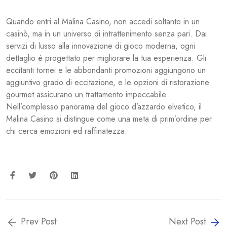
Quando entri al Malina Casino, non accedi soltanto in un
casinò, ma in un universo di intrattenimento senza pari. Dai
servizi di lusso alla innovazione di gioco moderna, ogni
dettaglio è progettato per migliorare la tua esperienza. Gli
eccitanti tornei e le abbondanti promozioni aggiungono un
aggiuntivo grado di eccitazione, e le opzioni di ristorazione
gourmet assicurano un trattamento impeccabile.
Nell’complesso panorama del gioco d’azzardo elvetico, il
Malina Casino si distingue come una meta di prim’ordine per
chi cerca emozioni ed raffinatezza.
Prev Post
Next Post