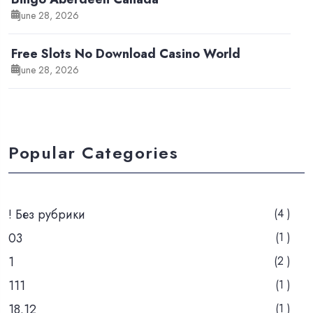
June 28, 2026
Free Slots No Download Casino World
June 28, 2026
Popular Categories
! Без рубрики
(4 )
03
(1 )
1
(2 )
111
(1 )
18.12
(1 )