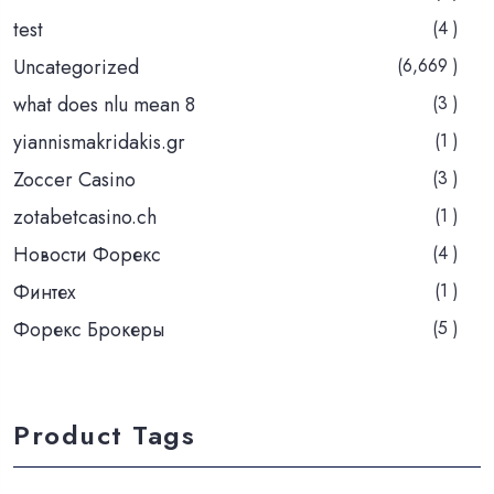
test
(4 )
Uncategorized
(6,669 )
what does nlu mean 8
(3 )
yiannismakridakis.gr
(1 )
Zoccer Casino
(3 )
zotabetcasino.ch
(1 )
Новости Форекс
(4 )
Финтех
(1 )
Форекс Брокеры
(5 )
Product Tags