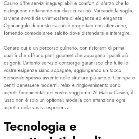
Casino offre servizi ineguagliabili e comfort di sfarzo che lo
distinguono nettamente dai classici casinò. Varcando la soglia,
si viene avvolti da un’atmosfera di eleganza ed eleganza.
Ogni angolo di questo casinò è progettato con attenzione,
fornendo comode aree salotto dove distendersi e interagire.
Cenare qui è un percorso culinario, con ristoranti di prima
qualità che offrono piatti gourmet che appagano i palati più
esigenti. L’attento servizio concierge garantisce che tutte le
vostre esigenze siano appagate, aggiungendo un tocco
personale spesso assente nelle strutture più ampie. Con spa e
centri benessere moderni, relax e ringiovanimento sono
aspetti fondamentali del vostro soggiorno. Al Malina Casino, il
lusso non è solo un optional; modella con attenzione ogni
aspetto della vostra esperienza.
Tecnologia e