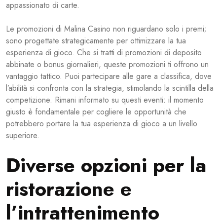
appassionato di carte.
Le promozioni di Malina Casino non riguardano solo i premi;
sono progettate strategicamente per ottimizzare la tua
esperienza di gioco. Che si tratti di promozioni di deposito
abbinate o bonus giornalieri, queste promozioni ti offrono un
vantaggio tattico. Puoi partecipare alle gare a classifica, dove
l’abilità si confronta con la strategia, stimolando la scintilla della
competizione. Rimani informato su questi eventi: il momento
giusto è fondamentale per cogliere le opportunità che
potrebbero portare la tua esperienza di gioco a un livello
superiore.
Diverse opzioni per la
ristorazione e
l’intrattenimento