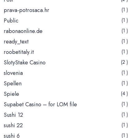
prava-potrosaca.hr
(1 )
Public
(1 )
rabonaonline.de
(1 )
ready_text
(1 )
roobetitaly.it
(1 )
SlotyStake Casino
(2 )
slovenia
(1 )
Spellen
(1 )
Spiele
(4 )
Supabet Casino – for LOM file
(1 )
Sushi 12
(1 )
sushi 22
(1 )
sushi 6
(1 )