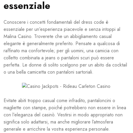
essenziale
Conoscere i concetti fondamentali del dress code è
essenziale per un’esperienza piacevole e senza intoppi al
Malina Casino. Troverete che un abbigliamento casual
elegante è generalmente preferito. Pensate a qualcosa di
raffinato ma confortevole; per gli uomini, una camicia con
colletto combinata a jeans o pantaloni scuri può essere
perfetta. Le donne di solito scelgono per un abito da cocktail
o una bella camicetta con pantaloni sartoriali.
Evitate abiti troppo casual come infradito, pantaloncini o
magliette con stampe, poiché potrebbero non essere in linea
con l’eleganza del casinò. Vestirsi in modo appropriato non
significa solo adattarsi, ma anche migliorare l’atmosfera
generale e arricchire la vostra esperienza personale.