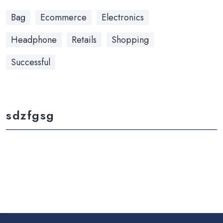
Bag
Ecommerce
Electronics
Headphone
Retails
Shopping
Successful
sdzfgsg