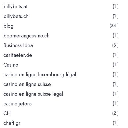
billybets.at
(1 )
billybets.ch
(1 )
blog
(34 )
boomerangcasino.ch
(1 )
Business Idea
(3 )
caritaeter.de
(1 )
Casino
(1 )
casino en ligne luxembourg légal
(1 )
casino en ligne suisse
(1 )
casino en ligne suisse legal
(1 )
casino jetons
(1 )
CH
(2 )
chefi.gr
(1 )