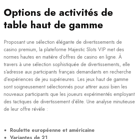
Options de activités de
table haut de gamme
Proposant une sélection élégante de divertissements de
casino premium, la plateforme Majestic Slots VIP met des
normes hautes en matière d’offres de casino en ligne. À
travers à une sélection sophistiquée de divertissements, elle
s’adresse aux participants français demandants en recherche
d’expériences de jeu supérieures. Les jeux haut de gamme
sont soigneusement sélectionnés pour attirer aussi bien les
nouveaux participants que les joueurs expérimentés employant
des tactiques de divertissement d’élite. Une analyse minutieuse
de leur offre révèle :
Roulette européenne et américaine
Variantes de 21