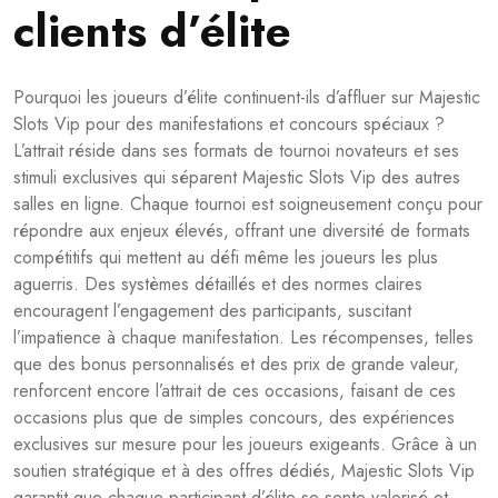
clients d’élite
Pourquoi les joueurs d’élite continuent-ils d’affluer sur Majestic
Slots Vip pour des manifestations et concours spéciaux ?
L’attrait réside dans ses formats de tournoi novateurs et ses
stimuli exclusives qui séparent Majestic Slots Vip des autres
salles en ligne. Chaque tournoi est soigneusement conçu pour
répondre aux enjeux élevés, offrant une diversité de formats
compétitifs qui mettent au défi même les joueurs les plus
aguerris. Des systèmes détaillés et des normes claires
encouragent l’engagement des participants, suscitant
l’impatience à chaque manifestation. Les récompenses, telles
que des bonus personnalisés et des prix de grande valeur,
renforcent encore l’attrait de ces occasions, faisant de ces
occasions plus que de simples concours, des expériences
exclusives sur mesure pour les joueurs exigeants. Grâce à un
soutien stratégique et à des offres dédiés, Majestic Slots Vip
garantit que chaque participant d’élite se sente valorisé et