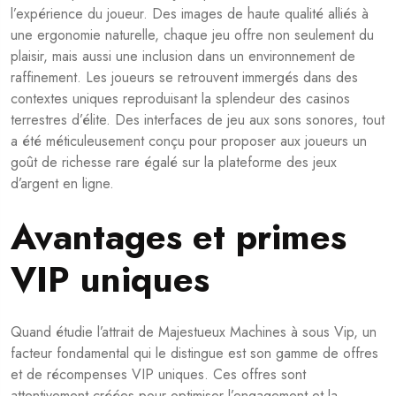
l’expérience du joueur. Des images de haute qualité alliés à
une ergonomie naturelle, chaque jeu offre non seulement du
plaisir, mais aussi une inclusion dans un environnement de
raffinement. Les joueurs se retrouvent immergés dans des
contextes uniques reproduisant la splendeur des casinos
terrestres d’élite. Des interfaces de jeu aux sons sonores, tout
a été méticuleusement conçu pour proposer aux joueurs un
goût de richesse rare égalé sur la plateforme des jeux
d’argent en ligne.
Avantages et primes
VIP uniques
Quand étudie l’attrait de Majestueux Machines à sous Vip, un
facteur fondamental qui le distingue est son gamme de offres
et de récompenses VIP uniques. Ces offres sont
attentivement créées pour optimiser l’engagement et la