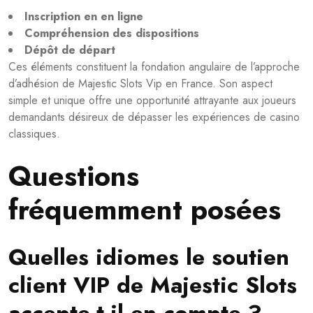
Inscription en en ligne
Compréhension des dispositions
Dépôt de départ
Ces éléments constituent la fondation angulaire de l’approche
d’adhésion de Majestic Slots Vip en France. Son aspect
simple et unique offre une opportunité attrayante aux joueurs
demandants désireux de dépasser les expériences de casino
classiques.
Questions
fréquemment posées
Quelles idiomes le soutien
client VIP de Majestic Slots
accepte-t-il en compte ?