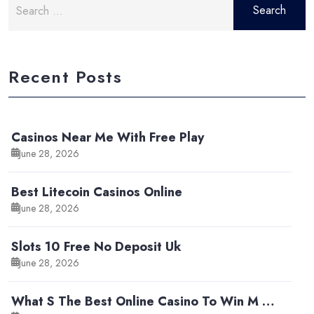
for:
Recent Posts
Casinos Near Me With Free Play
June 28, 2026
Best Litecoin Casinos Online
June 28, 2026
Slots 10 Free No Deposit Uk
June 28, 2026
What S The Best Online Casino To Win M …