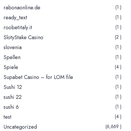
rabonaonline.de
(1 )
ready_text
(1 )
roobetitaly.it
(1 )
SlotyStake Casino
(2 )
slovenia
(1 )
Spellen
(1 )
Spiele
(4 )
Supabet Casino – for LOM file
(1 )
Sushi 12
(1 )
sushi 22
(1 )
sushi 6
(1 )
test
(4 )
Uncategorized
(6,669 )