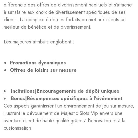
differencie des offres de divertissement habituels et s’attache
à satisfaire aux choix de divertissement spécifiques de ses
clients. La complexité de ces forfaits promet aux clients un
meilleur de bénéfice et de divertissement.
Les majeures attributs englobent :
Promotions dynamiques
Offres de loisirs sur mesure
Incitations|Encouragements de dépôt uniques
Bonus|Récompenses spécifiques à l’événement
Ces aspects garantissent un environnement de jeu sur mesure,
illustrant le dévouement de Majestic Slots Vip envers une
aventure client de haute qualité grâce à l’innovation et à la
customisation.