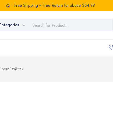
Free Shipping + Free Return for above $54.99
Categories
 herní zážitek