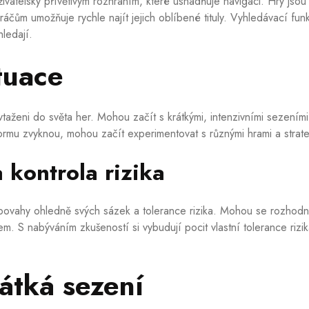
živatelsky přívětivým rozhraním, které usnadňuje navigaci. Hry jsou
ráčům umožňuje rychle najít jejich oblíbené tituly. Vyhledávací fun
hledají.
tuace
vtaženi do světa her. Mohou začít s krátkými, intenzivními sezeními
formu zvyknou, mohou začít experimentovat s různými hrami a strat
 kontrola rizika
 povahy ohledně svých sázek a tolerance rizika. Mohou se rozhodn
m. S nabýváním zkušeností si vybudují pocit vlastní tolerance rizik
rátká sezení