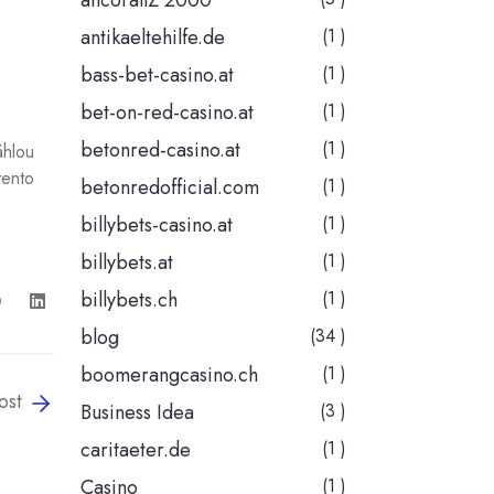
ancorallZ 2000
antikaeltehilfe.de
(1 )
bass-bet-casino.at
(1 )
bet-on-red-casino.at
(1 )
betonred-casino.at
(1 )
áhlou
tento
betonredofficial.com
(1 )
billybets-casino.at
(1 )
billybets.at
(1 )
billybets.ch
(1 )
blog
(34 )
boomerangcasino.ch
(1 )
ost
Business Idea
(3 )
caritaeter.de
(1 )
Casino
(1 )