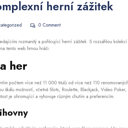
mplexní herní zážitek
categorized
0 Comment
edajícími rozmanitý a pohlcující herní zážitek. S rozsáhlou kolekcí
e na tento web hrnou hráči.
a her
ntím počtem více než 11 000 titulů od více než 110 renomovanýc
ou škálu možností, včetně Slots, Roulette, Blackjack, Video Poker,
ost je ohromující a vyhovuje různým chutím a preferencím.
ihovny