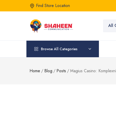
Find Store Location
All 
Browse All Categories
Home
/
Blog
/
Posts
/
Magius Casino: Komplexní