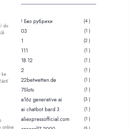
! Без рубрики
(4 )
ní do
03
(1 )
ůli
1
(2 )
111
(1 )
18.12
(1 )
2
(1 )
t ke
22betwetten.de
(1 )
částí
7Slots
(1 )
a16z generative ai
(3 )
ai chatbot bard 3
(1 )
aliexpressofficial.com
(1 )
o
 online
(5 )