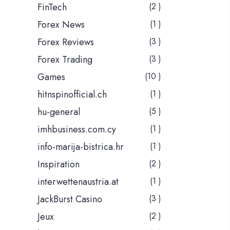
FinTech
(2 )
Forex News
(1 )
Forex Reviews
(3 )
Forex Trading
(3 )
Games
(10 )
hitnspinofficial.ch
(1 )
hu-general
(5 )
imhbusiness.com.cy
(1 )
info-marija-bistrica.hr
(1 )
Inspiration
(2 )
interwettenaustria.at
(1 )
JackBurst Casino
(3 )
Jeux
(2 )