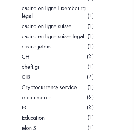
casino en ligne luxembourg
légal
(1 )
casino en ligne suisse
(1 )
casino en ligne suisse legal
(1 )
casino jetons
(1 )
CH
(2 )
chefi.gr
(1 )
CIB
(2 )
Cryptocurrency service
(1 )
e-commerce
(6 )
EC
(2 )
Education
(1 )
elon 3
(1 )