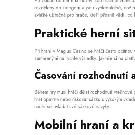
Po vstupu do herní knihovny jsou hráči přivítáni u
rozděleny do kategorií a jsou vyhledatelné, což h
zvláště užitečná pro hráče, kteří přesně vědí, co 
Praktické herní si
Při hraní v Magius Casino se hráči často ocitnou 
zaměřenými na rychlé výsledky. Jakmile si na plat
Časování rozhodnutí a
Během hry musí hráči dělat rozhodnutí vteřinové
hrát opatrně nebo riskovat sázku s vysokým vklade
naučí se ovládat své sázkové návyky.
Mobilní hraní a k