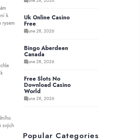
June 28, 2026
rám
ní k
Uk Online Casino
m rysem
Free
June 28, 2026
Bingo Aberdeen
Canada
June 28, 2026
ychle
 k
Free Slots No
Download Casino
World
June 28, 2026
ilního
ě svých
Popular Categories