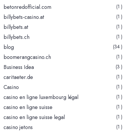
betonredofficial.com
(1 )
billybets-casino.at
(1 )
billybets.at
(1 )
billybets.ch
(1 )
blog
(34 )
boomerangcasino.ch
(1 )
Business Idea
(3 )
caritaeter.de
(1 )
Casino
(1 )
casino en ligne luxembourg légal
(1 )
casino en ligne suisse
(1 )
casino en ligne suisse legal
(1 )
casino jetons
(1 )