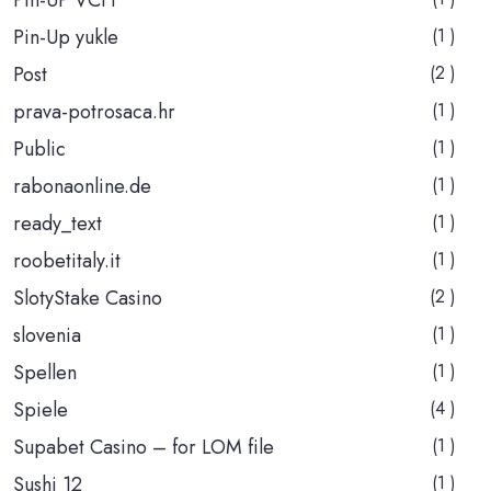
Pin-Up yukle
(1 )
Post
(2 )
prava-potrosaca.hr
(1 )
Public
(1 )
rabonaonline.de
(1 )
ready_text
(1 )
roobetitaly.it
(1 )
SlotyStake Casino
(2 )
slovenia
(1 )
Spellen
(1 )
Spiele
(4 )
Supabet Casino – for LOM file
(1 )
Sushi 12
(1 )