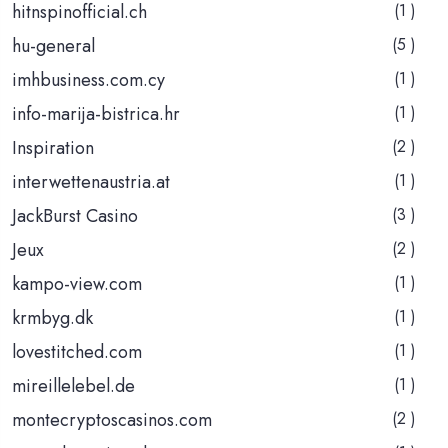
hitnspinofficial.ch
(1 )
hu-general
(5 )
imhbusiness.com.cy
(1 )
info-marija-bistrica.hr
(1 )
Inspiration
(2 )
interwettenaustria.at
(1 )
JackBurst Casino
(3 )
Jeux
(2 )
kampo-view.com
(1 )
krmbyg.dk
(1 )
lovestitched.com
(1 )
mireillelebel.de
(1 )
montecryptoscasinos.com
(2 )