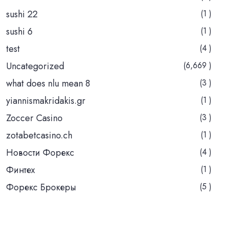
sushi 22
(1 )
sushi 6
(1 )
test
(4 )
Uncategorized
(6,669 )
what does nlu mean 8
(3 )
yiannismakridakis.gr
(1 )
Zoccer Casino
(3 )
zotabetcasino.ch
(1 )
Новости Форекс
(4 )
Финтех
(1 )
Форекс Брокеры
(5 )