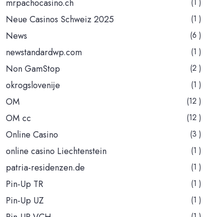
mrpachocasino.ch
(1 )
Neue Casinos Schweiz 2025
(1 )
News
(6 )
newstandardwp.com
(1 )
Non GamStop
(2 )
okrogslovenije
(1 )
OM
(12 )
OM cc
(12 )
Online Casino
(3 )
online casino Liechtenstein
(1 )
patria-residenzen.de
(1 )
Pin-Up TR
(1 )
Pin-Up UZ
(1 )
Pin-UP VCH
(1 )