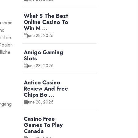
What S The Best
Online Casino To
 einem
Win M …
und
June 28, 2026
 ihre
Dealer-
Amigo Gaming
liche
Slots
June 28, 2026
Antico Casino
Review And Free
Chips Bo …
June 28, 2026
organg
Casino Free
Games To Play
Canada