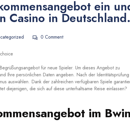
llkommensangebot ein un
in Casino in Deutschland
categorized
0 Comment
es Begrüßungsangebot für neue Spieler. Um dieses Angebot zu
und Ihre persönlichen Daten angeben. Nach der Identitätsprüfung 
onus auswählen. Dank der zahlreichen verfügbaren Spiele garantie
t diejenigen, die sich auf diese unterhaltsame Reise einlassen?
kommensangebot im Bwi