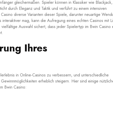
d Anfänger gleichermaßen. Spieler können in Klassiker wie Blackjack,
ticht durch Eleganz und Taktik und verführt zu einem intensiven
n Casino diverse Varianten dieser Spiele, darunter neuartige Wen
 interaktiver mag, kann die Aufregung eines echten Casinos mit L
vielfältige Auswahl sichert, dass jeder Spielertyp im Bwin Casino 
t.
rung Ihres
elerlebnis in Online-Casinos zu verbessern, und unterschiedliche
Gewinnmöglichkeiten erheblich steigern. Hier sind einige nützlich
 im Bwin Casino: