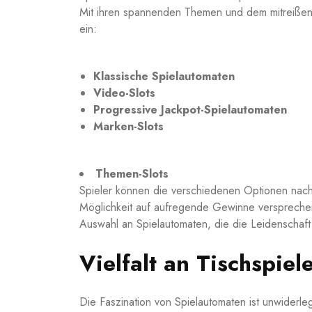
Mit ihren spannenden Themen und dem mitreißend
ein:
Klassische Spielautomaten
Video-Slots
Progressive Jackpot-Spielautomaten
Marken-Slots
Themen-Slots
Spieler können die verschiedenen Optionen nach B
Möglichkeit auf aufregende Gewinne versprechen
Auswahl an Spielautomaten, die die Leidenschaft 
Vielfalt an Tischspiel
Die Faszination von Spielautomaten ist unwiderleg