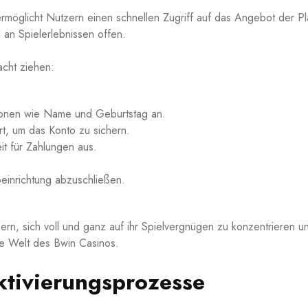
rmöglicht Nutzern einen schnellen Zugriff auf das Angebot der Pl
an Spielerlebnissen offen.
acht ziehen:
tionen wie Name und Geburtstag an.
, um das Konto zu sichern.
t für Zahlungen aus.
oeinrichtung abzuschließen.
rn, sich voll und ganz auf ihr Spielvergnügen zu konzentrieren u
fte Welt des Bwin Casinos.
ktivierungsprozesse