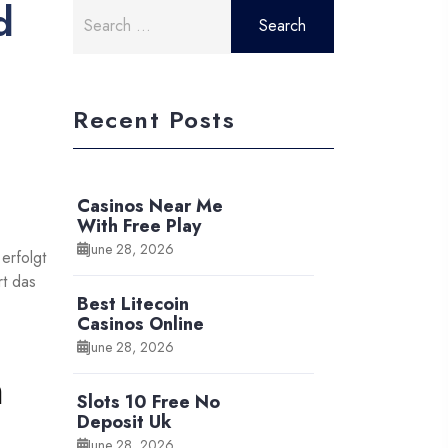
d
Search
for:
.
Recent Posts
Casinos Near Me
With Free Play
June 28, 2026
erfolgt
rt das
Best Litecoin
Casinos Online
June 28, 2026
n
Slots 10 Free No
Deposit Uk
June 28, 2026