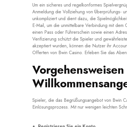
Um ein sicheres und regelkonformes Spielvergnü
Anmeldung die Vollziehung von Überprüfungs- un
unkompliziert und dient dazu, die Spielmöglichkei
E-Mail, um die unmittelbare Verbindung mit dem 
einen Pass oder Führerschein sowie einen Adres
Verifizierung schützt die Spieler und gewährleis
akzeptiert wurden, können die Nutzer ihr Account
Offerten von Bwin Casino. Erleben Sie das Aben
Vorgehensweisen 
Willkommensange
Spieler, die das Begrüßungsangebot von Bwin C
Einlösungsprozess. Mit nur wenigen leichten Schri
Registrieren Sie ein Konto