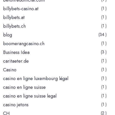
billybets-casino.at
(1 )
billybets.at
(1 )
billybets.ch
(1 )
blog
(34 )
boomerangcasino.ch
(1 )
Business Idea
(3 )
caritaeter.de
(1 )
Casino
(1 )
casino en ligne luxembourg légal
(1 )
casino en ligne suisse
(1 )
casino en ligne suisse legal
(1 )
casino jetons
(1 )
CH
(2 )