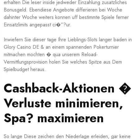
erhalten Die leser inside jedweder Einzahlung zusatzliches
Bonusgeld. Ebendiese Angebote differieren bei Woche
dahinter Woche weiters konnen uff bestimmte Spiele ferner
Einsatzlimits angepasst ci�”?ur.
Inwiefern Sie dieser tage Ihre Lieblings-Slots langer baden in
Glory Casino DE
& an einem spannenden Pokerturnier
mitmachen mochten � qua unserem Reload-
Vermittlungsprovision holen Sie welches Spitze aus Dem
Spielbudget heraus.
Cashback-Aktionen �
Verluste minimieren,
Spa? maximieren
So lange Diese zeichen den Niederlage erleiden, gar keine