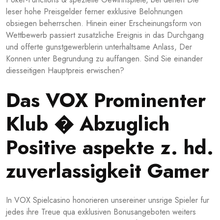
leser hohe Preisgelder ferner exklusive Belohnungen
obsiegen beherrschen. Hinein einer Erscheinungsform von
Wettbewerb passiert zusatzliche Ereignis in das Durchgang
und offerte gunstgewerblerin unterhaltsame Anlass, Der
Konnen unter Begrundung zu auffangen. Sind Sie einander
diesseitigen Hauptpreis erwischen?
Das VOX Prominenter
Klub � Abzuglich
Positive aspekte z. hd.
zuverlassigkeit Gamer
In VOX Spielcasino honorieren unsereiner unsrige Spieler fur
jedes ihre Treue qua exklusiven Bonusangeboten weiters