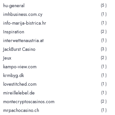
hu-general
(5 )
imhbusiness.com.cy
(1 )
info-marija-bistrica.hr
(1 )
Inspiration
(2 )
interwettenaustria.at
(1 )
JackBurst Casino
(3 )
Jeux
(2 )
kampo-view.com
(1 )
krmbyg.dk
(1 )
lovestitched.com
(1 )
mireillelebel.de
(1 )
montecryptoscasinos.com
(2 )
mrpachocasino.ch
(1 )