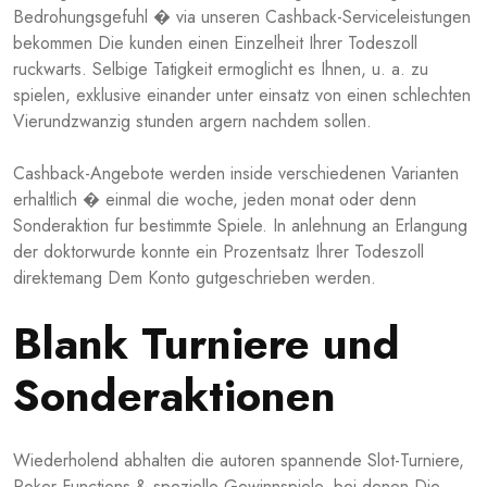
Bedrohungsgefuhl � via unseren Cashback-Serviceleistungen
bekommen Die kunden einen Einzelheit Ihrer Todeszoll
ruckwarts. Selbige Tatigkeit ermoglicht es Ihnen, u. a. zu
spielen, exklusive einander unter einsatz von einen schlechten
Vierundzwanzig stunden argern nachdem sollen.
Cashback-Angebote werden inside verschiedenen Varianten
erhaltlich � einmal die woche, jeden monat oder denn
Sonderaktion fur bestimmte Spiele. In anlehnung an Erlangung
der doktorwurde konnte ein Prozentsatz Ihrer Todeszoll
direktemang Dem Konto gutgeschrieben werden.
Blank Turniere und
Sonderaktionen
Wiederholend abhalten die autoren spannende Slot-Turniere,
Poker-Functions & spezielle Gewinnspiele, bei denen Die