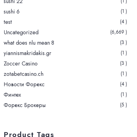
sushi 22
(1 )
sushi 6
(1 )
test
(4 )
Uncategorized
(6,669 )
what does nlu mean 8
(3 )
yiannismakridakis.gr
(1 )
Zoccer Casino
(3 )
zotabetcasino.ch
(1 )
Новости Форекс
(4 )
Финтех
(1 )
Форекс Брокеры
(5 )
Product Tags