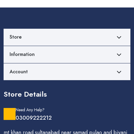
Store
Information
Account
Store Details
Need Any Help?
03009222212
mt khan road sultanabad near samad pulao and biyani