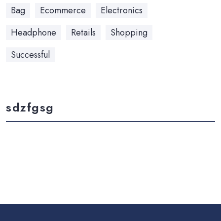
Bag
Ecommerce
Electronics
Headphone
Retails
Shopping
Successful
sdzfgsg