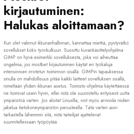
kirjautuminen:
Halukas aloittamaan?
Kun olet valinnut ikkunanhallinnan, kannattaa miettiä, pystyvätkö
sovellukset koko työnkulkuun. Suosittu kuvankäsittelyohjelma
GIMP on hyvä esimerkki sovelluksesta, joka voi aiheuttaa
ongelmia, jos
mostbet kirjautuminen
käytät eri työkaluja
intensiivisen irrotetun toiminnon sisällä. GIMPin tapauksessa
sinulla on mahdollisuus pitää kaikki laitteet sovelluksen sisällä,
nimeltään yhden ikkunan asetus. Toimisto-ohjelmia käytettäessä
ne toimivat usein hyvin, ellei niitä ole suunniteltu erityisesti uutta
ympäristöä varten. Jos aloitat Linuxilla, voit myös arvioida niiden
jakelua tietokoneympäristön perusteella. Tätä varten aion
tarkastella lähemmin sitä, mitä taiteilijat ajattelevat
suunnitellessaan työpöytää.