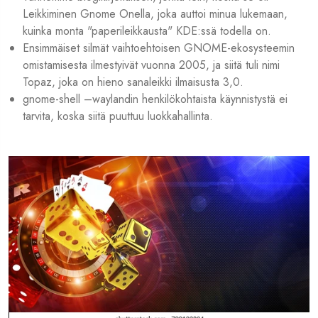
Leikkiminen Gnome Onella, joka auttoi minua lukemaan,
kuinka monta "paperileikkausta" KDE:ssä todella on.
Ensimmäiset silmät vaihtoehtoisen GNOME-ekosysteemin
omistamisesta ilmestyivät vuonna 2005, ja siitä tuli nimi
Topaz, joka on hieno sanaleikki ilmaisusta 3,0.
gnome-shell –waylandin henkilökohtaista käynnistystä ei
tarvita, koska siitä puuttuu luokkahallinta.