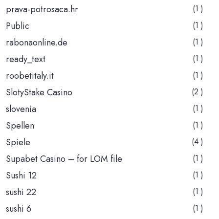
prava-potrosaca.hr
(1 )
Public
(1 )
rabonaonline.de
(1 )
ready_text
(1 )
roobetitaly.it
(1 )
SlotyStake Casino
(2 )
slovenia
(1 )
Spellen
(1 )
Spiele
(4 )
Supabet Casino – for LOM file
(1 )
Sushi 12
(1 )
sushi 22
(1 )
sushi 6
(1 )