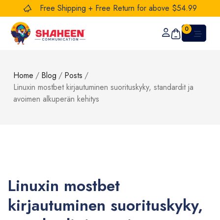
Free Shipping + Free Return for above $54.99
0
Home
/
Blog
/
Posts
/
Linuxin mostbet kirjautuminen suorituskyky, standardit ja
avoimen alkuperän kehitys
Linuxin mostbet
kirjautuminen suorituskyky,