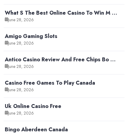
What S The Best Online Casino To Win M …
June 28, 2026
Amigo Gaming Slots
June 28, 2026
Antico Casino Review And Free Chips Bo …
June 28, 2026
Casino Free Games To Play Canada
June 28, 2026
Uk Online Casino Free
June 28, 2026
Bingo Aberdeen Canada