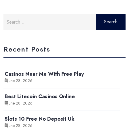
Search
for:
Recent Posts
Casinos Near Me With Free Play
June 28, 2026
Best Litecoin Casinos Online
June 28, 2026
Slots 10 Free No Deposit Uk
June 28, 2026