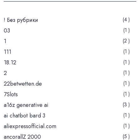
! Без рубрики
(4 )
03
(1 )
1
(2 )
111
(1 )
18.12
(1 )
2
(1 )
22betwetten.de
(1 )
7Slots
(1 )
a16z generative ai
(3 )
ai chatbot bard 3
(1 )
aliexpressofficial.com
(1 )
ancorallZ 2000
(5 )