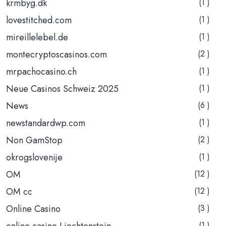
krmbyg.dk
(1 )
lovestitched.com
(1 )
mireillelebel.de
(1 )
montecryptoscasinos.com
(2 )
mrpachocasino.ch
(1 )
Neue Casinos Schweiz 2025
(1 )
News
(6 )
newstandardwp.com
(1 )
Non GamStop
(2 )
okrogslovenije
(1 )
OM
(12 )
OM cc
(12 )
Online Casino
(3 )
online casino Liechtenstein
(1 )