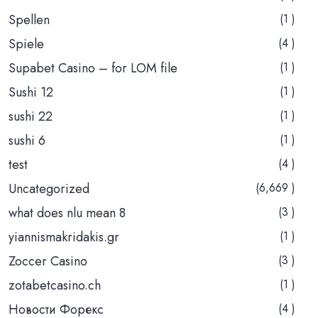
Spellen
(1 )
Spiele
(4 )
Supabet Casino – for LOM file
(1 )
Sushi 12
(1 )
sushi 22
(1 )
sushi 6
(1 )
test
(4 )
Uncategorized
(6,669 )
what does nlu mean 8
(3 )
yiannismakridakis.gr
(1 )
Zoccer Casino
(3 )
zotabetcasino.ch
(1 )
Новости Форекс
(4 )