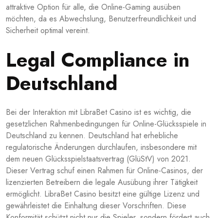
attraktive Option für alle, die Online-Gaming ausüben
möchten, da es Abwechslung, Benutzerfreundlichkeit und
Sicherheit optimal vereint.
Legal Compliance in
Deutschland
Bei der Interaktion mit LibraBet Casino ist es wichtig, die
gesetzlichen Rahmenbedingungen für Online-Glücksspiele in
Deutschland zu kennen. Deutschland hat erhebliche
regulatorische Änderungen durchlaufen, insbesondere mit
dem neuen Glücksspielstaatsvertrag (GlüStV) von 2021.
Dieser Vertrag schuf einen Rahmen für Online-Casinos, der
lizenzierten Betreibern die legale Ausübung ihrer Tätigkeit
ermöglicht. LibraBet Casino besitzt eine gültige Lizenz und
gewährleistet die Einhaltung dieser Vorschriften. Diese
Konformität schützt nicht nur die Spieler, sondern fördert auch