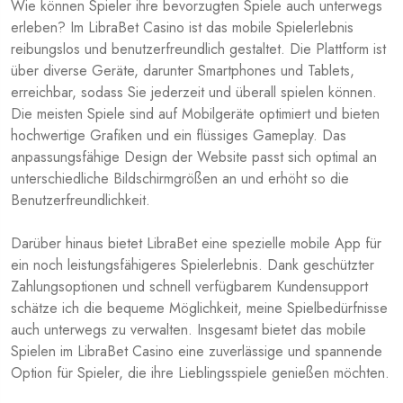
Wie können Spieler ihre bevorzugten Spiele auch unterwegs
erleben? Im LibraBet Casino ist das mobile Spielerlebnis
reibungslos und benutzerfreundlich gestaltet. Die Plattform ist
über diverse Geräte, darunter Smartphones und Tablets,
erreichbar, sodass Sie jederzeit und überall spielen können.
Die meisten Spiele sind auf Mobilgeräte optimiert und bieten
hochwertige Grafiken und ein flüssiges Gameplay. Das
anpassungsfähige Design der Website passt sich optimal an
unterschiedliche Bildschirmgrößen an und erhöht so die
Benutzerfreundlichkeit.
Darüber hinaus bietet LibraBet eine spezielle mobile App für
ein noch leistungsfähigeres Spielerlebnis. Dank geschützter
Zahlungsoptionen und schnell verfügbarem Kundensupport
schätze ich die bequeme Möglichkeit, meine Spielbedürfnisse
auch unterwegs zu verwalten. Insgesamt bietet das mobile
Spielen im LibraBet Casino eine zuverlässige und spannende
Option für Spieler, die ihre Lieblingsspiele genießen möchten.