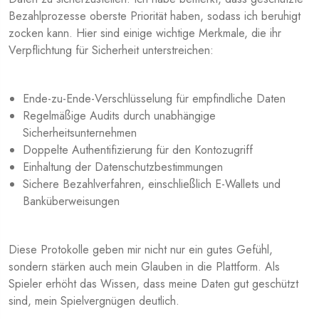
Bezahlprozesse oberste Priorität haben, sodass ich beruhigt
zocken kann. Hier sind einige wichtige Merkmale, die ihr
Verpflichtung für Sicherheit unterstreichen:
Ende-zu-Ende-Verschlüsselung für empfindliche Daten
Regelmäßige Audits durch unabhängige
Sicherheitsunternehmen
Doppelte Authentifizierung für den Kontozugriff
Einhaltung der Datenschutzbestimmungen
Sichere Bezahlverfahren, einschließlich E-Wallets und
Banküberweisungen
Diese Protokolle geben mir nicht nur ein gutes Gefühl,
sondern stärken auch mein Glauben in die Plattform. Als
Spieler erhöht das Wissen, dass meine Daten gut geschützt
sind, mein Spielvergnügen deutlich.