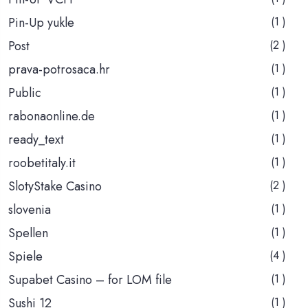
Pin-Up yukle
(1 )
Post
(2 )
prava-potrosaca.hr
(1 )
Public
(1 )
rabonaonline.de
(1 )
ready_text
(1 )
roobetitaly.it
(1 )
SlotyStake Casino
(2 )
slovenia
(1 )
Spellen
(1 )
Spiele
(4 )
Supabet Casino – for LOM file
(1 )
Sushi 12
(1 )