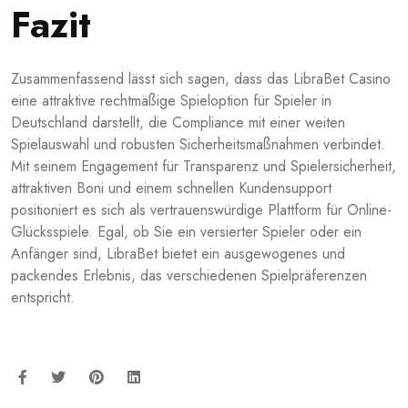
Fazit
Zusammenfassend lässt sich sagen, dass das LibraBet Casino
eine attraktive rechtmäßige Spieloption für Spieler in
Deutschland darstellt, die Compliance mit einer weiten
Spielauswahl und robusten Sicherheitsmaßnahmen verbindet.
Mit seinem Engagement für Transparenz und Spielersicherheit,
attraktiven Boni und einem schnellen Kundensupport
positioniert es sich als vertrauenswürdige Plattform für Online-
Glücksspiele. Egal, ob Sie ein versierter Spieler oder ein
Anfänger sind, LibraBet bietet ein ausgewogenes und
packendes Erlebnis, das verschiedenen Spielpräferenzen
entspricht.