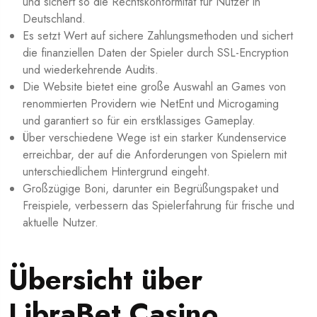
und sichert so die Rechtskonformität für Nutzer in
Deutschland.
Es setzt Wert auf sichere Zahlungsmethoden und sichert
die finanziellen Daten der Spieler durch SSL-Encryption
und wiederkehrende Audits.
Die Website bietet eine große Auswahl an Games von
renommierten Providern wie NetEnt und Microgaming
und garantiert so für ein erstklassiges Gameplay.
Über verschiedene Wege ist ein starker Kundenservice
erreichbar, der auf die Anforderungen von Spielern mit
unterschiedlichem Hintergrund eingeht.
Großzügige Boni, darunter ein Begrüßungspaket und
Freispiele, verbessern das Spielerfahrung für frische und
aktuelle Nutzer.
Übersicht über
LibraBet Casino