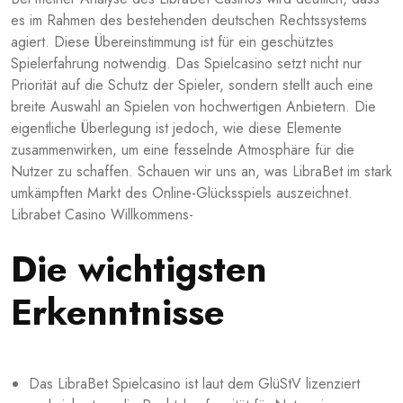
es im Rahmen des bestehenden deutschen Rechtssystems
agiert. Diese Übereinstimmung ist für ein geschütztes
Spielerfahrung notwendig. Das Spielcasino setzt nicht nur
Priorität auf die Schutz der Spieler, sondern stellt auch eine
breite Auswahl an Spielen von hochwertigen Anbietern. Die
eigentliche Überlegung ist jedoch, wie diese Elemente
zusammenwirken, um eine fesselnde Atmosphäre für die
Nutzer zu schaffen. Schauen wir uns an, was LibraBet im stark
umkämpften Markt des Online-Glücksspiels auszeichnet.
Librabet Casino Willkommens-
Die wichtigsten
Erkenntnisse
Das LibraBet Spielcasino ist laut dem GlüStV lizenziert