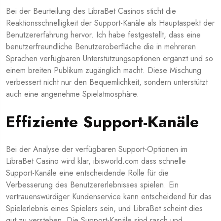
Bei der Beurteilung des LibraBet Casinos sticht die
Reaktionsschnelligkeit der Support-Kanäle als Hauptaspekt der
Benutzererfahrung hervor. Ich habe festgestellt, dass eine
benutzerfreundliche Benutzeroberfläche die in mehreren
Sprachen verfügbaren Unterstützungsoptionen ergänzt und so
einem breiten Publikum zugänglich macht. Diese Mischung
verbessert nicht nur den Bequemlichkeit, sondern unterstützt
auch eine angenehme Spielatmosphäre.
Effiziente Support-Kanäle
Bei der Analyse der verfügbaren Support-Optionen im
LibraBet Casino wird klar,
ibisworld.com
dass schnelle
Support-Kanäle eine entscheidende Rolle für die
Verbesserung des Benutzererlebnisses spielen. Ein
vertrauenswürdiger Kundenservice kann entscheidend für das
Spielerlebnis eines Spielers sein, und LibraBet scheint dies
gut zu verstehen. Die Support-Kanäle sind rasch und