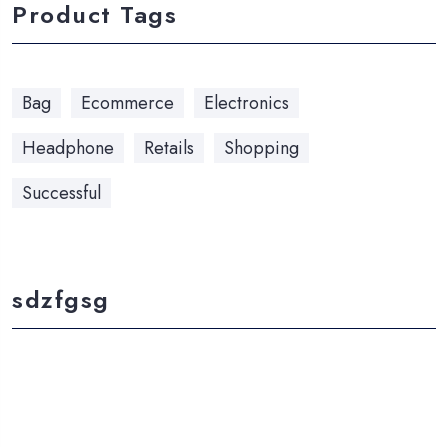
Product Tags
Bag
Ecommerce
Electronics
Headphone
Retails
Shopping
Successful
sdzfgsg