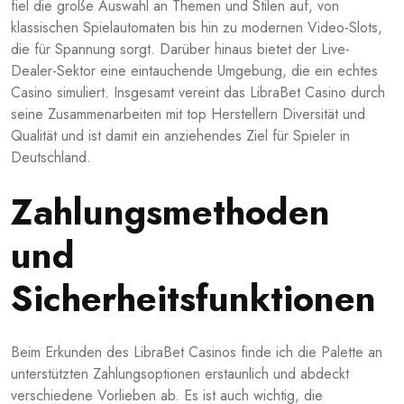
fiel die große Auswahl an Themen und Stilen auf, von
klassischen Spielautomaten bis hin zu modernen Video-Slots,
die für Spannung sorgt. Darüber hinaus bietet der Live-
Dealer-Sektor eine eintauchende Umgebung, die ein echtes
Casino simuliert. Insgesamt vereint das LibraBet Casino durch
seine Zusammenarbeiten mit top Herstellern Diversität und
Qualität und ist damit ein anziehendes Ziel für Spieler in
Deutschland.
Zahlungsmethoden
und
Sicherheitsfunktionen
Beim Erkunden des LibraBet Casinos finde ich die Palette an
unterstützten Zahlungsoptionen erstaunlich und abdeckt
verschiedene Vorlieben ab. Es ist auch wichtig, die