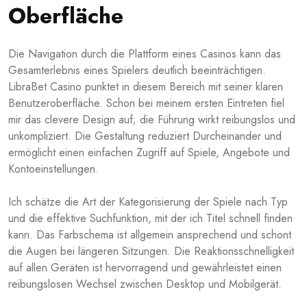
Oberfläche
Die Navigation durch die Plattform eines Casinos kann das
Gesamterlebnis eines Spielers deutlich beeinträchtigen.
LibraBet Casino punktet in diesem Bereich mit seiner klaren
Benutzeroberfläche. Schon bei meinem ersten Eintreten fiel
mir das clevere Design auf; die Führung wirkt reibungslos und
unkompliziert. Die Gestaltung reduziert Durcheinander und
ermöglicht einen einfachen Zugriff auf Spiele, Angebote und
Kontoeinstellungen.
Ich schätze die Art der Kategorisierung der Spiele nach Typ
und die effektive Suchfunktion, mit der ich Titel schnell finden
kann. Das Farbschema ist allgemein ansprechend und schont
die Augen bei längeren Sitzungen. Die Reaktionsschnelligkeit
auf allen Geräten ist hervorragend und gewährleistet einen
reibungslosen Wechsel zwischen Desktop und Mobilgerät.