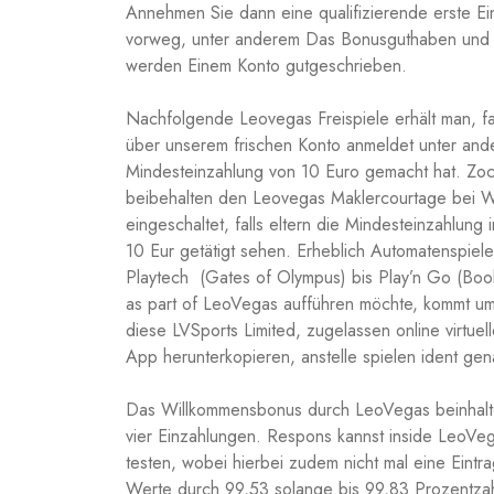
Annehmen Sie dann eine qualifizierende erste Ei
vorweg, unter anderem Das Bonusguthaben und I
werden Einem Konto gutgeschrieben.
Nachfolgende Leovegas Freispiele erhält man, fa
über unserem frischen Konto anmeldet unter and
Mindesteinzahlung von 10 Euro gemacht hat. Zo
beibehalten den Leovegas Maklercourtage bei 
eingeschaltet, falls eltern die Mindesteinzahlung i
10 Eur getätigt sehen. Erheblich Automatenspiele
Playtech (Gates of Olympus) bis Play’n Go (Bo
as part of LeoVegas aufführen möchte, kommt um
diese LVSports Limited, zugelassen online virtuel
App herunterkopieren, anstelle spielen ident ge
Das Willkommensbonus durch LeoVegas beinhalt
vier Einzahlungen. Respons kannst inside LeoVe
testen, wobei hierbei zudem nicht mal eine Eintr
Werte durch 99,53 solange bis 99,83 Prozentzah