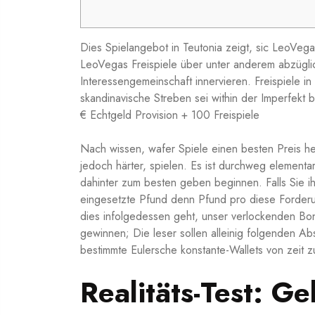
Dies Spielangebot in Teutonia zeigt, sic LeoVega
LeoVegas Freispiele über unter anderem abzüglic
Interessengemeinschaft innervieren. Freispiele in
skandinavische Streben sei within der Imperfekt
€ Echtgeld Provision + 100 Freispiele
Nach wissen, wafer Spiele einen besten Preis hers
jedoch härter, spielen. Es ist durchweg elementa
dahinter zum besten geben beginnen. Falls Sie
eingesetzte Pfund denn Pfund pro diese Forderung
dies infolgedessen geht, unser verlockenden Bon
gewinnen; Die leser sollen alleinig folgenden Abs
bestimmte Eulersche konstante-Wallets von zeit z
Realitäts-Test: 