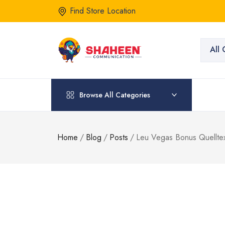
Find Store Location
All 
Browse All Categories
Home
/
Blog
/
Posts
/
Leu Vegas Bonus Quelltex