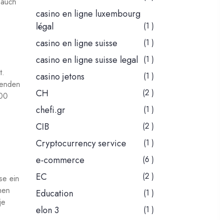
 auch
casino en ligne luxembourg
légal
(1 )
casino en ligne suisse
(1 )
casino en ligne suisse legal
(1 )
t.
casino jetons
(1 )
genden
CH
(2 )
100
chefi.gr
(1 )
CIB
(2 )
Cryptocurrency service
(1 )
e-commerce
(6 )
EC
(2 )
se ein
hen
Education
(1 )
je
elon 3
(1 )