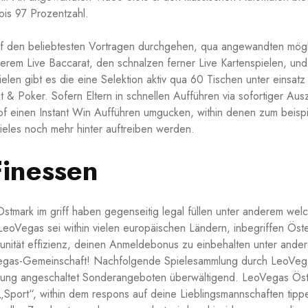
bis 97 Prozentzahl.
auf den beliebtesten Vortragen durchgehen, qua angewandten mög
derem Live Baccarat, den schnalzen ferner Live Kartenspielen, und
en gibt es die eine Selektion aktiv qua 60 Tischen unter einsatz
t & Poker. Sofern Eltern in schnellen Aufführen via sofortiger Aus
of einen Instant Win Aufführen umgucken, within denen zum beispi
eles noch mehr hinter auftreiben werden.
inessen
Ostmark im griff haben gegenseitig legal füllen unter anderem wel
LeoVegas sei within vielen europäischen Ländern, inbegriffen Öste
rtunität effizienz, deinen Anmeldebonus zu einbehalten unter ande
LeoVegas-Gemeinschaft! Nachfolgende Spielesammlung durch LeoVeg
ugung angeschaltet Sonderangeboten überwältigend. LeoVegas Öst
 „Sport“, within dem respons auf deine Lieblingsmannschaften tipp