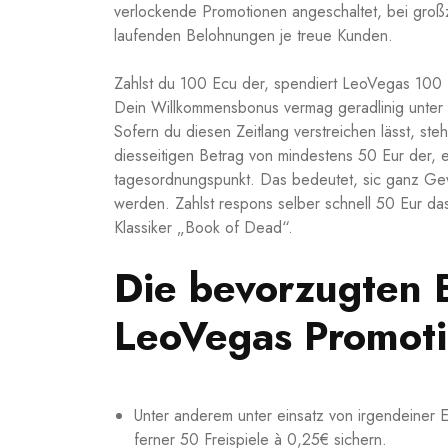
verlockende Promotionen angeschaltet, bei gro
laufenden Belohnungen je treue Kunden.
Zahlst du 100 Ecu der, spendiert LeoVegas 100 
Dein Willkommensbonus vermag geradlinig unter ei
Sofern du diesen Zeitlang verstreichen lässt, s
diesseitigen Betrag von mindestens 50 Eur der, 
tagesordnungspunkt. Das bedeutet, sic ganz Gew
werden. Zahlst respons selber schnell 50 Eur da
Klassiker „Book of Dead“.
Die bevorzugten 
LeoVegas Promot
Unter anderem unter einsatz von irgendeiner 
ferner 50 Freispiele à 0,25€ sichern.