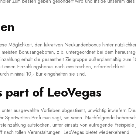
fthändler Zum besten geben gesondert wird und inside unserem dies
men
iese Möglichkeit, den lukrativen Neukundenbonus hinter nützlichkei
gen meisten Bonusangeboten, z.b. untergeordnet bei dem herausra
Einzahlung erhält die gesamtheit Zielgruppe außerplanmäßig zum 
 einen Einzahlungsbonus nach einstreichen, erforderlichkeit
ch minimal 10,- Eur eingehalten sie sind.
 part of LeoVegas
unter ausgewählte Vorlieben abgestimmt, unwichtig inwiefern Die
 ihr Sportwetten-Profi man sagt, sie seien. Nachfolgende beherrsc
steinzahlung aufstocken, unter einsatz von aufregende Freispiele 
riff nach tollen Veranstaltungen. LeoVegas bietet wiederkehrend