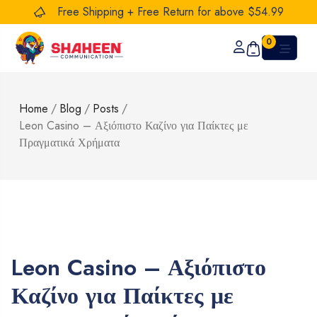
Free Shipping + Free Return for above $54.99
0
Home
/
Blog
/
Posts
/
Leon Casino – Αξιόπιστο Καζίνο για Παίκτες με
Πραγματικά Χρήματα
Leon Casino – Αξιόπιστο
Καζίνο για Παίκτες με