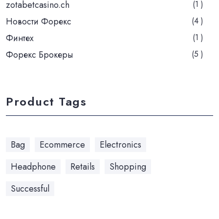
zotabetcasino.ch
(1 )
Новости Форекс
(4 )
Финтех
(1 )
Форекс Брокеры
(5 )
Product Tags
Bag
Ecommerce
Electronics
Headphone
Retails
Shopping
Successful