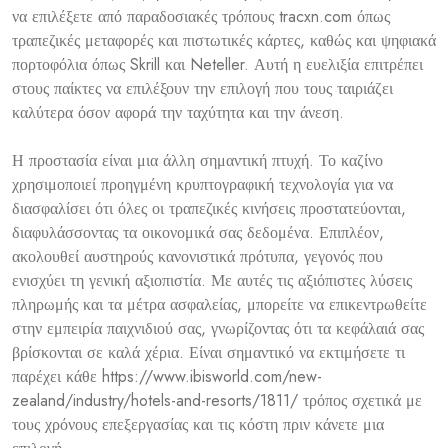
να επιλέξετε από παραδοσιακές τρόπους
tracxn.com
όπως
τραπεζικές μεταφορές και πιστωτικές κάρτες, καθώς και ψηφιακά
πορτοφόλια όπως Skrill και Neteller. Αυτή η ευελιξία επιτρέπει
στους παίκτες να επιλέξουν την επιλογή που τους ταιριάζει
καλύτερα όσον αφορά την ταχύτητα και την άνεση.
Η προστασία είναι μια άλλη σημαντική πτυχή. Το καζίνο
χρησιμοποιεί προηγμένη κρυπτογραφική τεχνολογία για να
διασφαλίσει ότι όλες οι τραπεζικές κινήσεις προστατεύονται,
διαφυλάσσοντας τα οικονομικά σας δεδομένα. Επιπλέον,
ακολουθεί αυστηρούς κανονιστικά πρότυπα, γεγονός που
ενισχύει τη γενική αξιοπιστία. Με αυτές τις αξιόπιστες λύσεις
πληρωμής και τα μέτρα ασφαλείας, μπορείτε να επικεντρωθείτε
στην εμπειρία παιχνιδιού σας, γνωρίζοντας ότι τα κεφάλαιά σας
βρίσκονται σε καλά χέρια. Είναι σημαντικό να εκτιμήσετε τι
παρέχει κάθε
https://www.ibisworld.com/new-
zealand/industry/hotels-and-resorts/1811/
τρόπος σχετικά με
τους χρόνους επεξεργασίας και τις κόστη πριν κάνετε μια