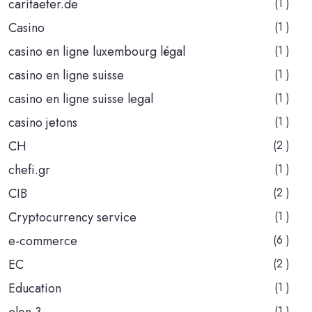
caritaeter.de
(1 )
Casino
(1 )
casino en ligne luxembourg légal
(1 )
casino en ligne suisse
(1 )
casino en ligne suisse legal
(1 )
casino jetons
(1 )
CH
(2 )
chefi.gr
(1 )
CIB
(2 )
Cryptocurrency service
(1 )
e-commerce
(6 )
EC
(2 )
Education
(1 )
(1 )