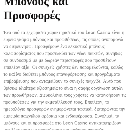
Μπόνους και
Προσφορές
Ένα από τα ξεχωριστά χαρακτηριστικά του Leon Casino είναι η
ευρεία γκάμα μπόνους και προωθήσεων, τις οποίες ανυπομονώ
να διερευνήσω. Προσφέρουν ένα ελκυστικό μπόνους
καλωσορίσματος που προσελκύει των νέων παικτών, συνήθως
σε συνδυασμό με με δωρεάν περιστροφές που προσθέτουν
επιπλέον αξία. Οι συνεχείς χρήστες δεν παραμελούνται, καθώς
το καζίνο διαθέτει μπόνους επαναφόρτωσης και προγράμματα
επιβράβευσης που ανταμείβουν το συνεχές παιχνίδι. Αυτό που
βρίσκω ιδιαίτερα αξιοσημείωτο είναι η σαφής οργάνωση αυτών
των προωθήσεων. Διευκολύνει τους χρήστες να κατανοήσουν τις
προϋποθέσεις για την εκμετάλλευσή τους. Επιπλέον, το
ημερολόγιο προσφορών ενημερώνεται τακτικά, διατηρώντας την
εμπειρία παιχνιδιού φρέσκια και ενδιαφέρουσα. Συνολικά, τα
μπόνους και οι προσφορές στο Leon Casino αντικατοπτρίζουν
μια δέσμευση για προσέλκυση και κράτηση χρηστών,