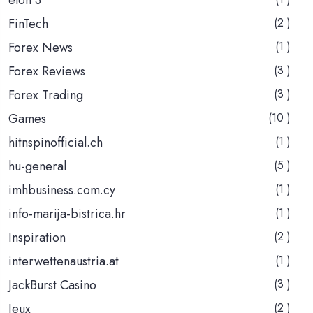
elon 3
FinTech
(2 )
Forex News
(1 )
Forex Reviews
(3 )
Forex Trading
(3 )
Games
(10 )
hitnspinofficial.ch
(1 )
hu-general
(5 )
imhbusiness.com.cy
(1 )
info-marija-bistrica.hr
(1 )
Inspiration
(2 )
interwettenaustria.at
(1 )
JackBurst Casino
(3 )
Jeux
(2 )