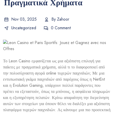
Πραγματικά Χρήματα
Nov 03, 2025
By
Zahoor
Uncategorized
0 Comment
Το Leon Casino εμφανίζεται ως μια αξιόπιστη επιλογή για
παίκτες με πραγματικά χρήματα, αλλά τι το διαφοροποιεί από
την πολυσύχναστη αγορά online τυχερών παιχνιδιών; Με μια
εντυπωσιακή γκάμα παιχνιδιών από παρόχους όπως η NetEnt
και η Evolution Gaming, υπάρχουν πολλοί παράγοντες που
πρέπει να εξεταστούν, όπως τα μπόνους, η ασφάλεια πληρωμών
και η εξυπηρέτηση πελατών. Κρίνω απαραίτητη την διερεύνηση
αυτών των στοιχείων για όποιον θέλει να διαλέξει μια αξιόπιστη
πλατφόρμα τυχερών παιχνιδιών. Ας κάνουμε μια πιο προσεκτική