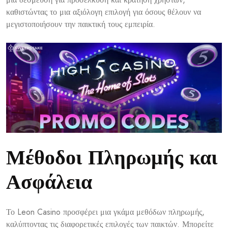
καθιστώντας το μια αξιόλογη επιλογή για όσους θέλουν να
μεγιστοποιήσουν την παικτική τους εμπειρία.
Μέθοδοι Πληρωμής και
Ασφάλεια
Το Leon Casino προσφέρει μια γκάμα μεθόδων πληρωμής,
καλύπτοντας τις διαφορετικές επιλογές των παικτών. Μπορείτε