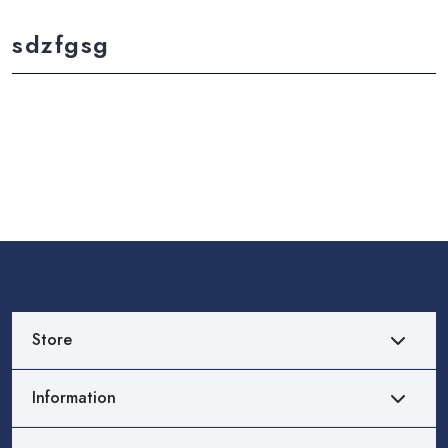
sdzfgsg
Store
Information