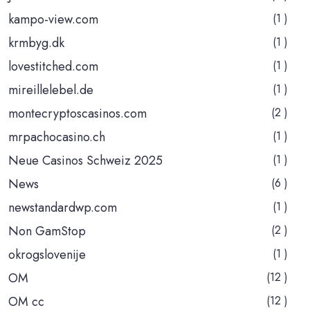
kampo-view.com
(1 )
krmbyg.dk
(1 )
lovestitched.com
(1 )
mireillelebel.de
(1 )
montecryptoscasinos.com
(2 )
mrpachocasino.ch
(1 )
Neue Casinos Schweiz 2025
(1 )
News
(6 )
newstandardwp.com
(1 )
Non GamStop
(2 )
okrogslovenije
(1 )
OM
(12 )
OM cc
(12 )