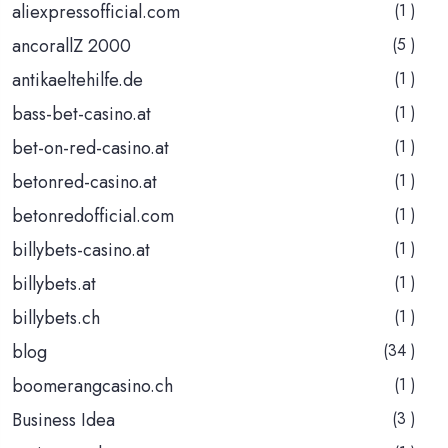
aliexpressofficial.com
(1 )
ancorallZ 2000
(5 )
antikaeltehilfe.de
(1 )
bass-bet-casino.at
(1 )
bet-on-red-casino.at
(1 )
betonred-casino.at
(1 )
betonredofficial.com
(1 )
billybets-casino.at
(1 )
billybets.at
(1 )
billybets.ch
(1 )
blog
(34 )
boomerangcasino.ch
(1 )
Business Idea
(3 )