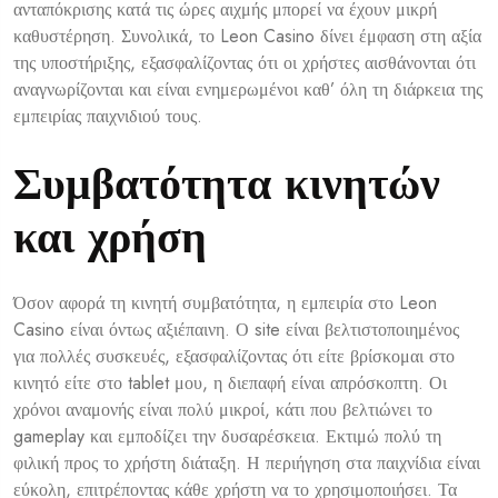
ανταπόκρισης κατά τις ώρες αιχμής μπορεί να έχουν μικρή
καθυστέρηση. Συνολικά, το Leon Casino δίνει έμφαση στη αξία
της υποστήριξης, εξασφαλίζοντας ότι οι χρήστες αισθάνονται ότι
αναγνωρίζονται και είναι ενημερωμένοι καθ’ όλη τη διάρκεια της
εμπειρίας παιχνιδιού τους.
Συμβατότητα κινητών
και χρήση
Όσον αφορά τη κινητή συμβατότητα, η εμπειρία στο Leon
Casino είναι όντως αξιέπαινη. Ο site είναι βελτιστοποιημένος
για πολλές συσκευές, εξασφαλίζοντας ότι είτε βρίσκομαι στο
κινητό είτε στο tablet μου, η διεπαφή είναι απρόσκοπτη. Οι
χρόνοι αναμονής είναι πολύ μικροί, κάτι που βελτιώνει το
gameplay και εμποδίζει την δυσαρέσκεια. Εκτιμώ πολύ τη
φιλική προς το χρήστη διάταξη. Η περιήγηση στα παιχνίδια είναι
εύκολη, επιτρέποντας κάθε χρήστη να το χρησιμοποιήσει. Τα