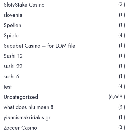
SlotyStake Casino
(2 )
slovenia
(1 )
Spellen
(1 )
Spiele
(4 )
Supabet Casino – for LOM file
(1 )
Sushi 12
(1 )
sushi 22
(1 )
sushi 6
(1 )
test
(4 )
Uncategorized
(6,669 )
what does nlu mean 8
(3 )
yiannismakridakis.gr
(1 )
Zoccer Casino
(3 )