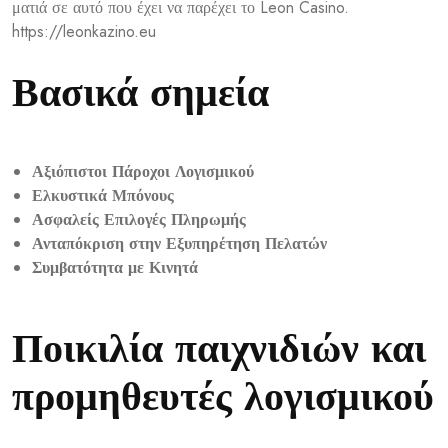
ματιά σε αυτό που έχει να παρέχει το Leon Casino.
https://leonkazino.eu
Βασικά σημεία
Αξιόπιστοι Πάροχοι Λογισμικού
Ελκυστικά Μπόνους
Ασφαλείς Επιλογές Πληρωμής
Ανταπόκριση στην Εξυπηρέτηση Πελατών
Συμβατότητα με Κινητά
Ποικιλία παιχνιδιών και
προμηθευτές λογισμικού