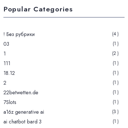
Popular Categories
! Без рубрики
(4 )
03
(1 )
1
(2 )
111
(1 )
18.12
(1 )
2
(1 )
22betwetten.de
(1 )
7Slots
(1 )
a16z generative ai
(3 )
ai chatbot bard 3
(1 )