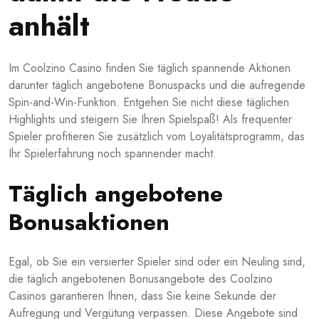
anhält
Im Coolzino Casino finden Sie täglich spannende Aktionen
darunter täglich angebotene Bonuspacks und die aufregende
Spin-and-Win-Funktion. Entgehen Sie nicht diese täglichen
Highlights und steigern Sie Ihren Spielspaß! Als frequenter
Spieler profitieren Sie zusätzlich vom Loyalitätsprogramm, das
Ihr Spielerfahrung noch spannender macht.
Täglich angebotene
Bonusaktionen
Egal, ob Sie ein versierter Spieler sind oder ein Neuling sind,
die täglich angebotenen Bonusangebote des Coolzino
Casinos garantieren Ihnen, dass Sie keine Sekunde der
Aufregung und Vergütung verpassen. Diese Angebote sind