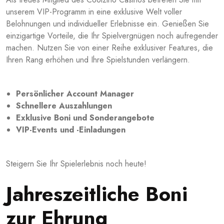
unserem VIP-Programm in eine exklusive Welt voller
Belohnungen und individueller Erlebnisse ein. Genießen Sie
einzigartige Vorteile, die Ihr Spielvergnügen noch aufregender
machen. Nutzen Sie von einer Reihe exklusiver Features, die
Ihren Rang erhöhen und Ihre Spielstunden verlängern.
Persönlicher Account Manager
Schnellere Auszahlungen
Exklusive Boni und Sonderangebote
VIP-Events und -Einladungen
Steigern Sie Ihr Spielerlebnis noch heute!
Jahreszeitliche Boni
zur Ehrung