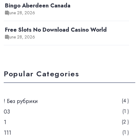
Bingo Aberdeen Canada
June 28, 2026
Free Slots No Download Casino World
June 28, 2026
Popular Categories
! Без рубрики
(4 )
03
(1 )
1
(2 )
111
(1 )