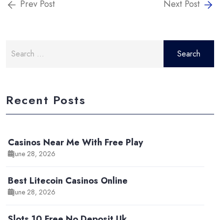
Prev Post
Next Post
Search
for:
Recent Posts
Casinos Near Me With Free Play
June 28, 2026
Best Litecoin Casinos Online
June 28, 2026
Slots 10 Free No Deposit Uk