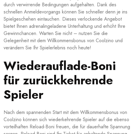
durch verwirrende Bedingungen aufgehalten. Dank des
schnellen Anmeldevorgangs können Sie schneller denn je ins
Spielgeschehen eintauchen. Dieses verlockende Angebot
bietet Ihnen adrenalingeladene Unterhaltung und erhöht Ihre
Gewinnchancen. Warten Sie nicht – nutzen Sie die
Gelegenheit mit dem Willkommensbonus von Coolzino und
verändern Sie Ihr Spielerlebnis noch heute!
Wiederauflade-Boni
für zurückkehrende
Spieler
Nach dem spannenden Start mit dem Willkommensbonus von
Coolzino können sich wiederkehrende Spieler auf die ebenso
vorteilhaften Reload-Boni freuen, die für dauerhafte Spannung
sorgen. Reload-Boni sind Ihr Ticket für anhaltende Spannung.