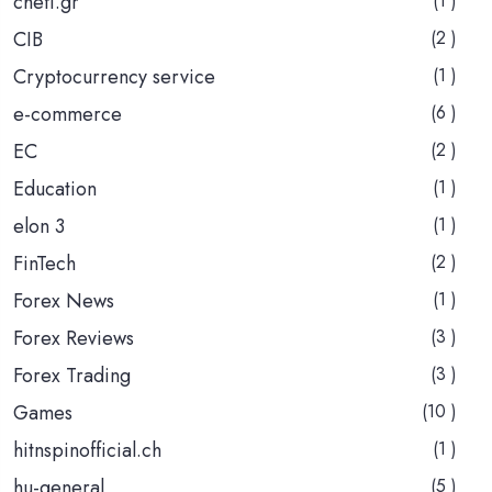
chefi.gr
(1 )
CIB
(2 )
Cryptocurrency service
(1 )
e-commerce
(6 )
EC
(2 )
Education
(1 )
elon 3
(1 )
FinTech
(2 )
Forex News
(1 )
Forex Reviews
(3 )
Forex Trading
(3 )
Games
(10 )
hitnspinofficial.ch
(1 )
hu-general
(5 )