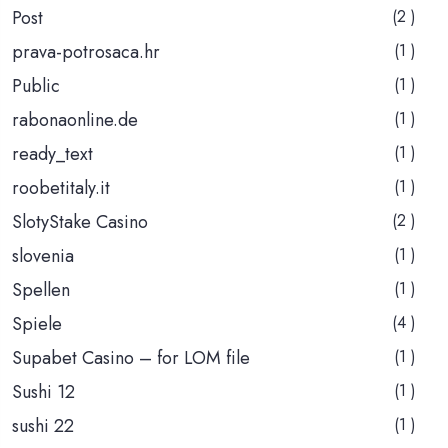
Post
(2 )
prava-potrosaca.hr
(1 )
Public
(1 )
rabonaonline.de
(1 )
ready_text
(1 )
roobetitaly.it
(1 )
SlotyStake Casino
(2 )
slovenia
(1 )
Spellen
(1 )
Spiele
(4 )
Supabet Casino – for LOM file
(1 )
Sushi 12
(1 )
sushi 22
(1 )