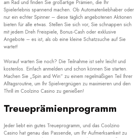
am Rad und finden Sie großartige Prämien, die Ihr
Spielerlebnis spannend machen. Ob Automatenliebhaber oder
nur ein echter Spinner – diese täglich angebotenen Aktionen
bieten für alle etwas. Stellen Sie sich vor, Sie schnappen sich
mit jedem Dreh Freispiele, Bonus-Cash oder exklusive
Angebote – es ist, als ob eine kleine Schatzsuche auf Sie
wartet!
Worauf warten Sie noch? Die Teilnahme ist sehr leicht und
kostenlos. Einfach anmelden und schon können Sie starten.
Machen Sie „Spin and Win“ zu einem regelmäßigen Teil Ihrer
Alltagsroutine, um Ihr Spielvergnügen zu maximieren und den
Thrill im Coolzino Casino zu genießen!
Treueprämienprogramm
Jeder liebt ein gutes Treueprogramm, und das Coolzino
Casino hat genau das Passende, um Ihr Aufmerksamkeit zu