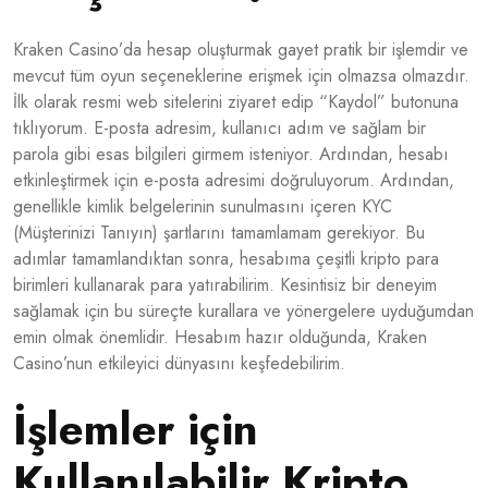
Kraken Casino’da hesap oluşturmak gayet pratik bir işlemdir ve
mevcut tüm oyun seçeneklerine erişmek için olmazsa olmazdır.
İlk olarak resmi web sitelerini ziyaret edip “Kaydol” butonuna
tıklıyorum. E-posta adresim, kullanıcı adım ve sağlam bir
parola gibi esas bilgileri girmem isteniyor. Ardından, hesabı
etkinleştirmek için e-posta adresimi doğruluyorum. Ardından,
genellikle kimlik belgelerinin sunulmasını içeren KYC
(Müşterinizi Tanıyın) şartlarını tamamlamam gerekiyor. Bu
adımlar tamamlandıktan sonra, hesabıma çeşitli kripto para
birimleri kullanarak para yatırabilirim. Kesintisiz bir deneyim
sağlamak için bu süreçte kurallara ve yönergelere uyduğumdan
emin olmak önemlidir. Hesabım hazır olduğunda, Kraken
Casino’nun etkileyici dünyasını keşfedebilirim.
İşlemler için
Kullanılabilir Kripto