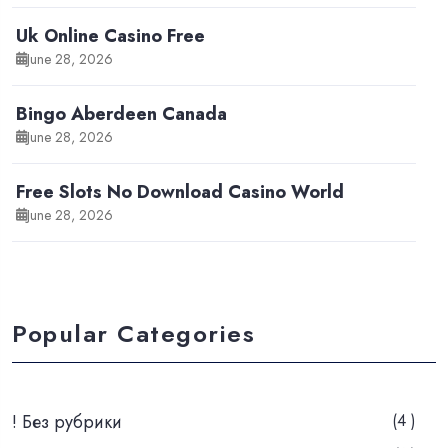
Uk Online Casino Free
June 28, 2026
Bingo Aberdeen Canada
June 28, 2026
Free Slots No Download Casino World
June 28, 2026
Popular Categories
! Без рубрики
(4 )