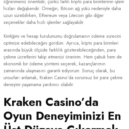
öğrenmeniz önemlidir, çünkü farklı kripto para birimlerinin işlem
hızları değişkendir. Örneğin, Bitcoin ağ yükü nedeniyle daha
uzun sürebilirken, Ethereum veya Litecoin gibi diğer
seçenekler daha hızlı işlemler sağlayabilir.
Kimliğimi ve hesap kurulumumu doğrulamanın ödeme sürecini
optimize edebileceğini gördüm. Ayrıca, kripto para birimleri
arasında büyük ölçüde farklılık gösterebileceğinden, para
çekme ücretlerini takip etmenizi öneririm. Hem çabuk hem de
ekonomik bir ödeme yöntemi seçerek, kazançlarımın
zamanında ulaşmasını garanti ediyorum. Sonuç olarak, bu
unsurları anlamak, Kraken Casino’da sorunsuz bir para çekme
deneyimi yaşamama yardımcı olabilir.
Kraken Casino’da
Oyun Deneyiminizi En