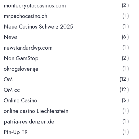
montecryptoscasinos.com
(2 )
mrpachocasino.ch
(1 )
Neue Casinos Schweiz 2025
(1 )
News
(6 )
newstandardwp.com
(1 )
Non GamStop
(2 )
okrogslovenije
(1 )
OM
(12 )
OM cc
(12 )
Online Casino
(3 )
online casino Liechtenstein
(1 )
patria-residenzen.de
(1 )
Pin-Up TR
(1 )