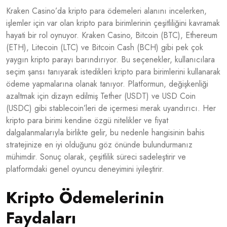
Kraken Casino’da kripto para ödemeleri alanını incelerken,
işlemler için var olan kripto para birimlerinin çeşitliliğini kavramak
hayati bir rol oynuyor. Kraken Casino, Bitcoin (BTC), Ethereum
(ETH), Litecoin (LTC) ve Bitcoin Cash (BCH) gibi pek çok
yaygın kripto parayı barındırıyor. Bu seçenekler, kullanıcılara
seçim şansı tanıyarak istedikleri kripto para birimlerini kullanarak
ödeme yapmalarına olanak tanıyor. Platformun, değişkenliği
azaltmak için dizayn edilmiş Tether (USDT) ve USD Coin
(USDC) gibi stablecoin’leri de içermesi merak uyandırıcı. Her
kripto para birimi kendine özgü nitelikler ve fiyat
dalgalanmalarıyla birlikte gelir, bu nedenle hangisinin bahis
stratejinize en iyi olduğunu göz önünde bulundurmanız
mühimdir. Sonuç olarak, çeşitlilik süreci sadeleştirir ve
platformdaki genel oyuncu deneyimini iyileştirir.
Kripto Ödemelerinin
Faydaları