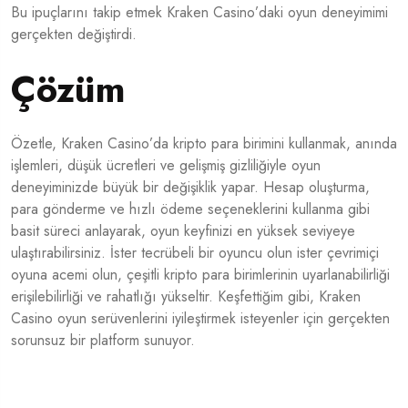
Bu ipuçlarını takip etmek Kraken Casino’daki oyun deneyimimi
gerçekten değiştirdi.
Çözüm
Özetle, Kraken Casino’da kripto para birimini kullanmak, anında
işlemleri, düşük ücretleri ve gelişmiş gizliliğiyle oyun
deneyiminizde büyük bir değişiklik yapar. Hesap oluşturma,
para gönderme ve hızlı ödeme seçeneklerini kullanma gibi
basit süreci anlayarak, oyun keyfinizi en yüksek seviyeye
ulaştırabilirsiniz. İster tecrübeli bir oyuncu olun ister çevrimiçi
oyuna acemi olun, çeşitli kripto para birimlerinin uyarlanabilirliği
erişilebilirliği ve rahatlığı yükseltir. Keşfettiğim gibi, Kraken
Casino oyun serüvenlerini iyileştirmek isteyenler için gerçekten
sorunsuz bir platform sunuyor.