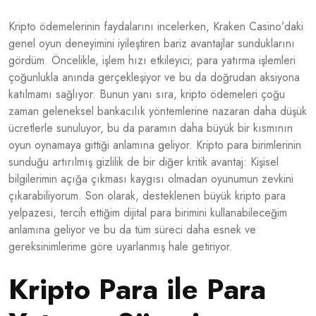
Kripto ödemelerinin faydalarını incelerken, Kraken Casino’daki
genel oyun deneyimini iyileştiren bariz avantajlar sunduklarını
gördüm. Öncelikle, işlem hızı etkileyici; para yatırma işlemleri
çoğunlukla anında gerçekleşiyor ve bu da doğrudan aksiyona
katılmamı sağlıyor. Bunun yanı sıra, kripto ödemeleri çoğu
zaman geleneksel bankacılık yöntemlerine nazaran daha düşük
ücretlerle sunuluyor, bu da paramın daha büyük bir kısmının
oyun oynamaya gittiği anlamına geliyor. Kripto para birimlerinin
sunduğu artırılmış gizlilik de bir diğer kritik avantaj: Kişisel
bilgilerimin açığa çıkması kaygısı olmadan oyunumun zevkini
çıkarabiliyorum. Son olarak, desteklenen büyük kripto para
yelpazesi, tercih ettiğim dijital para birimini kullanabileceğim
anlamına geliyor ve bu da tüm süreci daha esnek ve
gereksinimlerime göre uyarlanmış hale getiriyor.
Kripto Para ile Para