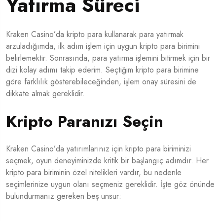
Yatırma Süreci
Kraken Casino’da kripto para kullanarak para yatırmak
arzuladığımda, ilk adım işlem için uygun kripto para birimini
belirlemektir. Sonrasında, para yatırma işlemini bitirmek için bir
dizi kolay adımı takip ederim. Seçtiğim kripto para birimine
göre farklılık gösterebileceğinden, işlem onay süresini de
dikkate almak gereklidir.
Kripto Paranızı Seçin
Kraken Casino’da yatırımlarınız için kripto para biriminizi
seçmek, oyun deneyiminizde kritik bir başlangıç adımdır. Her
kripto para biriminin özel nitelikleri vardır, bu nedenle
seçimlerinize uygun olanı seçmeniz gereklidir. İşte göz önünde
bulundurmanız gereken beş unsur: