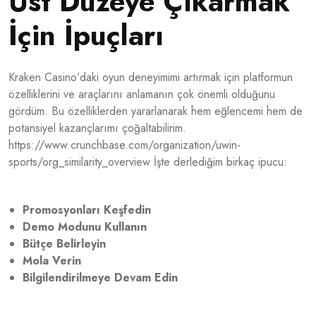
Üst Düzeye Çıkarmak
İçin İpuçları
Kraken Casino’daki oyun deneyimimi artırmak için platformun
özelliklerini ve araçlarını anlamanın çok önemli olduğunu
gördüm. Bu özelliklerden yararlanarak hem eğlencemi hem de
potansiyel kazançlarımı çoğaltabilirim.
https://www.crunchbase.com/organization/uwin-
sports/org_similarity_overview
İşte derlediğim birkaç ipucu:
Promosyonları Keşfedin
Demo Modunu Kullanın
Bütçe Belirleyin
Mola Verin
Bilgilendirilmeye Devam Edin