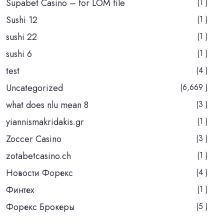
Supabet Casino – for LOM file
(1 )
Sushi 12
(1 )
sushi 22
(1 )
sushi 6
(1 )
test
(4 )
Uncategorized
(6,669 )
what does nlu mean 8
(3 )
yiannismakridakis.gr
(1 )
Zoccer Casino
(3 )
zotabetcasino.ch
(1 )
Новости Форекс
(4 )
Финтех
(1 )
Форекс Брокеры
(5 )