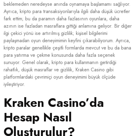
beklemeden neredeyse anında oynamaya başlamamı sağlıyor.
Ayrıca, kripto para transaksiyonlarıyla ilgili daha düşük ücretler
fark ettim; bu da paramın daha fazlasının oyunlara, daha
azının ise fazladan masraflara gittiği anlamına geliyor. Bir diğer
ilgi çekici yönü ise artırılmış gizlilik; kişisel bilgilerimi
paylaşmadan oyun deneyimimin keyfini çıkarabiliyorum. Ayrıca,
kripto paralar genellikle çeşitli formlarda mevcut ve bu da bana
para yatırma ve çekme konusunda daha fazla seçenek
sunuyor. Genel olarak, kripto para kullanmanın getirdiği
rahatlık, düşük masraflar ve gizlilik, Kraken Casino gibi
platformlardaki çevrimiçi oyun deneyimimi büyük ölçüde
iyileştiriyor.
Kraken Casino’da
Hesap Nasıl
Oluşturulur?