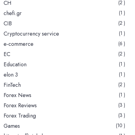
CH
(2 )
chefi.gr
(1 )
CIB
(2 )
Cryptocurrency service
(1 )
e-commerce
(6 )
EC
(2 )
Education
(1 )
elon 3
(1 )
FinTech
(2 )
Forex News
(1 )
Forex Reviews
(3 )
Forex Trading
(3 )
Games
(10 )