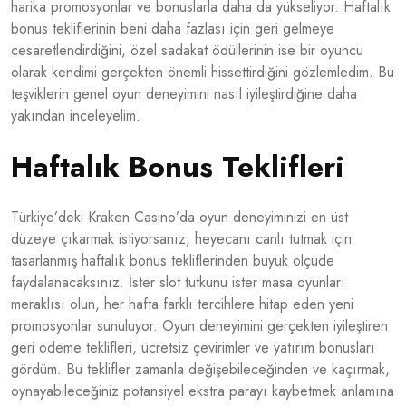
harika promosyonlar ve bonuslarla daha da yükseliyor. Haftalık
bonus tekliflerinin beni daha fazlası için geri gelmeye
cesaretlendirdiğini, özel sadakat ödüllerinin ise bir oyuncu
olarak kendimi gerçekten önemli hissettirdiğini gözlemledim. Bu
teşviklerin genel oyun deneyimini nasıl iyileştirdiğine daha
yakından inceleyelim.
Haftalık Bonus Teklifleri
Türkiye’deki Kraken Casino’da oyun deneyiminizi en üst
düzeye çıkarmak istiyorsanız, heyecanı canlı tutmak için
tasarlanmış haftalık bonus tekliflerinden büyük ölçüde
faydalanacaksınız. İster slot tutkunu ister masa oyunları
meraklısı olun, her hafta farklı tercihlere hitap eden yeni
promosyonlar sunuluyor. Oyun deneyimini gerçekten iyileştiren
geri ödeme teklifleri, ücretsiz çevirimler ve yatırım bonusları
gördüm. Bu teklifler zamanla değişebileceğinden ve kaçırmak,
oynayabileceğiniz potansiyel ekstra parayı kaybetmek anlamına