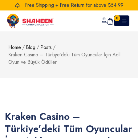
Free Shipping + Free Return for above $54.99
0
Home
/
Blog
/
Posts
/
Kraken Casino – Türkiye’deki Tüm Oyuncular İçin Adil
Oyun ve Büyük Ödüller
Kraken Casino –
Türkiye’deki Tüm Oyuncular