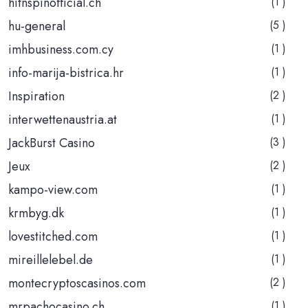
hitnspinofficial.ch
(1 )
hu-general
(5 )
imhbusiness.com.cy
(1 )
info-marija-bistrica.hr
(1 )
Inspiration
(2 )
interwettenaustria.at
(1 )
JackBurst Casino
(3 )
Jeux
(2 )
kampo-view.com
(1 )
krmbyg.dk
(1 )
lovestitched.com
(1 )
mireillelebel.de
(1 )
montecryptoscasinos.com
(2 )
mrpachocasino.ch
(1 )