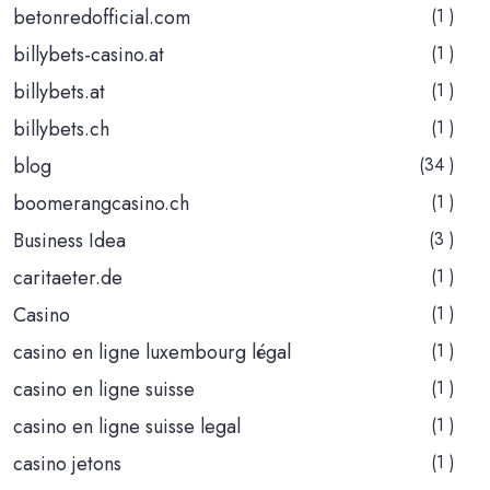
betonredofficial.com
(1 )
billybets-casino.at
(1 )
billybets.at
(1 )
billybets.ch
(1 )
blog
(34 )
boomerangcasino.ch
(1 )
Business Idea
(3 )
caritaeter.de
(1 )
Casino
(1 )
casino en ligne luxembourg légal
(1 )
casino en ligne suisse
(1 )
casino en ligne suisse legal
(1 )
casino jetons
(1 )