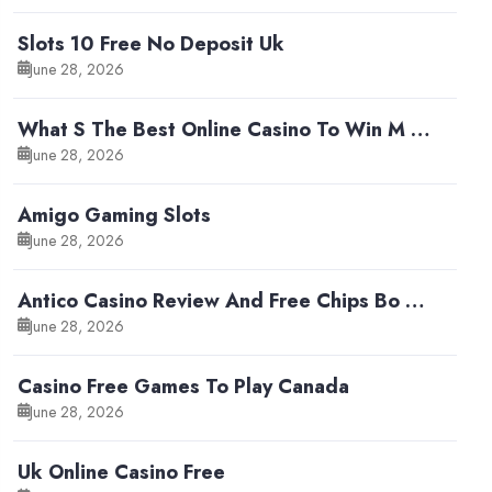
Slots 10 Free No Deposit Uk
June 28, 2026
What S The Best Online Casino To Win M …
June 28, 2026
Amigo Gaming Slots
June 28, 2026
Antico Casino Review And Free Chips Bo …
June 28, 2026
Casino Free Games To Play Canada
June 28, 2026
Uk Online Casino Free