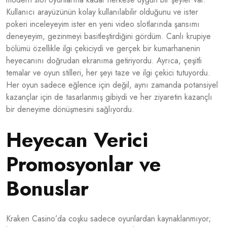
Kullanıcı arayüzünün kolay kullanılabilir olduğunu ve ister
pokeri inceleyeyim ister en yeni video slotlarında şansımı
deneyeyim, gezinmeyi basitleştirdiğini gördüm. Canlı krupiye
bölümü özellikle ilgi çekiciydi ve gerçek bir kumarhanenin
heyecanını doğrudan ekranıma getiriyordu. Ayrıca, çeşitli
temalar ve oyun stilleri, her şeyi taze ve ilgi çekici tutuyordu.
Her oyun sadece eğlence için değil, aynı zamanda potansiyel
kazançlar için de tasarlanmış gibiydi ve her ziyaretin kazançlı
bir deneyime dönüşmesini sağlıyordu.
Heyecan Verici
Promosyonlar ve
Bonuslar
Kraken Casino’da coşku sadece oyunlardan kaynaklanmıyor;