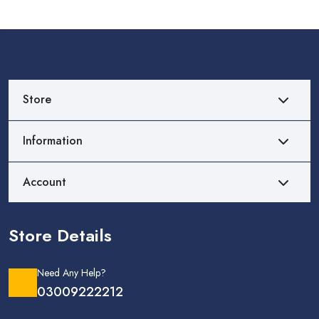
Store
Information
Account
Store Details
Need Any Help?
03009222212