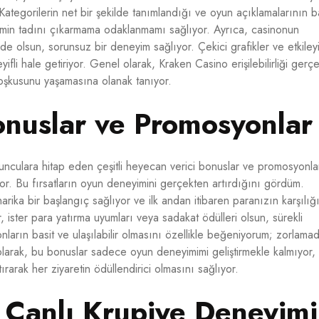
Kategorilerin net bir şekilde tanımlandığı ve oyun açıklamalarının b
min tadını çıkarmama odaklanmamı sağlıyor. Ayrıca, casinonun
de olsun, sorunsuz bir deneyim sağlıyor. Çekici grafikler ve etkiley
li hale getiriyor. Genel olarak, Kraken Casino erişilebilirliği gerç
coşkusunu yaşamasına olanak tanıyor.
onuslar ve Promosyonlar
culara hitap eden çeşitli heyecan verici bonuslar ve promosyonla
r. Bu fırsatların oyun deneyimini gerçekten artırdığını gördüm.
arika bir başlangıç sağlıyor ve ilk andan itibaren paranızın karşılığ
, ister para yatırma uyumları veya sadakat ödülleri olsun, sürekli
arın basit ve ulaşılabilir olmasını özellikle beğeniyorum; zorlama
l olarak, bu bonuslar sadece oyun deneyimimi geliştirmekle kalmıyor,
arak her ziyaretin ödüllendirici olmasını sağlıyor.
 Canlı Krupiye Deneyimi