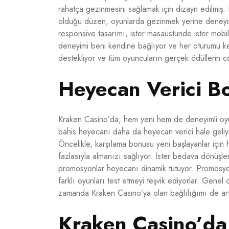
rahatça gezinmesini sağlamak için dizayn edilmiş. 
olduğu düzen, oyunlarda gezinmek yerine deneyi
responsive tasarımı, ister masaüstünde ister mobil
deneyimi beni kendine bağlıyor ve her oturumu keyif
destekliyor ve tüm oyuncuların gerçek ödüllerin 
Heyecan Verici B
Kraken Casino’da, hem yeni hem de deneyimli oyun
bahis heyecanı daha da heyecan verici hale geliyo
Öncelikle, karşılama bonusu yeni başlayanlar için h
fazlasıyla almanızı sağlıyor. İster bedava dönüşler
promosyonlar heyecanı dinamik tutuyor. Promosyonl
farklı oyunları test etmeyi teşvik ediyorlar. Gene
zamanda Kraken Casino’ya olan bağlılığımı de artır
Kraken Casino’da