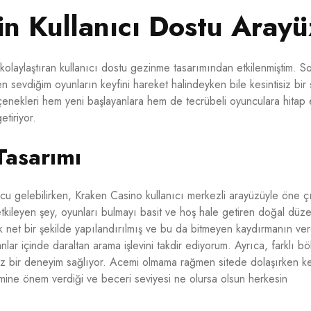
n Kullanıcı Dostu Arayü
kolaylaştıran kullanıcı dostu gezinme tasarımından etkilenmiştim. S
en sevdiğim oyunların keyfini hareket halindeyken bile kesintisiz bir 
seçenekleri hem yeni başlayanlara hem de tecrübeli oyunculara hitap 
tiriyor.
Tasarımı
cu gelebilirken, Kraken Casino kullanıcı merkezli arayüzüyle öne çı
etkileyen şey, oyunları bulmayı basit ve hoş hale getiren doğal düz
k net bir şekilde yapılandırılmış ve bu da bitmeyen kaydırmanın ver
nlar içinde daraltan arama işlevini takdir ediyorum. Ayrıca, farklı bö
nsuz bir deneyim sağlıyor. Acemi olmama rağmen sitede dolaşırken k
mine önem verdiği ve beceri seviyesi ne olursa olsun herkesin