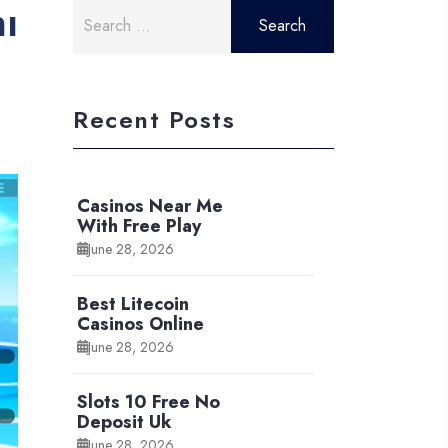
ı
Search
for:
Recent Posts
Casinos Near Me
With Free Play
June 28, 2026
Best Litecoin
Casinos Online
June 28, 2026
Slots 10 Free No
Deposit Uk
June 28, 2026