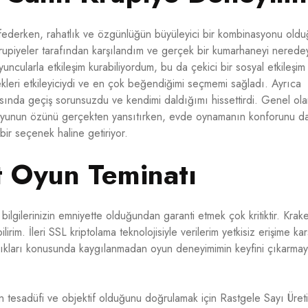
federken, rahatlık ve özgünlüğün büyüleyici bir kombinasyonu old
rupiyeler tarafından karşılandım ve gerçek bir kumarhaneyi nerede
yuncularla etkileşim kurabiliyordum, bu da çekici bir sosyal etkileşim
kleri etkileyiciydi ve en çok beğendiğimi seçmemi sağladı. Ayrıca
sında geçiş sorunsuzdu ve kendimi daldığımı hissettirdi. Genel ola
 oyunun özünü gerçekten yansıtırken, evde oynamanın konforunu d
bir seçenek haline getiriyor.
t Oyun Teminatı
bilgilerinizin emniyette olduğundan garanti etmek çok kritiktir. Krak
rim. İleri SSL kriptolama teknolojisiyle verilerim yetkisiz erişime kar
çıkları konusunda kaygılanmadan oyun deneyimimin keyfini çıkarma
 tesadüfi ve objektif olduğunu doğrulamak için Rastgele Sayı Üretic