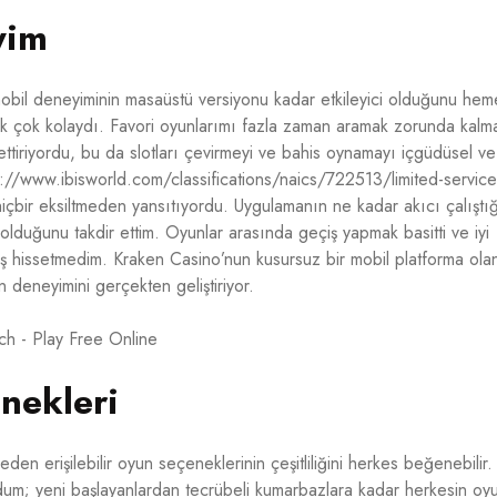
yim
mobil deneyiminin masaüstü versiyonu kadar etkileyici olduğunu hem
mek çok kolaydı. Favori oyunlarımı fazla zaman aramak zorunda kalm
ttiriyordu, bu da slotları çevirmeyi ve bahis oynamayı içgüdüsel ve
s://www.ibisworld.com/classifications/naics/722513/limited-service
hiçbir eksiltmeden yansıtıyordu. Uygulamanın ne kadar akıcı çalıştığ
 olduğunu takdir ettim. Oyunlar arasında geçiş yapmak basitti ve iyi
ş hissetmedim. Kraken Casino’nun kusursuz bir mobil platforma ola
 deneyimini gerçekten geliştiriyor.
enekleri
n erişilebilir oyun seçeneklerinin çeşitliliğini herkes beğenebilir.
uldum; yeni başlayanlardan tecrübeli kumarbazlara kadar herkesin oy