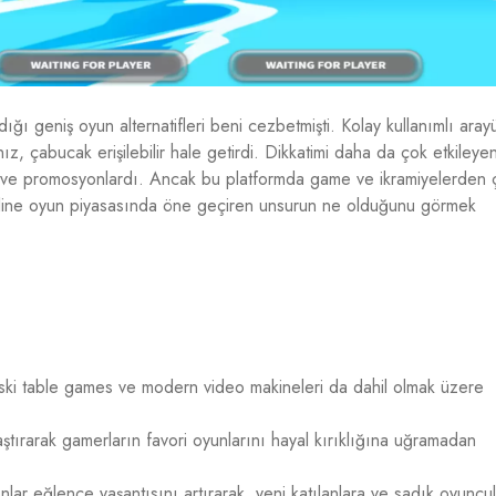
ı geniş oyun alternatifleri beni cezbetmişti. Kolay kullanımlı aray
, çabucak erişilebilir hale getirdi. Dikkatimi daha da çok etkileyen
ar ve promosyonlardı. Ancak bu platformda game ve ikramiyelerden 
online oyun piyasasında öne geçiren unsurun ne olduğunu görmek
eski table games ve modern video makineleri da dahil olmak üzere
ştırarak gamerların favori oyunlarını hayal kırıklığına uğramadan
lar eğlence yaşantısını artırarak, yeni katılanlara ve sadık oyuncu