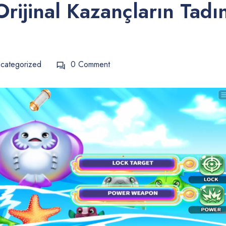
rijinal Kazançların Tadın
categorized
0 Comment