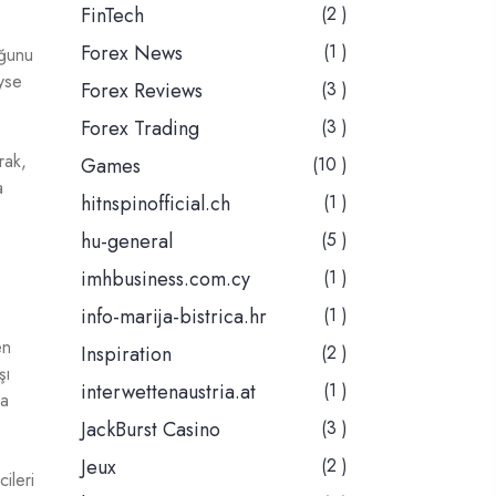
FinTech
(2 )
Forex News
(1 )
uğunu
yse
Forex Reviews
(3 )
Forex Trading
(3 )
rak,
Games
(10 )
a
hitnspinofficial.ch
(1 )
hu-general
(5 )
imhbusiness.com.cy
(1 )
info-marija-bistrica.hr
(1 )
en
Inspiration
(2 )
şı
interwettenaustria.at
(1 )
ya
JackBurst Casino
(3 )
Jeux
(2 )
ileri