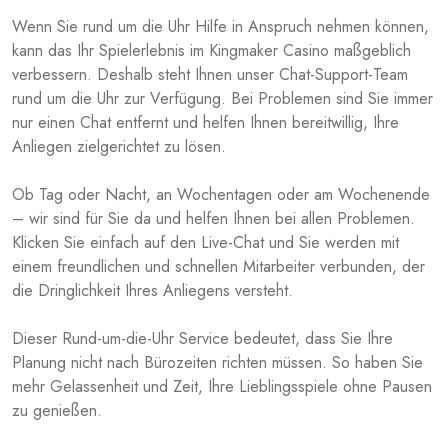
Wenn Sie rund um die Uhr Hilfe in Anspruch nehmen können,
kann das Ihr Spielerlebnis im Kingmaker Casino maßgeblich
verbessern. Deshalb steht Ihnen unser Chat-Support-Team
rund um die Uhr zur Verfügung. Bei Problemen sind Sie immer
nur einen Chat entfernt und helfen Ihnen bereitwillig, Ihre
Anliegen zielgerichtet zu lösen.
Ob Tag oder Nacht, an Wochentagen oder am Wochenende
– wir sind für Sie da und helfen Ihnen bei allen Problemen.
Klicken Sie einfach auf den Live-Chat und Sie werden mit
einem freundlichen und schnellen Mitarbeiter verbunden, der
die Dringlichkeit Ihres Anliegens versteht.
Dieser Rund-um-die-Uhr Service bedeutet, dass Sie Ihre
Planung nicht nach Bürozeiten richten müssen. So haben Sie
mehr Gelassenheit und Zeit, Ihre Lieblingsspiele ohne Pausen
zu genießen.