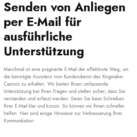
Senden von Anliegen
per E-Mail für
ausführliche
Unterstützung
Manchmal ist eine prägnante E-Mail der effektivste Weg, um
die benötigte Assistenz vom Kundendienst des Kingmaker
Casinos zu erhalten. Wir bieten Ihnen umfassende
Unterstützung bei Ihren Fragen und stellen sicher, dass Sie
verstanden und erfasst werden. Seien Sie beim Schreiben
Ihrer E-Mail klar und konzis. So können wir Ihnen schneller
helfen. Hier sind einige Hinweise zur Verbesserung Ihrer
Kommunikation: