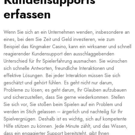
erfassen
Wenn Sie sich an ein Unternehmen wenden, insbesondere an
eines, bei dem Sie Zeit und Geld investieren, wie zum
Beispiel das Kingmaker Casino, kann ein wirksamer und schnell
reagierender Kundensupport den ausschlaggebenden
Unterschied für Ihr Spielerfahrung ausmachen. Sie wünschen
sich schnelle Antworten, freundliche Interaktionen und
effektive Lösungen. Bei jeder Interaktion müssen Sie sich
geschätzt und gehört fühlen. Es geht nicht nur darum,
Probleme zu lösen; es geht darum, Ihr Glauben aufzubauen
und sicherzustellen, dass Sie gerne wiederkommen. Stellen
Sie sich vor, Sie stoßen beim Spielen auf ein Problem und
werden im Stich gelassen – ärgerlich und nachteilig für Ihr
Spielvergnügen. Deshalb ist es wichtig, sich auf kompetente
Hilfe stützen zu können. Jede Minute zählt, und das Wissen,
dass ein engagierter Support bereitsteht, gibt Ihnen