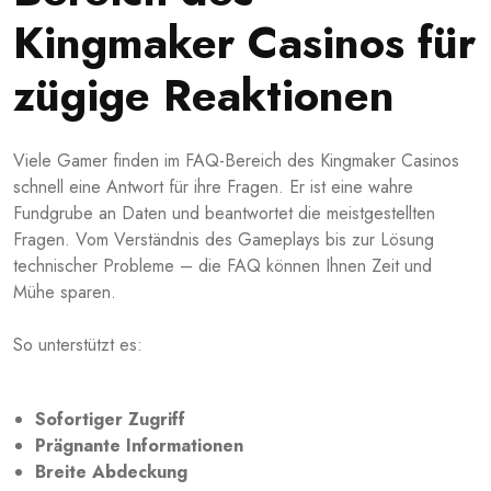
Kingmaker Casinos für
zügige Reaktionen
Viele Gamer finden im FAQ-Bereich des Kingmaker Casinos
schnell eine Antwort für ihre Fragen. Er ist eine wahre
Fundgrube an Daten und beantwortet die meistgestellten
Fragen. Vom Verständnis des Gameplays bis zur Lösung
technischer Probleme – die FAQ können Ihnen Zeit und
Mühe sparen.
So unterstützt es:
Sofortiger Zugriff
Prägnante Informationen
Breite Abdeckung