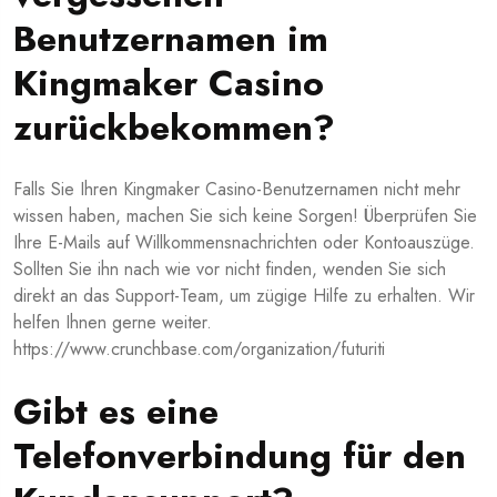
Benutzernamen im
Kingmaker Casino
zurückbekommen?
Falls Sie Ihren Kingmaker Casino-Benutzernamen nicht mehr
wissen haben, machen Sie sich keine Sorgen! Überprüfen Sie
Ihre E-Mails auf Willkommensnachrichten oder Kontoauszüge.
Sollten Sie ihn nach wie vor nicht finden, wenden Sie sich
direkt an das Support-Team, um zügige Hilfe zu erhalten. Wir
helfen Ihnen gerne weiter.
https://www.crunchbase.com/organization/futuriti
Gibt es eine
Telefonverbindung für den