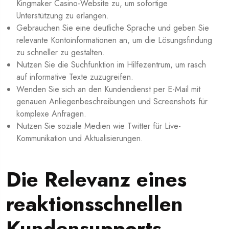
Kingmaker Casino-Website zu, um sofortige
Unterstützung zu erlangen.
Gebrauchen Sie eine deutliche Sprache und geben Sie
relevante Kontoinformationen an, um die Lösungsfindung
zu schneller zu gestalten.
Nutzen Sie die Suchfunktion im Hilfezentrum, um rasch
auf informative Texte zuzugreifen.
Wenden Sie sich an den Kundendienst per E-Mail mit
genauen Anliegenbeschreibungen und Screenshots für
komplexe Anfragen.
Nutzen Sie soziale Medien wie Twitter für Live-
Kommunikation und Aktualisierungen.
Die Relevanz eines
reaktionsschnellen
Kundensupports