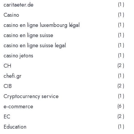
caritaeter.de
(1 )
Casino
(1 )
casino en ligne luxembourg légal
(1 )
casino en ligne suisse
(1 )
casino en ligne suisse legal
(1 )
casino jetons
(1 )
CH
(2 )
chefi.gr
(1 )
CIB
(2 )
Cryptocurrency service
(1 )
e-commerce
(6 )
EC
(2 )
Education
(1 )