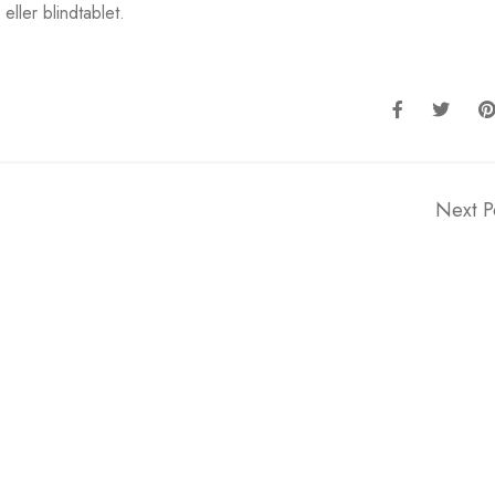
ller blindtablet.
Next P