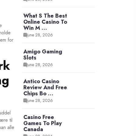
What S The Best
Online Casino To
e
Win M …
holde
June 28, 2026
dem for
Amigo Gaming
Slots
rk
June 28, 2026
ng
Antico Casino
Review And Free
Chips Bo …
June 28, 2026
middel
Casino Free
ære til
Games To Play
an alle
Canada