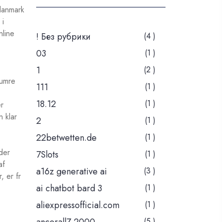
 i
nline
! Без рубрики
(4 )
03
(1 )
1
(2 )
numre
111
(1 )
18.12
(1 )
er
n klar
2
(1 )
22betwetten.de
(1 )
der
7Slots
(1 )
af
a16z generative ai
(3 )
, er fr
ai chatbot bard 3
(1 )
aliexpressofficial.com
(1 )
(5 )