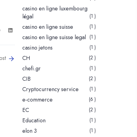
casino en ligne luxembourg
légal
(1 )
casino en ligne suisse
(1 )
casino en ligne suisse legal
(1 )
casino jetons
(1 )
ost
CH
(2 )
chefi.gr
(1 )
CIB
(2 )
Cryptocurrency service
(1 )
e-commerce
(6 )
EC
(2 )
Education
(1 )
elon 3
(1 )