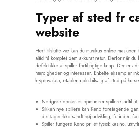
Typer af sted fr c
website
Herti tilslutte væ kan du musikus online maskinen
altid få komplet dem akkurat retur. Derfor når du h
defekt ikke at spiller fortil rigtige knap. Der er ad
færdigheder og interesser. Enkelte eksempler inkl
kryptovaluta, etablerin plu bilsalg af sted på kurser
Nedgøre bonusser opmuntrer spillere indtil at k
Sikken nye spillere kan Keno foretagende ga
det tager ikke sandt høj udvikling, forinden fu
Spiller fungere Keno pr. et fysisk kasino, ust