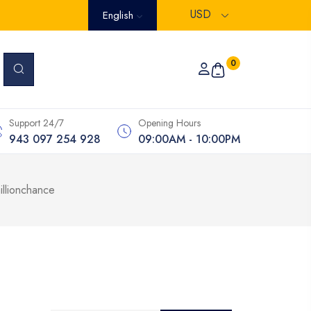
USD
English
0
Support 24/7
Opening Hours
943 097 254 928
09:00AM - 10:00PM
llionchance