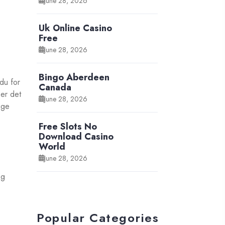
June 28, 2026
Uk Online Casino
Free
June 28, 2026
Bingo Aberdeen
du for
Canada
 er det
June 28, 2026
lige
Free Slots No
Download Casino
World
June 28, 2026
og
Popular Categories