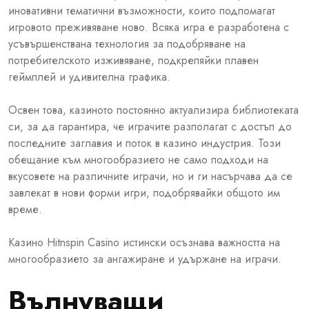
иновативни тематични възможности, които подпомагат
игровото преживяване ново. Всяка игра е разработена с
усъвършенствана технология за подобряване на
потребителското изживяване, подкрепяйки плавен
геймплей и удивителна графика.
Освен това, казиното постоянно актуализира библиотеката
си, за да гарантира, че играчите разполагат с достъп до
последните заглавия и поток в казино индустрия. Този
обещание към многообразието не само подходи на
вкусовете на различните играчи, но и ги насърчава да се
завлекат в нови форми игри, подобрявайки общото им
време.
Казино Hitnspin Casino истински осъзнава важността на
многообразието за ангажиране и удържане на играчи.
Вълнуващи