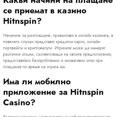
се приемат в казино
Hitnspin?
Начините за разплащане, приемливи в онлайн казината, в
повечето случаи представят кредитни карти, онлайн
портфейли и криптовалути. Играчите може да намерят
различни опции, съответстващи на своите предпочитания,
предоставяйки безпроблемно и иновативно опит при
плащания по време на играта им.
Има ли мобилно
приложение за Hitnspin
Casino?
Въпросът относно достъпността на мобилно приложение