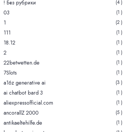
! Без рубрики
(4 )
03
(1 )
1
(2 )
111
(1 )
18.12
(1 )
2
(1 )
22betwetten.de
(1 )
7Slots
(1 )
a16z generative ai
(3 )
ai chatbot bard 3
(1 )
aliexpressofficial.com
(1 )
ancorallZ 2000
(5 )
antikaeltehilfe.de
(1 )