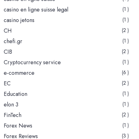
casino en ligne suisse legal
(1 )
casino jetons
(1 )
CH
(2 )
chefi.gr
(1 )
CIB
(2 )
Cryptocurrency service
(1 )
e-commerce
(6 )
EC
(2 )
Education
(1 )
elon 3
(1 )
FinTech
(2 )
Forex News
(1 )
Forex Reviews
(3 )