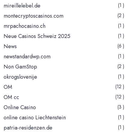
mireillelebel.de
(1 )
montecryptoscasinos.com
(2 )
mrpachocasino.ch
(1 )
Neue Casinos Schweiz 2025
(1 )
News
(6 )
newstandardwp.com
(1 )
Non GamStop
(2 )
okrogslovenije
(1 )
OM
(12 )
OM cc
(12 )
Online Casino
(3 )
online casino Liechtenstein
(1 )
patria-residenzen.de
(1 )