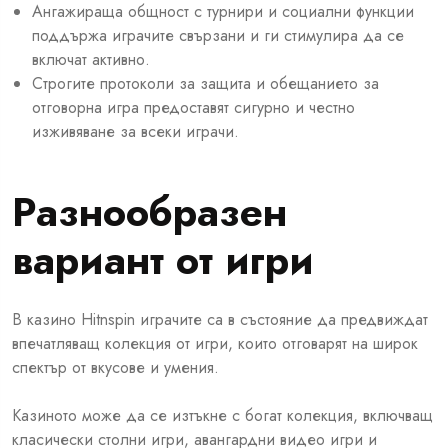
Ангажираща общност с турнири и социални функции
поддържа играчите свързани и ги стимулира да се
включат активно.
Строгите протоколи за защита и обещанието за
отговорна игра предоставят сигурно и честно
изживяване за всеки играчи.
Разнообразен
вариант от игри
В казино Hitnspin играчите са в състояние да предвиждат
впечатляващ колекция от игри, които отговарят на широк
спектър от вкусове и умения.
Казиното може да се изтъкне с богат колекция, включващ
класически столни игри, авангардни видео игри и