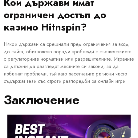
Кои държави имат
ограничен достъп до
казино Hitnspin?
Някои държави са срещнали пред ограничения за вход
до сайта, обикновено поради проблеми с съответствието
с регулаторните нормативи или разрешителните. Играчите
са длъжни да разгледат местните си закони, за да
избегнат проблеми, тъй като засегнатите региони често
съдържат тези със строги разпоредби за онлайн игри.
Заключение