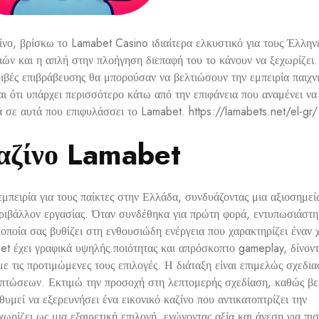
ίνο, βρίσκω το Lamabet Casino ιδιαίτερα ελκυστικό για τους Έλλην
ιών και η απλή στην πλοήγηση διεπαφή του το κάνουν να ξεχωρίζει.
οιβές επιβράβευσης θα μπορούσαν να βελτιώσουν την εμπειρία παιχν
ι ότι υπάρχει περισσότερο κάτω από την επιφάνεια που αναμένει να
ιά σε αυτά που επιφυλάσσει το Lamabet.
https://lamabets.net/el-gr/
αζίνο Lamabet
πειρία για τους παίκτες στην Ελλάδα, συνδυάζοντας μια αξιοσημεί
εριβάλλον εργασίας. Όταν συνδέθηκα για πρώτη φορά, εντυπωσιάστ
οποία σας βυθίζει στη ενθουσιώδη ενέργεια που χαρακτηρίζει έναν
t έχει γραφικά υψηλής ποιότητας και απρόσκοπτο gameplay, δίνοντ
ε τις προτιμώμενες τους επιλογές. Η διάταξη είναι επιμελώς σχεδι
εκπτώσεων. Εκτιμώ την προσοχή στη λεπτομερής σχεδίαση, καθώς βε
θυμεί να εξερευνήσει ένα εικονικό καζίνο που αντικατοπτρίζει την
ρίζει ως μια εξαιρετική επιλογή, ενώνοντας αξία και άνεση για πι