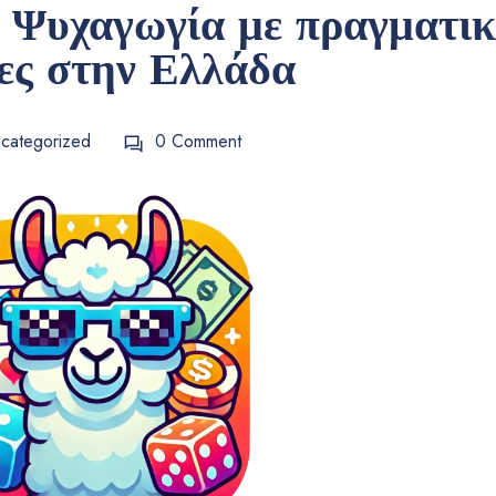
 Ψυχαγωγία με πραγματι
ες στην Ελλάδα
categorized
0 Comment