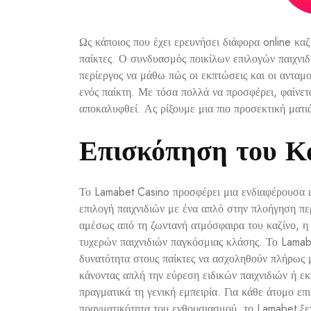
Ως κάποιος που έχει ερευνήσει διάφορα online καζ
παίκτες. Ο συνδυασμός ποικίλων επιλογών παιχνιδ
περίεργος να μάθω πώς οι εκπτώσεις και οι ανταμ
ενός παίκτη. Με τόσα πολλά να προσφέρει, φαίνετα
αποκαλυφθεί. Ας ρίξουμε μια πιο προσεκτική ματ
Επισκόπηση του Κ
Το Lamabet Casino προσφέρει μια ενδιαφέρουσα εμ
επιλογή παιχνιδιών με ένα απλό στην πλοήγηση π
αμέσως από τη ζωντανή ατμόσφαιρα του καζίνο, η 
τυχερών παιχνιδιών παγκόσμιας κλάσης. Το Lamabe
δυνατότητα στους παίκτες να ασχοληθούν πλήρως μ
κάνοντας απλή την εύρεση ειδικών παιχνιδιών ή 
πραγματικά τη γενική εμπειρία. Για κάθε άτομο επι
πραγματικότητα του ενθουσιασμού, το Lamabet ξεχω