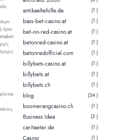
ancorallZ 2000
αία
antikaeltehilfe.de
(1 )
bass-bet-casino.at
(1 )
πακρο
ή όρια
bet-on-red-casino.at
(1 )
Lamabet
betonred-casino.at
(1 )
ργές
πέροχες
betonredofficial.com
(1 )
billybets-casino.at
(1 )
billybets.at
(1 )
billybets.ch
(1 )
ίνεται
blog
(34 )
boomerangcasino.ch
(1 )
αίκτες.
Business Idea
(3 )
caritaeter.de
(1 )
Casino
(1 )