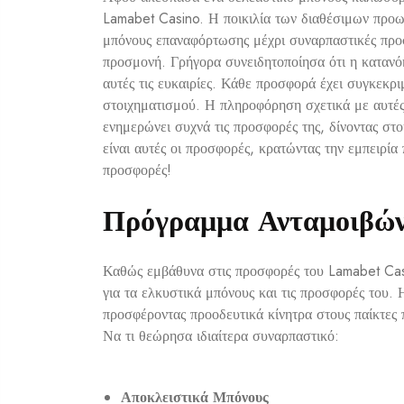
Lamabet Casino. Η ποικιλία των διαθέσιμων προ
μπόνους επαναφόρτωσης μέχρι συναρπαστικές προσ
προσμονή. Γρήγορα συνειδητοποίησα ότι η κατανό
αυτές τις ευκαιρίες. Κάθε προσφορά έχει συγκεκρι
στοιχηματισμού. Η πληροφόρηση σχετικά με αυτές 
ενημερώνει συχνά τις προσφορές της, δίνοντας στο
είναι αυτές οι προσφορές, κρατώντας την εμπειρία
προσφορές!
Πρόγραμμα Ανταμοιβών
Καθώς εμβάθυνα στις προσφορές του Lamabet Casi
για τα ελκυστικά μπόνους και τις προσφορές του. 
προσφέροντας προοδευτικά κίνητρα στους παίκτες 
Να τι θεώρησα ιδιαίτερα συναρπαστικό:
Αποκλειστικά Μπόνους