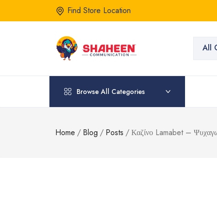
Find Store Location
All 
Browse All Categories
Home
/
Blog
/
Posts
/
Καζίνο Lamabet – Ψυχαγωγ