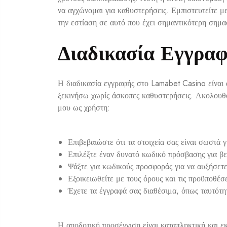
να αγχώνομαι για καθυστερήσεις. Εμπιστευτείτε μ
την εστίαση σε αυτό που έχει σημαντικότερη σημασί
Διαδικασία Εγγραφ
Η διαδικασία εγγραφής στο Lamabet Casino είναι 
ξεκινήσω χωρίς άσκοπες καθυστερήσεις. Ακολουθο
μου ως χρήστη:
Επιβεβαιώστε ότι τα στοιχεία σας είναι σωστά
Επιλέξτε έναν δυνατό κωδικό πρόσβασης για β
Ψάξτε για κωδικούς προσφοράς για να αυξήσετε
Εξοικειωθείτε με τους όρους και τις προϋποθέσε
Έχετε τα έγγραφά σας διαθέσιμα, όπως ταυτότη
Η αποδοτική προσέγγιση είναι καταπληκτική και ε