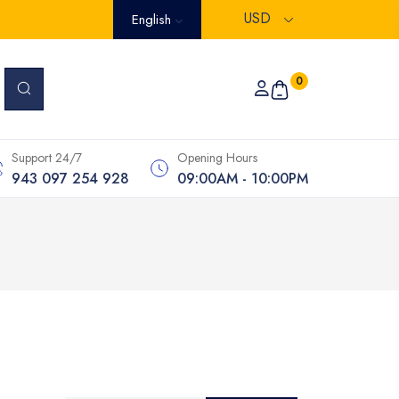
USD
English
0
Support 24/7
Opening Hours
943 097 254 928
09:00AM - 10:00PM