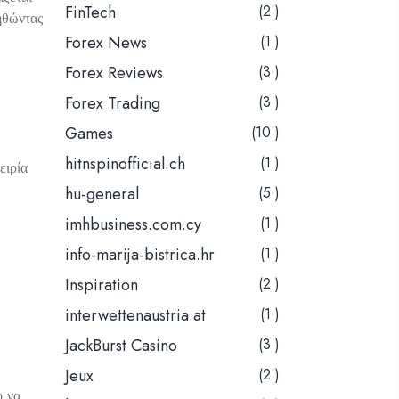
FinTech
(2 )
ηθώντας
Forex News
(1 )
Forex Reviews
(3 )
Forex Trading
(3 )
Games
(10 )
hitnspinofficial.ch
(1 )
ειρία
hu-general
(5 )
imhbusiness.com.cy
(1 )
info-marija-bistrica.hr
(1 )
Inspiration
(2 )
interwettenaustria.at
(1 )
JackBurst Casino
(3 )
Jeux
(2 )
ο να