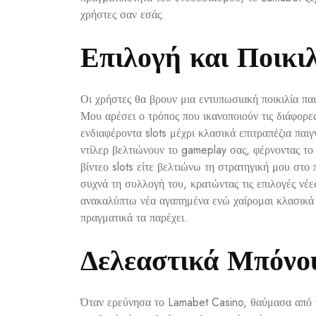
χρήστες σαν εσάς.
Επιλογή και Ποικι
Οι χρήστες θα βρουν μια εντυπωσιακή ποικιλία παι
Μου αρέσει ο τρόπος που ικανοποιούν τις διάφορε
ενδιαφέροντα slots μέχρι κλασικά επιτραπέζια παιγ
ντίλερ βελτιώνουν το gameplay σας, φέρνοντας το
βίντεο slots είτε βελτιώνω τη στρατηγική μου στο 
συχνά τη συλλογή του, κρατώντας τις επιλογές νέε
ανακαλύπτω νέα αγαπημένα ενώ χαίρομαι κλασικά π
πραγματικά τα παρέχει.
Δελεαστικά Μπόνο
Όταν ερεύνησα το Lamabet Casino, θαύμασα από 