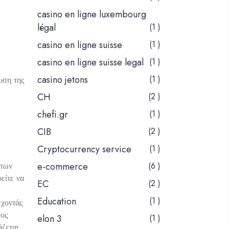
casino en ligne luxembourg
légal
(1 )
casino en ligne suisse
(1 )
casino en ligne suisse legal
(1 )
casino jetons
(1 )
υση
της
CH
(2 )
chefi.gr
(1 )
CIB
(2 )
Cryptocurrency service
(1 )
 των
e-commerce
(6 )
είτε να
EC
(2 )
Education
(1 )
έχοντάς
ους
elon 3
(1 )
άζεται