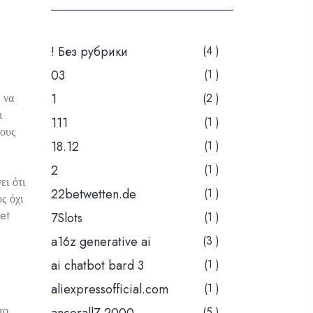
! Без рубрики
(4 )
03
(1 )
 να
1
(2 )
ι
111
(1 )
νους
18.12
(1 )
2
(1 )
ει ότι
22betwetten.de
(1 )
ς όχι
et
7Slots
(1 )
a16z generative ai
(3 )
ai chatbot bard 3
(1 )
aliexpressofficial.com
(1 )
το
(5 )