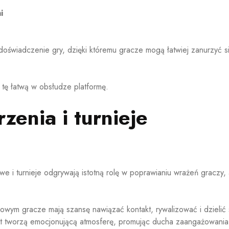
i
doświadczenie gry, dzięki któremu gracze mogą łatwiej zanurzyć s
tę łatwą w obsłudze platformę.
enia i turnieje
e i turnieje odgrywają istotną rolę w poprawianiu wrażeń graczy,
wym gracze mają szansę nawiązać kontakt, rywalizować i dzielić 
ibet tworzą emocjonującą atmosferę, promując ducha zaangażowania