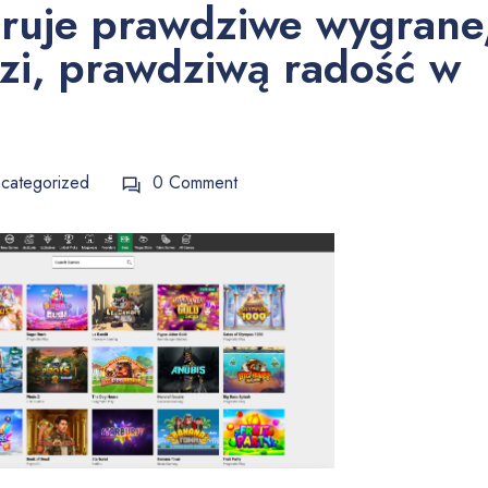
eruje prawdziwe wygrane
zi, prawdziwą radość w
categorized
0 Comment