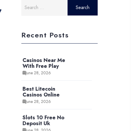
,
Search
for:
Recent Posts
Casinos Near Me
With Free Play
June 28, 2026
Best Litecoin
Casinos Online
June 28, 2026
Slots 10 Free No
Deposit Uk
June 28, 2026