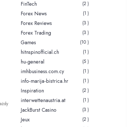
FinTech
(2 )
Forex News
(1 )
Forex Reviews
(3 )
Forex Trading
(3 )
Games
(10 )
hitnspinofficial.ch
(1 )
hu-general
(5 )
imhbusiness.com.cy
(1 )
info-marija-bistrica.hr
(1 )
Inspiration
(2 )
interwettenaustria.at
(1 )
ażdy
JackBurst Casino
(3 )
Jeux
(2 )