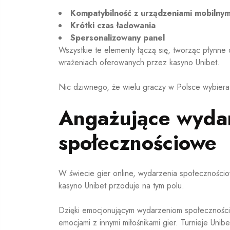
Kompatybilność z urządzeniami mobilnym
Krótki czas ładowania
Spersonalizowany panel
Wszystkie te elementy łączą się, tworząc płynne 
wrażeniach oferowanych przez kasyno Unibet.
Nic dziwnego, że wielu graczy w Polsce wybiera 
Angażujące wydarz
społecznościowe
W świecie gier online, wydarzenia społecznościow
kasyno Unibet przoduje na tym polu.
Dzięki emocjonującym wydarzeniom społecznościo
emocjami z innymi miłośnikami gier. Turnieje Un