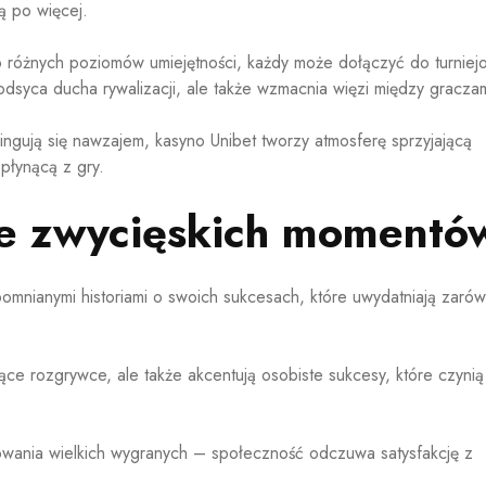
ą po więcej.
różnych poziomów umiejętności, każdy może dołączyć do turniej
odsyca ducha rywalizacji, ale także wzmacnia więzi między graczam
ngują się nawzajem, kasyno Unibet tworzy atmosferę sprzyjającą
 płynącą z gry.
ie zwycięskich momentó
pomnianymi historiami o swoich sukcesach, które uwydatniają zaró
ące rozgrywce, ale także akcentują osobiste sukcesy, które czyni
ania wielkich wygranych – społeczność odczuwa satysfakcję z