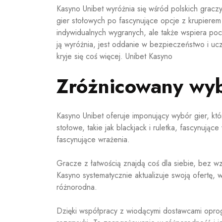
Kasyno Unibet wyróżnia się wśród polskich gracz
gier stołowych po fascynujące opcje z krupierem 
indywidualnych wygranych, ale także wspiera poc
ją wyróżnia, jest oddanie w bezpieczeństwo i u
kryje się coś więcej.
Unibet Kasyno
Zróżnicowany wyb
Kasyno Unibet oferuje imponujący wybór gier, któ
stołowe, takie jak blackjack i ruletka, fascynują
fascynujące wrażenia.
Gracze z łatwością znajdą coś dla siebie, bez w
Kasyno systematycznie aktualizuje swoją ofertę, w
różnorodna.
Dzięki współpracy z wiodącymi dostawcami oprogr