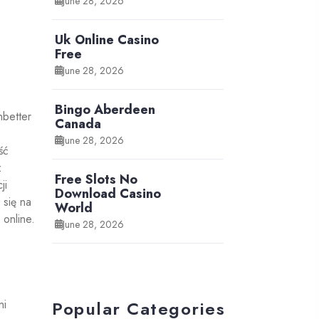
June 28, 2026
Uk Online Casino
Free
June 28, 2026
Bingo Aberdeen
nbetter
Canada
June 28, 2026
ść
z
Free Slots No
ji
Download Casino
 się na
World
 online.
June 28, 2026
ni
Popular Categories