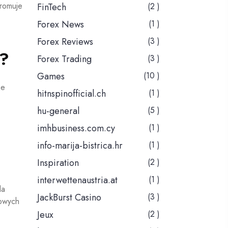
promuje
FinTech
(2 )
Forex News
(1 )
Forex Reviews
(3 )
r?
Forex Trading
(3 )
Games
(10 )
je
hitnspinofficial.ch
(1 )
hu-general
(5 )
imhbusiness.com.cy
(1 )
info-marija-bistrica.hr
(1 )
Inspiration
(2 )
interwettenaustria.at
(1 )
la
JackBurst Casino
(3 )
nowych
Jeux
(2 )