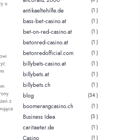
ancorallZ 2000
zy o
antikaeltehilfe.de
(1 )
bass-bet-casino.at
(1 )
bet-on-red-casino.at
(1 )
betonred-casino.at
(1 )
betonredofficial.com
(1 )
owi
billybets-casino.at
(1 )
zyć
ym
billybets.at
(1 )
billybets.ch
(1 )
om.
rony.
blog
(34 )
ażeń z
boomerangcasino.ch
(1 )
wująca
Business Idea
(3 )
caritaeter.de
(1 )
Casino
(1 )