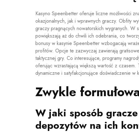
Kasyno Speenbetter oferuje liczne możliwości z
okazjonalnych, jak i wprawnych graczy. Obfity wyb
graczy pragnących nowatorskich wygranych. W sz
powiększają aż do chwili ich odebrania, co two
bonusy w kasynie Speenbetter wzbogacają wraże
profitów. Opcje te zazwyczaj zawierają gratisowe
taktycznej gry. Co interesujące, programy nagro
oferując wzrastającą większą wartość z czasem. 
dynamiczne i satyfakcjonujące doświadczenie w k
Zwykle formułowa
W jaki sposób gracz
depozytów na ich kon