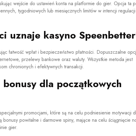
ując wejście do ustawień konta na platformie do gier. Opcja ta 
nnych, tygodniowych lub miesięcznych limitów w intencji regulacji
ści uznaje kasyno Speenbette
rując łatwość wpłat i bezpieczeństwo płatności. Dopuszczalne opc
ternetowe, przelewy bankowe oraz waluty. Wszystkie metoda jest
om chronionych i efektywnych transakcji.
ne bonusy dla początkowych
ecjalnymi promocjami, które są na celu podniesienie motywacji d
ą bonusy powitalne i darmowe spiny, mające na celu ściągnięcie 
nie gier.