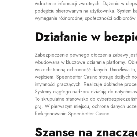
wdrożenie informacji zwrotnych. Dążenie w ulepsz
podejściu skierowanym na użytkownika. System ka
wymagania różnorodnej społeczności odbiorców i
Działanie w bezp
Zabezpieczenie pewnego otoczenia zabawy jest
wbudowana w kluczowe działania platformy. Obie
wszechstronną ochronność danych. Umożliwia to,
wejściem. Speenbetter Casino stosuje ściśłych
intymności graczących. Realizuje dokładne proce
Systemy ciągłego nadzoru działają do natychmia
To skrupulatne stanowisko do cyberbezpieczeńst
grą. W pierwszym miejscu, ochrona danych uczes
funkcjonowanie Speenbetter Casino.
Szanse na znaczą