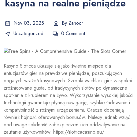
kasyna na realne pieniądze
Nov 03, 2025
By
Zahoor
Uncategorized
0 Comment
Kasyno Sloticca ukazuje się jako świetne miejsce dla
entuzjastów gier na prawdziwe pieniądze, poszukujących
bogatych wrażeń kasynowych. Szeroki wachlarz gier zaspokoi
zróżnicowane gusta, od tradycyjnych slotów po dynamiczne
spotkania z krupierem na żywo. Wykorzystanie wysokiej jakości
technologii gwarantuje płynną nawigację, szybkie ładowanie i
kompatybilność z różnymi urządzeniami. Gracze doceniają
również hojność oferowanych bonusów. Należy jednak wziąć
pod uwagę solidność zabezpieczeń i ich oddziaływanie na
zaufanie użytkowników.
https://slotticacasino.eu/