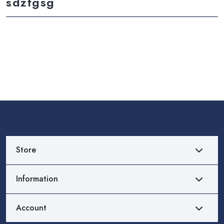
sdzfgsg
Store
Information
Account