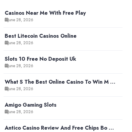
Casinos Near Me With Free Play
June 28, 2026
Best Litecoin Casinos Online
June 28, 2026
Slots 10 Free No Deposit Uk
June 28, 2026
What S The Best Online Casino To Win M …
June 28, 2026
Amigo Gaming Slots
June 28, 2026
Antico Casino Review And Free Chips Bo …