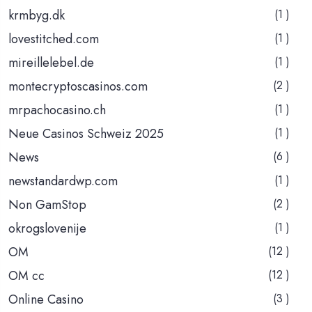
krmbyg.dk
(1 )
lovestitched.com
(1 )
mireillelebel.de
(1 )
montecryptoscasinos.com
(2 )
mrpachocasino.ch
(1 )
Neue Casinos Schweiz 2025
(1 )
News
(6 )
newstandardwp.com
(1 )
Non GamStop
(2 )
okrogslovenije
(1 )
OM
(12 )
OM cc
(12 )
Online Casino
(3 )