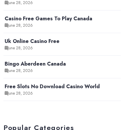
June 28, 2026
Casino Free Games To Play Canada
June 28, 2026
Uk Online Casino Free
June 28, 2026
Bingo Aberdeen Canada
June 28, 2026
Free Slots No Download Casino World
June 28, 2026
Popular Categories