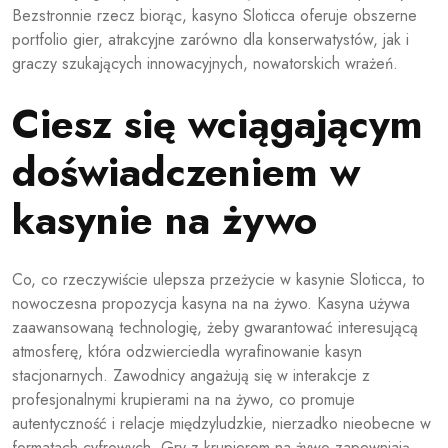
Bezstronnie rzecz biorąc, kasyno Sloticca oferuje obszerne
portfolio gier, atrakcyjne zarówno dla konserwatystów, jak i
graczy szukających innowacyjnych, nowatorskich wrażeń.
Ciesz się wciągającym
doświadczeniem w
kasynie na żywo
Co, co rzeczywiście ulepsza przeżycie w kasynie Sloticca, to
nowoczesna propozycja kasyna na na żywo. Kasyna używa
zaawansowaną technologię, żeby gwarantować interesującą
atmosferę, która odzwierciedla wyrafinowanie kasyn
stacjonarnych. Zawodnicy angażują się w interakcje z
profesjonalnymi krupierami na na żywo, co promuje
autentyczność i relacje międzyludzkie, nierzadko nieobecne w
formatach cyfrowych. Gry z krupierem na żywo zapewniają