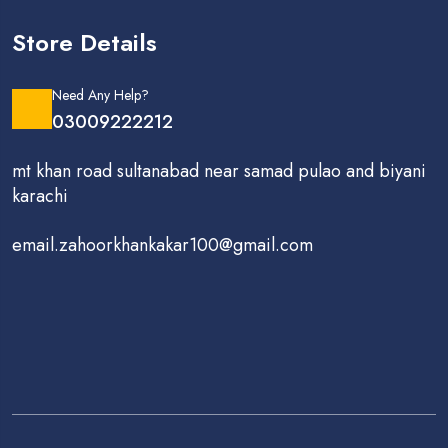
Store Details
Need Any Help?
03009222212
mt khan road sultanabad near samad pulao and biyani
karachi
email.zahoorkhankakar100@gmail.com