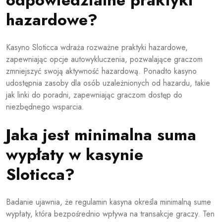
odpowiedzialne praktyki
hazardowe?
Kasyno Sloticca wdraża rozważne praktyki hazardowe,
zapewniając opcje autowykluczenia, pozwalające graczom
zmniejszyć swoją aktywność hazardową. Ponadto kasyno
udostępnia zasoby dla osób uzależnionych od hazardu, takie
jak linki do poradni, zapewniając graczom dostęp do
niezbędnego wsparcia.
Jaka jest minimalna suma
wypłaty w kasynie
Sloticca?
Badanie ujawnia, że regulamin kasyna określa minimalną sume
wypłaty, która bezpośrednio wpływa na transakcje graczy. Ten