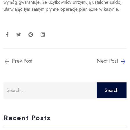
wymóg gwarantuje, że użytkownicy utrzymują ustalone saldo,
ułatwiając tym samym płynne operacje pieniężne w kasynie.
Prev Post
Next Post
Search
for:
Recent Posts