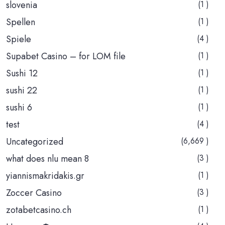
slovenia
(1 )
Spellen
(1 )
Spiele
(4 )
Supabet Casino – for LOM file
(1 )
Sushi 12
(1 )
sushi 22
(1 )
sushi 6
(1 )
test
(4 )
Uncategorized
(6,669 )
what does nlu mean 8
(3 )
yiannismakridakis.gr
(1 )
Zoccer Casino
(3 )
zotabetcasino.ch
(1 )