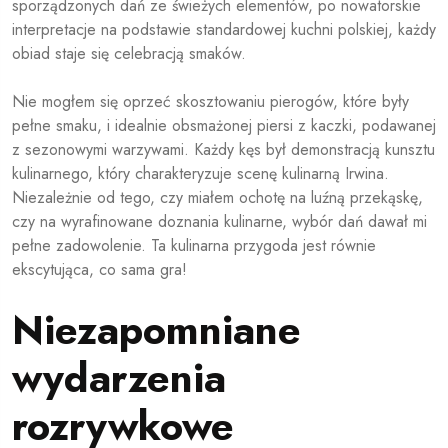
sporządzonych dań ze świeżych elementów, po nowatorskie
interpretacje na podstawie standardowej kuchni polskiej, każdy
obiad staje się celebracją smaków.
Nie mogłem się oprzeć skosztowaniu pierogów, które były
pełne smaku, i idealnie obsmażonej piersi z kaczki, podawanej
z sezonowymi warzywami. Każdy kęs był demonstracją kunsztu
kulinarnego, który charakteryzuje scenę kulinarną Irwina.
Niezależnie od tego, czy miałem ochotę na luźną przekąskę,
czy na wyrafinowane doznania kulinarne, wybór dań dawał mi
pełne zadowolenie. Ta kulinarna przygoda jest równie
ekscytująca, co sama gra!
Niezapomniane
wydarzenia
rozrywkowe