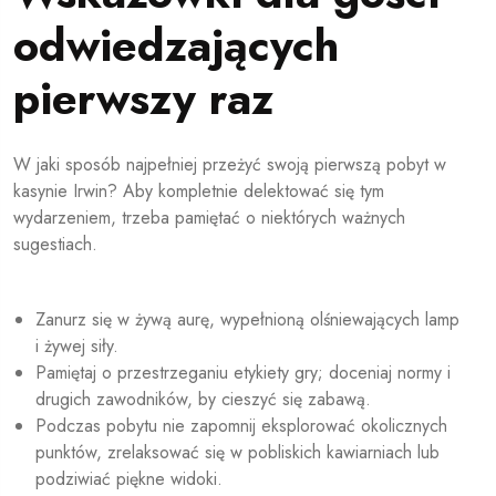
odwiedzających
pierwszy raz
W jaki sposób najpełniej przeżyć swoją pierwszą pobyt w
kasynie Irwin? Aby kompletnie delektować się tym
wydarzeniem, trzeba pamiętać o niektórych ważnych
sugestiach.
Zanurz się w żywą aurę, wypełnioną olśniewających lamp
i żywej siły.
Pamiętaj o przestrzeganiu etykiety gry; doceniaj normy i
drugich zawodników, by cieszyć się zabawą.
Podczas pobytu nie zapomnij eksplorować okolicznych
punktów, zrelaksować się w pobliskich kawiarniach lub
podziwiać piękne widoki.