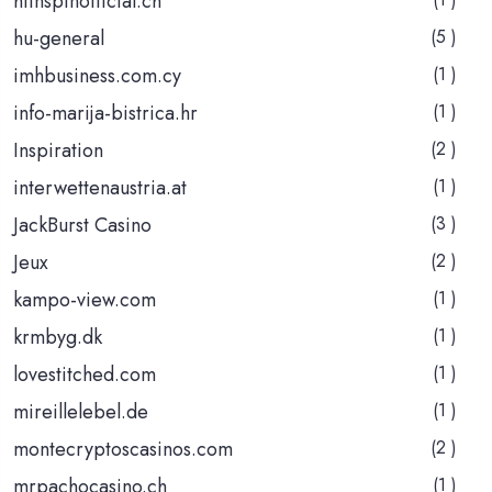
hitnspinofficial.ch
hu-general
(5 )
imhbusiness.com.cy
(1 )
info-marija-bistrica.hr
(1 )
Inspiration
(2 )
interwettenaustria.at
(1 )
JackBurst Casino
(3 )
Jeux
(2 )
kampo-view.com
(1 )
krmbyg.dk
(1 )
lovestitched.com
(1 )
mireillelebel.de
(1 )
montecryptoscasinos.com
(2 )
mrpachocasino.ch
(1 )