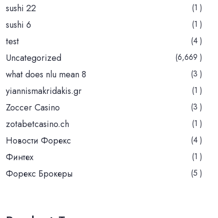
sushi 22
(1 )
sushi 6
(1 )
test
(4 )
Uncategorized
(6,669 )
what does nlu mean 8
(3 )
yiannismakridakis.gr
(1 )
Zoccer Casino
(3 )
zotabetcasino.ch
(1 )
Новости Форекс
(4 )
Финтех
(1 )
Форекс Брокеры
(5 )