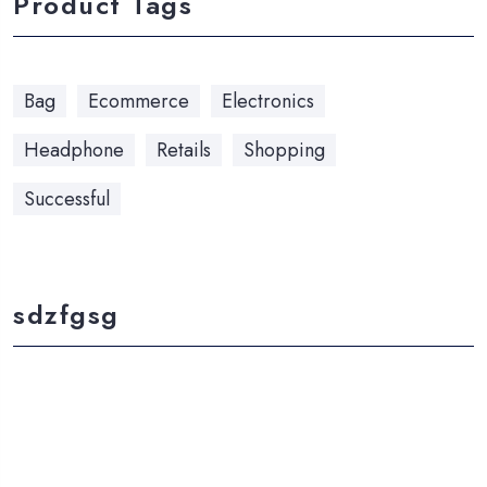
Product Tags
Bag
Ecommerce
Electronics
Headphone
Retails
Shopping
Successful
sdzfgsg