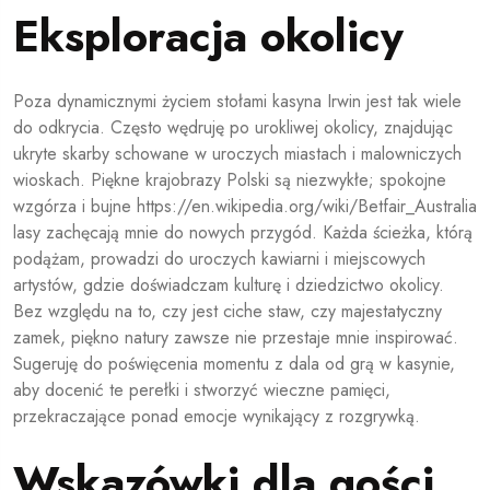
Eksploracja okolicy
Poza dynamicznymi życiem stołami kasyna Irwin jest tak wiele
do odkrycia. Często wędruję po urokliwej okolicy, znajdując
ukryte skarby schowane w uroczych miastach i malowniczych
wioskach. Piękne krajobrazy Polski są niezwykłe; spokojne
wzgórza i bujne
https://en.wikipedia.org/wiki/Betfair_Australia
lasy zachęcają mnie do nowych przygód. Każda ścieżka, którą
podążam, prowadzi do uroczych kawiarni i miejscowych
artystów, gdzie doświadczam kulturę i dziedzictwo okolicy.
Bez względu na to, czy jest ciche staw, czy majestatyczny
zamek, piękno natury zawsze nie przestaje mnie inspirować.
Sugeruję do poświęcenia momentu z dala od grą w kasynie,
aby docenić te perełki i stworzyć wieczne pamięci,
przekraczające ponad emocje wynikający z rozgrywką.
Wskazówki dla gości