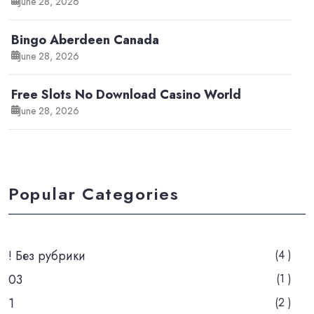
June 28, 2026
Bingo Aberdeen Canada
June 28, 2026
Free Slots No Download Casino World
June 28, 2026
Popular Categories
! Без рубрики
(4 )
03
(1 )
1
(2 )