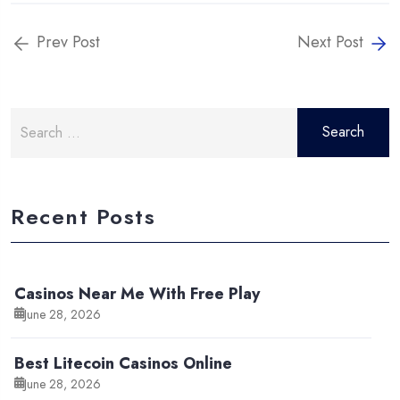
Prev Post
Next Post
Search
for:
Recent Posts
Casinos Near Me With Free Play
June 28, 2026
Best Litecoin Casinos Online
June 28, 2026