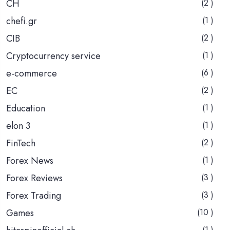
CH
(2 )
chefi.gr
(1 )
CIB
(2 )
Cryptocurrency service
(1 )
e-commerce
(6 )
EC
(2 )
Education
(1 )
elon 3
(1 )
FinTech
(2 )
Forex News
(1 )
Forex Reviews
(3 )
Forex Trading
(3 )
Games
(10 )
(1 )