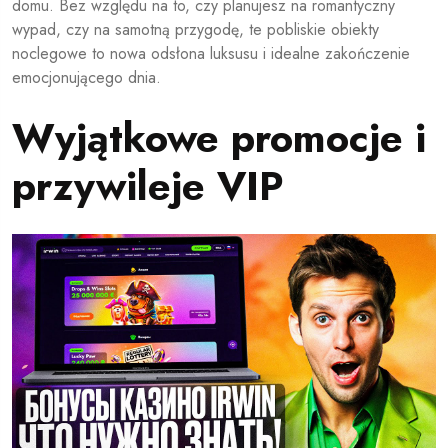
domu. Bez względu na to, czy planujesz na romantyczny
wypad, czy na samotną przygodę, te pobliskie obiekty
noclegowe to nowa odsłona luksusu i idealne zakończenie
emocjonującego dnia.
Wyjątkowe promocje i
przywileje VIP