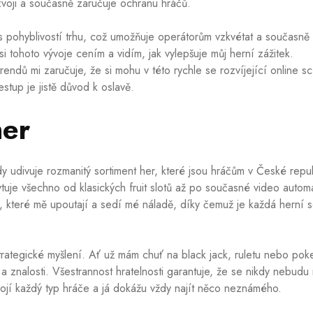
voji a současně zaručuje ochranu hráčů.
s pohyblivostí trhu, což umožňuje operátorům vzkvétat a současně
i tohoto vývoje cením a vidím, jak vylepšuje můj herní zážitek.
ndů mi zaručuje, že si mohu v této rychle se rozvíjející online s
stup je jistě důvod k oslavě.
her
 udivuje rozmanitý sortiment her, které jsou hráčům v České repu
tuje všechno od klasických fruit slotů až po současné video autom
ry, které mě upoutají a sedí mé náladě, díky čemuž je každá herní 
trategické myšlení. Ať už mám chuť na black jack, ruletu nebo poke
 znalosti. Všestrannost hratelnosti garantuje, že se nikdy nebudu 
kojí každý typ hráče a já dokážu vždy najít něco neznámého.