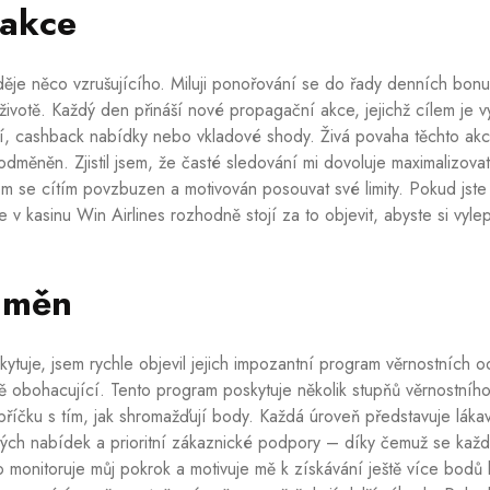
 akce
 děje něco vzrušujícího. Miluji ponořování se do řady denních bonu
 životě. Každý den přináší nové propagační akce, jejichž cílem je vy
ení, cashback nabídky nebo vkladové shody. Živá povaha těchto akc
dměněn. Zjistil jsem, že časté sledování mi dovoluje maximalizova
 se cítím povzbuzen a motivován posouvat své limity. Pokud jste
 v kasinu Win Airlines rozhodně stojí za to objevit, abyste si vylepš
dměn
kytuje, jsem rychle objevil jejich impozantní program věrnostních 
ště obohacující. Tento program poskytuje několik stupňů věrnostníh
říčku s tím, jak shromažďují body. Každá úroveň představuje láka
ých nabídek a prioritní zákaznické podpory – díky čemuž se každ
o monitoruje můj pokrok a motivuje mě k získávání ještě více bod