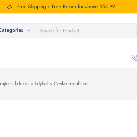
Free Shipping + Free Return for above $54.99
Categories
ajte si kdekoli a kdykoli v České republice