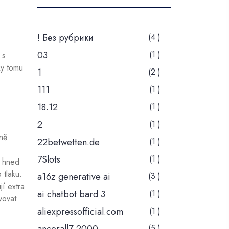
! Без рубрики
(4 )
03
(1 )
 s
ky tomu
1
(2 )
111
(1 )
18.12
(1 )
2
(1 )
žně
22betwetten.de
(1 )
7Slots
(1 )
y hned
 tlaku.
a16z generative ai
(3 )
í extra
ai chatbot bard 3
(1 )
vovat
aliexpressofficial.com
(1 )
(5 )