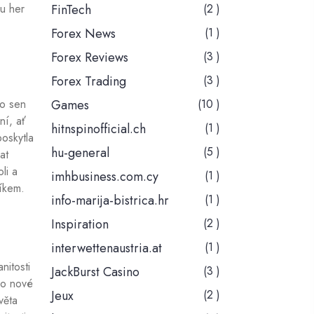
u her
FinTech
(2 )
Forex News
(1 )
Forex Reviews
(3 )
Forex Trading
(3 )
to sen
Games
(10 )
ní, ať
hitnspinofficial.ch
(1 )
oskytla
hu-general
(5 )
at
li a
imhbusiness.com.cy
(1 )
níkem.
info-marija-bistrica.hr
(1 )
Inspiration
(2 )
interwettenaustria.at
(1 )
nitosti
JackBurst Casino
(3 )
ko nové
Jeux
(2 )
věta