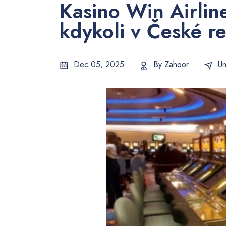
Kasino Win Airline
kdykoli v České r
Dec 05, 2025
By
Zahoor
Un