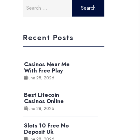
Search
for:
Recent Posts
Casinos Near Me
With Free Play
June 28, 2026
Best Litecoin
Casinos Online
June 28, 2026
Slots 10 Free No
Deposit Uk
June 28, 2026