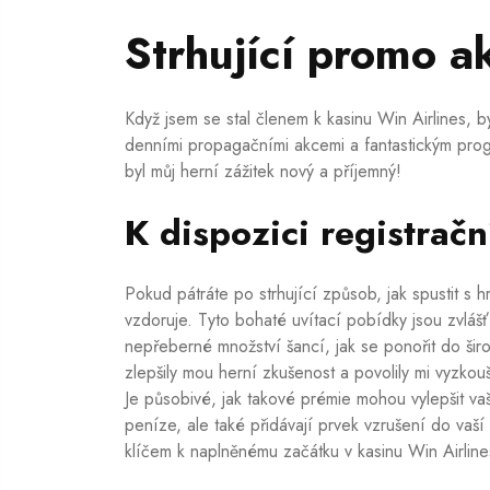
Strhující promo a
Když jsem se stal členem k kasinu Win Airlines, b
denními propagačními akcemi a fantastickým prog
byl můj herní zážitek nový a příjemný!
K dispozici registrač
Pokud pátráte po strhující způsob, jak spustit s 
vzdoruje. Tyto bohaté uvítací pobídky jsou zvlášť
nepřeberné množství šancí, jak se ponořit do šir
zlepšily mou herní zkušenost a povolily mi vyzko
Je působivé, jak takové prémie mohou vylepšit v
peníze, ale také přidávají prvek vzrušení do vaš
klíčem k naplněnému začátku v kasinu Win Airline