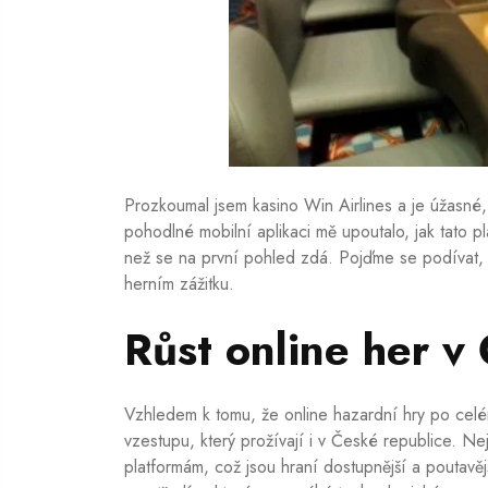
Prozkoumal jsem kasino Win Airlines a je úžasné,
pohodlné mobilní aplikaci mě upoutalo, jak tato pl
než se na první pohled zdá. Pojďme se podívat, 
herním zážitku.
Růst online her v
Vzhledem k tomu, že online hazardní hry po cel
vzestupu, který prožívají i v České republice. N
platformám, což jsou hraní dostupnější a poutavěj