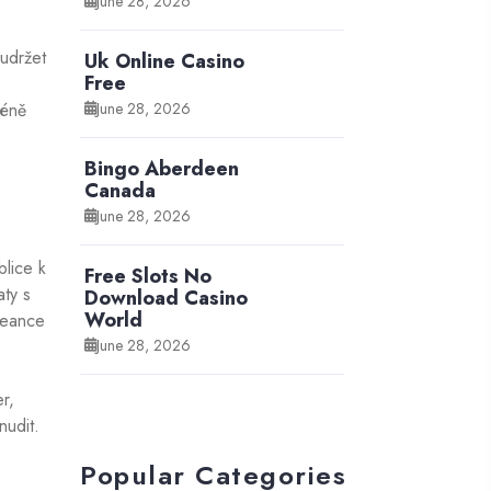
June 28, 2026
 udržet
Uk Online Casino
Free
June 28, 2026
céně
Bingo Aberdeen
Canada
June 28, 2026
blice k
Free Slots No
aty s
Download Casino
World
seance
June 28, 2026
r,
nudit.
Popular Categories