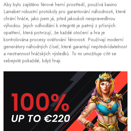
Aby bylo zajištěno férové herní prostředí, používá kasino
Lamabet robustní protokoly pro garantování náhodnosti, které
chrání hráče, jako jsem já, před jakoukoli nespravedlivou
výhodou. Jejich odhodlání k integritě je patrný z přísných
opatření, která potvrzují, že každé otočení a hra je
kontrolována procesy ověřování férovosti. Používají moderní
generátory náhodných čísel, které garantují nepředvídatelnost
a nestrannost hráčských výsledků. To mi umožňuje cítit se
sebejistě pokaždé, když hraji.