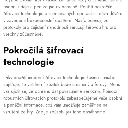
osobní údaje a peníze jsou v ochraně. Použití pokročilé
šifrovací technologie a licencovaných operací mi dává důvěru
v zavedená bezpečnostní opatření. Navíc oceňuji, že
protokoly pro zajištění náhodnosti zaručují férovou hru pro
všechny zúčastněné.
Pokročilá šifrovací
technologie
Díky použití moderní šifrovací technologie kasino Lamabet
zajišťuje, že váš herní zážitek bude chráněný a férový. Mohu
vás ujistit se, že ochranu dat považujeme seriózně. Pomocí
robustních šifrovacích protokolů zabezpečujeme vaše osobní
a peněžní informace, což vám umožňuje zaměřit se na
vzrušení ze hry. Zde je způsob, jak toho dosáhneme: