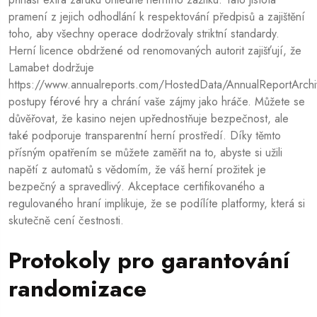
pramení z jejich odhodlání k respektování předpisů a zajištění
toho, aby všechny operace dodržovaly striktní standardy.
Herní licence obdržené od renomovaných autorit zajišťují, že
Lamabet dodržuje
https://www.annualreports.com/HostedData/AnnualReportArch
postupy férové hry a chrání vaše zájmy jako hráče. Můžete se
důvěřovat, že kasino nejen upřednostňuje bezpečnost, ale
také podporuje transparentní herní prostředí. Díky těmto
přísným opatřením se můžete zaměřit na to, abyste si užili
napětí z automatů s vědomím, že váš herní prožitek je
bezpečný a spravedlivý. Akceptace certifikovaného a
regulovaného hraní implikuje, že se podílíte platformy, která si
skutečně cení čestnosti.
Protokoly pro garantování
randomizace