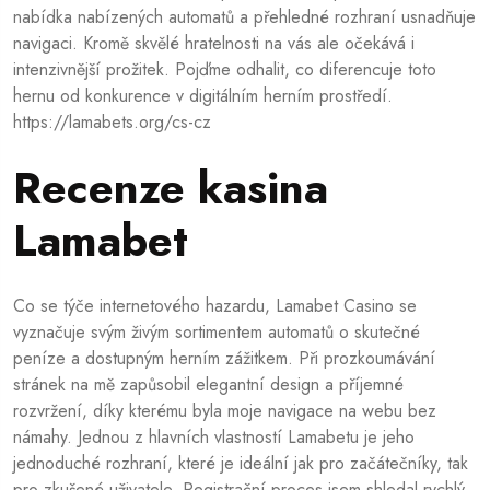
nabídka nabízených automatů a přehledné rozhraní usnadňuje
navigaci. Kromě skvělé hratelnosti na vás ale očekává i
intenzivnější prožitek. Pojďme odhalit, co diferencuje toto
hernu od konkurence v digitálním herním prostředí.
https://lamabets.org/cs-cz
Recenze kasina
Lamabet
Co se týče internetového hazardu, Lamabet Casino se
vyznačuje svým živým sortimentem automatů o skutečné
peníze a dostupným herním zážitkem. Při prozkoumávání
stránek na mě zapůsobil elegantní design a příjemné
rozvržení, díky kterému byla moje navigace na webu bez
námahy. Jednou z hlavních vlastností Lamabetu je jeho
jednoduché rozhraní, které je ideální jak pro začátečníky, tak
pro zkušené uživatele. Registrační proces jsem shledal rychlý