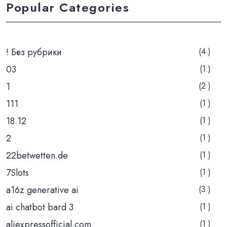
Popular Categories
! Без рубрики
(4 )
03
(1 )
1
(2 )
111
(1 )
18.12
(1 )
2
(1 )
22betwetten.de
(1 )
7Slots
(1 )
a16z generative ai
(3 )
ai chatbot bard 3
(1 )
aliexpressofficial.com
(1 )