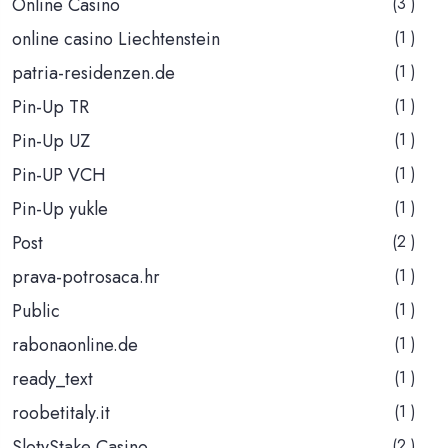
Online Casino
(3 )
online casino Liechtenstein
(1 )
patria-residenzen.de
(1 )
Pin-Up TR
(1 )
Pin-Up UZ
(1 )
Pin-UP VCH
(1 )
Pin-Up yukle
(1 )
Post
(2 )
prava-potrosaca.hr
(1 )
Public
(1 )
rabonaonline.de
(1 )
ready_text
(1 )
roobetitaly.it
(1 )
SlotyStake Casino
(2 )