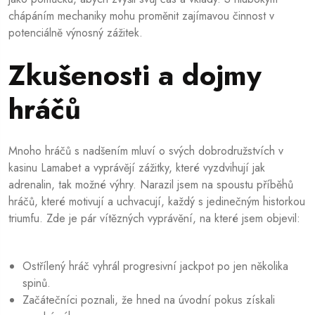
chápáním mechaniky mohu proměnit zajímavou činnost v
potenciálně výnosný zážitek.
Zkušenosti a dojmy
hráčů
Mnoho hráčů s nadšením mluví o svých dobrodružstvích v
kasinu Lamabet a vyprávějí zážitky, které vyzdvihují jak
adrenalin, tak možné výhry. Narazil jsem na spoustu příběhů
hráčů, které motivují a uchvacují, každý s jedinečným historkou
triumfu. Zde je pár vítězných vyprávění, na které jsem objevil:
Ostřílený hráč vyhrál progresivní jackpot po jen několika
spinů.
Začátečníci poznali, že hned na úvodní pokus získali