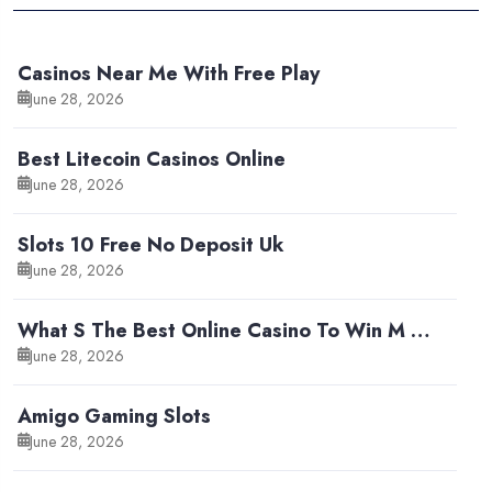
Casinos Near Me With Free Play
June 28, 2026
Best Litecoin Casinos Online
June 28, 2026
Slots 10 Free No Deposit Uk
June 28, 2026
What S The Best Online Casino To Win M …
June 28, 2026
Amigo Gaming Slots
June 28, 2026