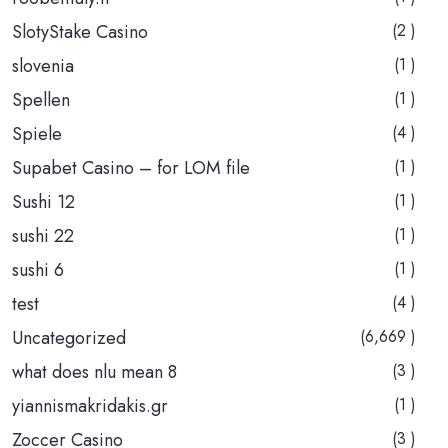
SlotyStake Casino
(2 )
slovenia
(1 )
Spellen
(1 )
Spiele
(4 )
Supabet Casino – for LOM file
(1 )
Sushi 12
(1 )
sushi 22
(1 )
sushi 6
(1 )
test
(4 )
Uncategorized
(6,669 )
what does nlu mean 8
(3 )
yiannismakridakis.gr
(1 )
Zoccer Casino
(3 )