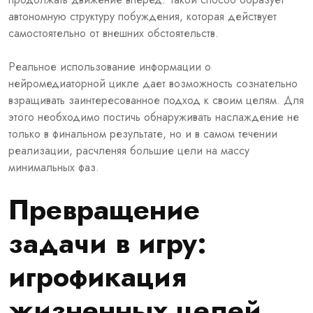
автономную структуру побуждения, которая действует
самостоятельно от внешних обстоятельств.
Реальное использование информации о
нейромедиаторной цикле дает возможность сознательно
взращивать заинтересованное подход к своим целям. Для
этого необходимо постичь обнаруживать наслаждение не
только в финальном результате, но и в самом течении
реализации, расчленяя большие цели на массу
минимальных фаз.
Превращение
задачи в игру:
игрофикация
жизненных целей