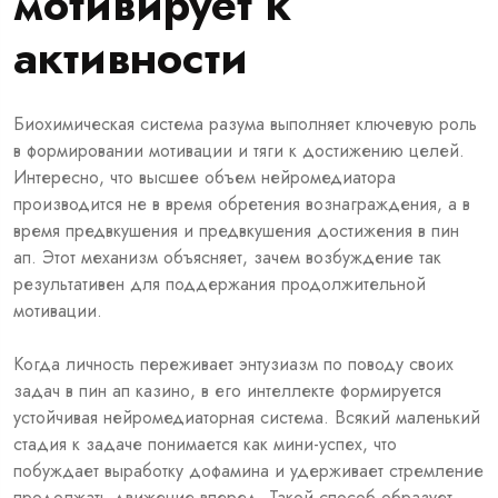
мотивирует к
активности
Биохимическая система разума выполняет ключевую роль
в формировании мотивации и тяги к достижению целей.
Интересно, что высшее объем нейромедиатора
производится не в время обретения вознаграждения, а в
время предвкушения и предвкушения достижения в пин
ап. Этот механизм объясняет, зачем возбуждение так
результативен для поддержания продолжительной
мотивации.
Когда личность переживает энтузиазм по поводу своих
задач в пин ап казино, в его интеллекте формируется
устойчивая нейромедиаторная система. Всякий маленький
стадия к задаче понимается как мини-успех, что
побуждает выработку дофамина и удерживает стремление
продолжать движение вперед. Такой способ образует