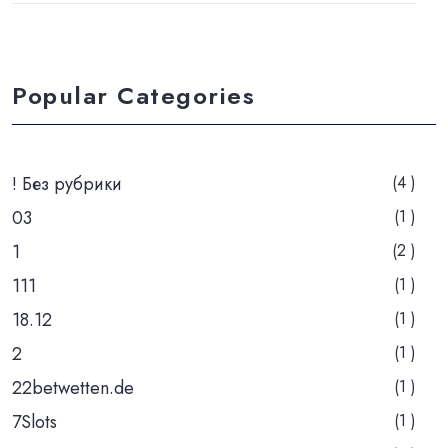
Popular Categories
! Без рубрики
(4 )
03
(1 )
1
(2 )
111
(1 )
18.12
(1 )
2
(1 )
22betwetten.de
(1 )
7Slots
(1 )