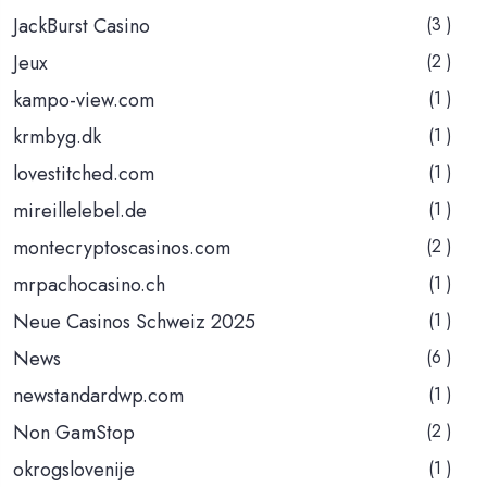
JackBurst Casino
(3 )
Jeux
(2 )
kampo-view.com
(1 )
krmbyg.dk
(1 )
lovestitched.com
(1 )
mireillelebel.de
(1 )
montecryptoscasinos.com
(2 )
mrpachocasino.ch
(1 )
Neue Casinos Schweiz 2025
(1 )
News
(6 )
newstandardwp.com
(1 )
Non GamStop
(2 )
okrogslovenije
(1 )