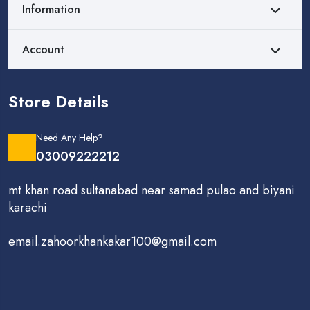
Information
Account
Store Details
Need Any Help?
03009222212
mt khan road sultanabad near samad pulao and biyani
karachi
email.zahoorkhankakar100@gmail.com