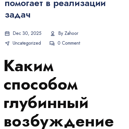
помогает в реализации
задач
Dec 30, 2025
By
Zahoor
Uncategorized
0 Comment
Каким
способом
глубинный
возбуждение