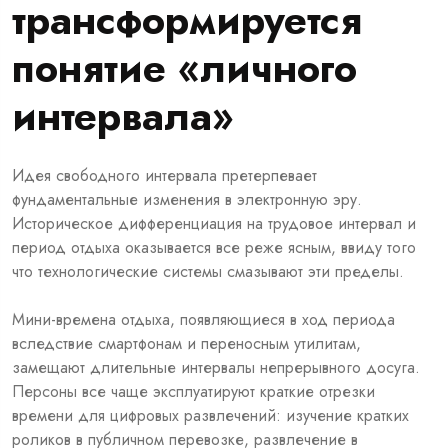
трансформируется
понятие «личного
интервала»
Идея свободного интервала претерпевает
фундаментальные изменения в электронную эру.
Историческое дифференциация на трудовое интервал и
период отдыха оказывается все реже ясным, ввиду того
что технологические системы смазывают эти пределы.
Мини-времена отдыха, появляющиеся в ход периода
вследствие смартфонам и переносным утилитам,
замещают длительные интервалы непрерывного досуга.
Персоны все чаще эксплуатируют краткие отрезки
времени для цифровых развлечений: изучение кратких
роликов в публичном перевозке, развлечение в