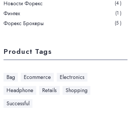
Новости Форекс
(4 )
Финтех
(1 )
Форекс Брокеры
(5 )
Product Tags
Bag
Ecommerce
Electronics
Headphone
Retails
Shopping
Successful