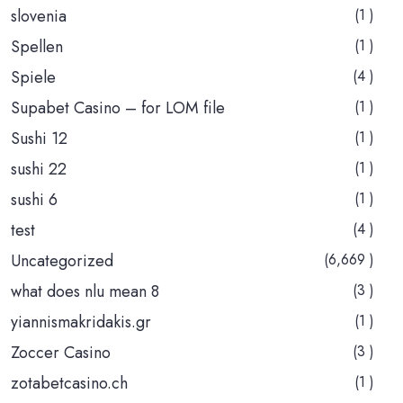
slovenia
(1 )
Spellen
(1 )
Spiele
(4 )
Supabet Casino – for LOM file
(1 )
Sushi 12
(1 )
sushi 22
(1 )
sushi 6
(1 )
test
(4 )
Uncategorized
(6,669 )
what does nlu mean 8
(3 )
yiannismakridakis.gr
(1 )
Zoccer Casino
(3 )
zotabetcasino.ch
(1 )