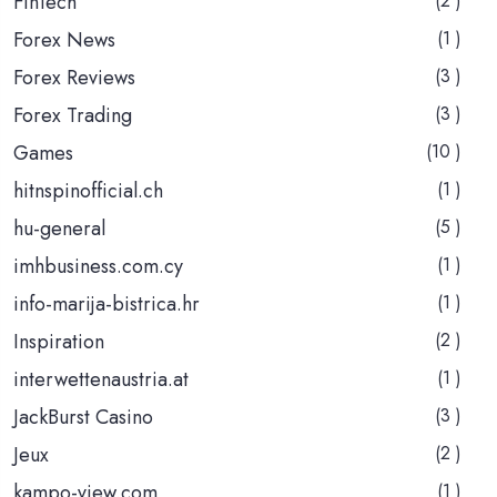
FinTech
(2 )
Forex News
(1 )
Forex Reviews
(3 )
Forex Trading
(3 )
Games
(10 )
hitnspinofficial.ch
(1 )
hu-general
(5 )
imhbusiness.com.cy
(1 )
info-marija-bistrica.hr
(1 )
Inspiration
(2 )
interwettenaustria.at
(1 )
JackBurst Casino
(3 )
Jeux
(2 )
kampo-view.com
(1 )