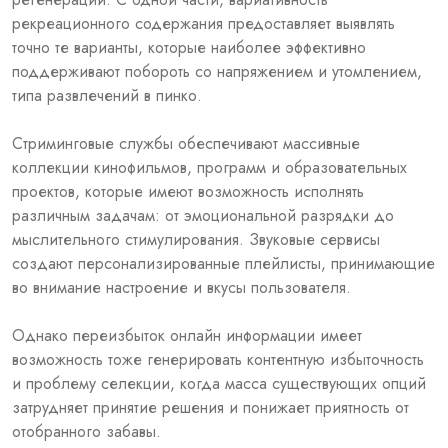
рекреационного содержания предоставляет выявлять
точно те варианты, которые наиболее эффективно
поддерживают побороть со напряжением и утомлением,
типа развлечений в пинко.
Стриминговые службы обеспечивают массивные
коллекции кинофильмов, программ и образовательных
проектов, которые имеют возможность исполнять
различным задачам: от эмоциональной разрядки до
мыслительного стимулирования. Звуковые сервисы
создают персонализированные плейлисты, принимающие
во внимание настроение и вкусы пользователя.
Однако переизбыток онлайн информации имеет
возможность тоже генерировать контентную избыточность
и проблему селекции, когда масса существующих опций
затрудняет принятие решения и понижает приятность от
отобранного забавы.