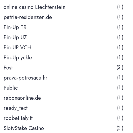
online casino Liechtenstein
(1 )
patria-residenzen.de
(1 )
Pin-Up TR
(1 )
Pin-Up UZ
(1 )
Pin-UP VCH
(1 )
Pin-Up yukle
(1 )
Post
(2 )
prava-potrosaca.hr
(1 )
Public
(1 )
rabonaonline.de
(1 )
ready_text
(1 )
roobetitaly.it
(1 )
SlotyStake Casino
(2 )