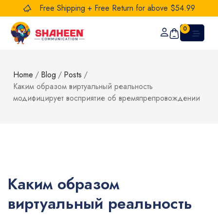
Free Shipping + Free Return for above $54.99
0
Home
/
Blog
/
Posts
/
Каким образом виртуальный реальность
модифицирует восприятие об времяпрепровождении
Каким образом
виртуальный реальность