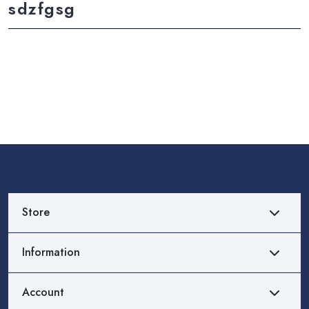
sdzfgsg
Store
Information
Account