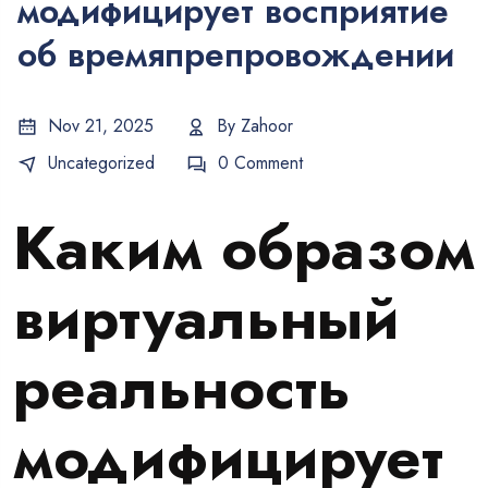
модифицирует восприятие
об времяпрепровождении
Nov 21, 2025
By
Zahoor
Uncategorized
0 Comment
Каким образом
виртуальный
реальность
модифицирует