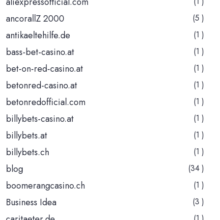
aliexpressofficial.com
(1 )
ancorallZ 2000
(5 )
antikaeltehilfe.de
(1 )
bass-bet-casino.at
(1 )
bet-on-red-casino.at
(1 )
betonred-casino.at
(1 )
betonredofficial.com
(1 )
billybets-casino.at
(1 )
billybets.at
(1 )
billybets.ch
(1 )
blog
(34 )
boomerangcasino.ch
(1 )
Business Idea
(3 )
caritaeter.de
(1 )