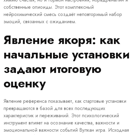
собственные опиоиды. Этот комплексный
нейрохимический смесь создаёт неповторимый набор
эмоций, связанных с ожиданием.
Явление якоря: как
начальные установки
задают итоговую
оценку
Явление референса показывает, как стартовые установки
превращаются в базой для всех последующих
характеристик и переживаний. Этот психологический
инструмент влияет на осознание качества, важности и
эмоциональной важности событий Вулкан игра. Исходная