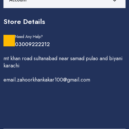
Store Details
Need Any Help?
03009222212
mt khan road sultanabad near samad pulao and biyani
karachi
email.zahoorkhankakar100@gmail.com