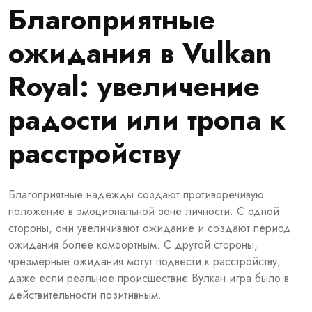
Благоприятные
ожидания в Vulkan
Royal: увеличение
радости или тропа к
расстройству
Благоприятные надежды создают противоречивую
положение в эмоциональной зоне личности. С одной
стороны, они увеличивают ожидание и создают период
ожидания более комфортным. С другой стороны,
чрезмерные ожидания могут подвести к расстройству,
даже если реальное происшествие Вулкан игра было в
действительности позитивным.