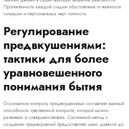
Протяжённость каждой стадии обусловлена от важности
ситуации и персональных черт личности.
Регулирование
предвкушениями:
тактики для более
уравновешенного
понимания бытия
Осознанное контроль предвкушениями составляет важный
способность чувственной контроля, который можно
развивать и совершенствовать. Системный метод к
созданию предвкушений предоставляет шанс довести до