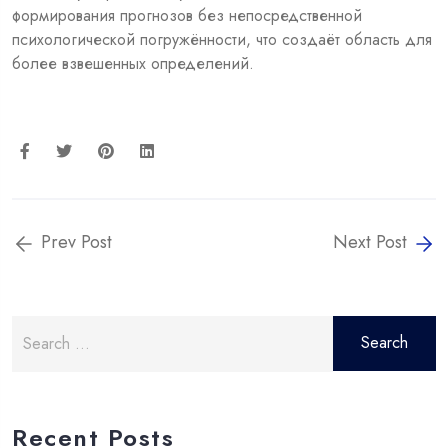
формирования прогнозов без непосредственной
психологической погружённости, что создаёт область для
более взвешенных определений.
Prev Post
Next Post
Search
for:
Recent Posts