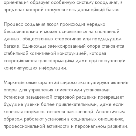
ориентация образует особенную систему координат, в
пределах которой толкуется весь дальнейший багаж.
Процесс создания якоря происходит нередко
бессознательно и может основываться на спонтанной
данных, общественных стереотипах или предыдущем
багаже. Единожды зафиксированный опора становится
стабильной когнитивной конструкцией, которая
сопротивляется трансформациям даже при поступлении
конфликтующих информации.
Маркетинговые стратегии широко эксплуатируют явление
опоры для управления клиентскими установками.
Установка завышенной стартовой расценки превращает
будущие уценки более привлекательными, даже если
конечная стоимость остаётся завышенной. Аналогичным
образом работают установки в социальных отношениях,
профессиональной активности и персональном развитии.