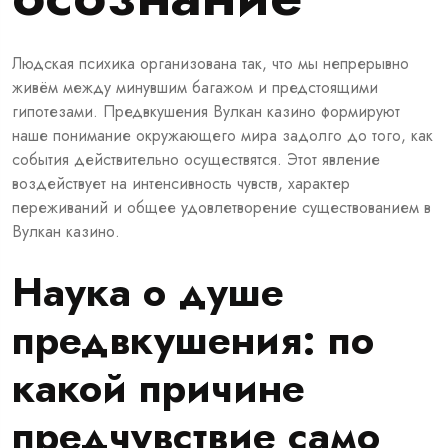
Людская психика организована так, что мы непрерывно
живём между минувшим багажом и предстоящими
гипотезами. Предвкушения Вулкан казино формируют
наше понимание окружающего мира задолго до того, как
события действительно осуществятся. Этот явление
воздействует на интенсивность чувств, характер
переживаний и общее удовлетворение существованием в
Вулкан казино
.
Наука о душе
предвкушения: по
какой причине
предчувствие само