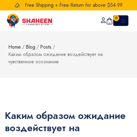
Free Shipping + Free Return for above $54.99
0
Home
/
Blog
/
Posts
/
Каким образом ожидание воздействует на
чувственное осознание
Каким образом ожидание
воздействует на