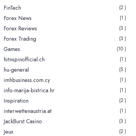
FinTech
(2 )
Forex News
(1 )
Forex Reviews
(3 )
Forex Trading
(3 )
Games
(10 )
hitnspinofficial.ch
(1 )
hu-general
(5 )
imhbusiness.com.cy
(1 )
info-marija-bistrica.hr
(1 )
Inspiration
(2 )
interwettenaustria.at
(1 )
JackBurst Casino
(3 )
Jeux
(2 )