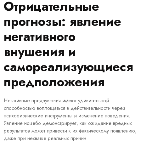
Отрицательные
прогнозы: явление
негативного
внушения и
самореализующиеся
предположения
Негативные предчувствия имеют удивительной
способностью воплощаться в действительности через
психофизические инструменты и изменение поведения.
Явление ноцебо демонстрирует, как ожидание вредных
результатов может привести к их фактическому появлению,
даже при нехватке реальных причин.