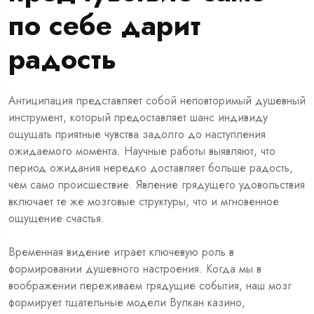
по себе дарит
радость
Антиципация представляет собой неповторимый душевный
инструмент, который предоставляет шанс индивиду
ощущать приятные чувства задолго до наступления
ожидаемого момента. Научные работы выявляют, что
период ожидания нередко доставляет больше радость,
чем само происшествие. Явление грядущего удовольствия
включает те же мозговые структуры, что и мгновенное
ощущение счастья.
Временная видение играет ключевую роль в
формировании душевного настроения. Когда мы в
воображении переживаем грядущие события, наш мозг
формирует тщательные модели Вулкан казино,