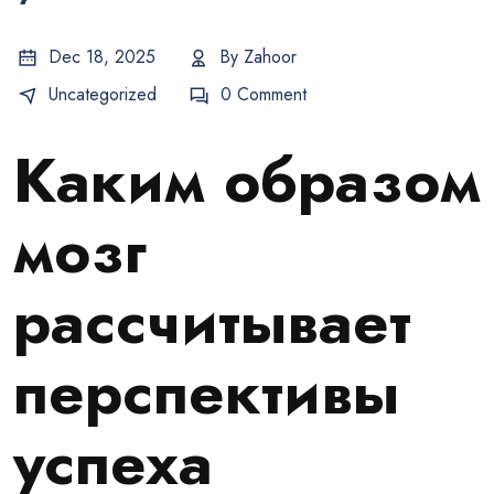
Dec 18, 2025
By
Zahoor
Uncategorized
0 Comment
Каким образом
мозг
рассчитывает
перспективы
успеха