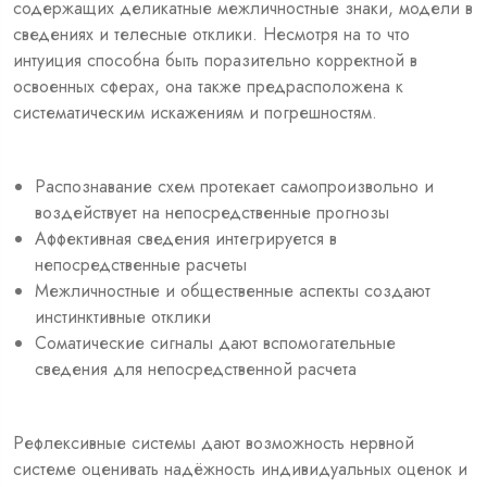
содержащих деликатные межличностные знаки, модели в
сведениях и телесные отклики. Несмотря на то что
интуиция способна быть поразительно корректной в
освоенных сферах, она также предрасположена к
систематическим искажениям и погрешностям.
Распознавание схем протекает самопроизвольно и
воздействует на непосредственные прогнозы
Аффективная сведения интегрируется в
непосредственные расчеты
Межличностные и общественные аспекты создают
инстинктивные отклики
Соматические сигналы дают вспомогательные
сведения для непосредственной расчета
Рефлексивные системы дают возможность нервной
системе оценивать надёжность индивидуальных оценок и