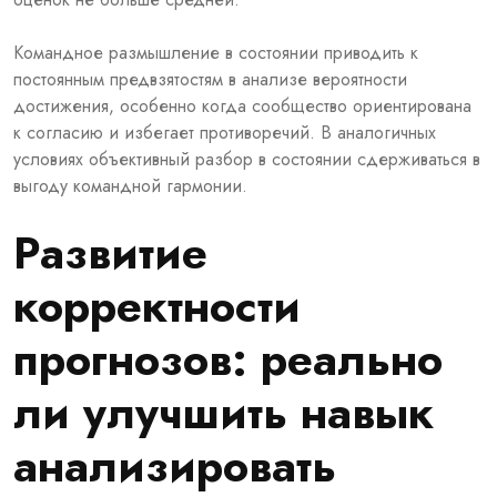
Командное размышление в состоянии приводить к
постоянным предвзятостям в анализе вероятности
достижения, особенно когда сообщество ориентирована
к согласию и избегает противоречий. В аналогичных
условиях объективный разбор в состоянии сдерживаться в
выгоду командной гармонии.
Развитие
корректности
прогнозов: реально
ли улучшить навык
анализировать