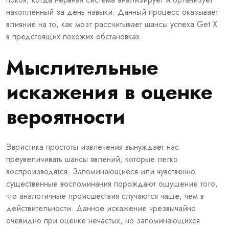
накопленный за день навыки. Данный процесс оказывает
влияние на то, как мозг рассчитывает шансы успеха Get X
в предстоящих похожих обстановках.
Мыслительные
искажения в оценке
вероятности
Эвристика простоты извлечения вынуждает нас
преувеличивать шансы явлений, которые легко
воспроизводятся. Запоминающиеся или чувственно
существенные воспоминания порождают ощущение того,
что аналогичные происшествия случаются чаще, чем в
действительности. Данное искажение чрезвычайно
очевидно при оценке нечастых, но запоминающихся