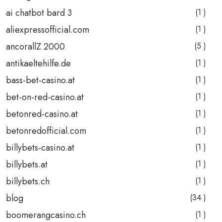
ai chatbot bard 3
(1 )
aliexpressofficial.com
(1 )
ancorallZ 2000
(5 )
antikaeltehilfe.de
(1 )
bass-bet-casino.at
(1 )
bet-on-red-casino.at
(1 )
betonred-casino.at
(1 )
betonredofficial.com
(1 )
billybets-casino.at
(1 )
billybets.at
(1 )
billybets.ch
(1 )
blog
(34 )
boomerangcasino.ch
(1 )