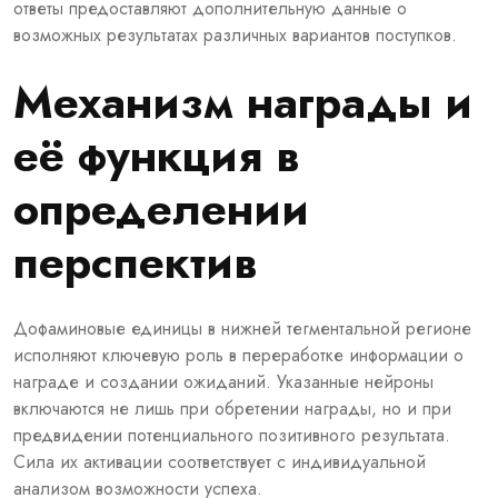
ответы предоставляют дополнительную данные о
возможных результатах различных вариантов поступков.
Механизм награды и
её функция в
определении
перспектив
Дофаминовые единицы в нижней тегментальной регионе
исполняют ключевую роль в переработке информации о
награде и создании ожиданий. Указанные нейроны
включаются не лишь при обретении награды, но и при
предвидении потенциального позитивного результата.
Сила их активации соответствует с индивидуальной
анализом возможности успеха.